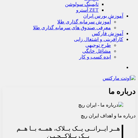
تايمينگ سولوشن
ZET آسترو
آموزش بورس ایران
آموزش سرمایه گذاری طلا
معرفی صندوق های سرمایه گذاری طلا
آموزش فارکس
کارآفرینی و اشتغال زایی
طرح توجیهی
مشاغل خانگی
ایده کسب و کار
جستجو
درباره ما
درباره ما و اهداف ایران ریچ
هــر ایــرانــی یــک بــلاک، همــه بــا هــم
یــک بــلاکــچـیـن