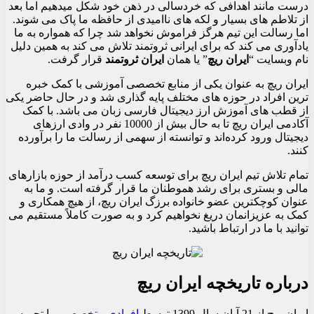
درست مانند اهدافی که خردسالی در ذهن خود شکل میدهیم اما بعد
از تلاطم های بسیار و لکه های ناامیدی از حافظه ما پاک می شوند.
اما رسالت این تیم هرگز فراموش نخواهد شد چرا که همواره به ما
یادآوری می کند که برای ایرانی ثروتمند تلاش می کند به همین دلیل
نام وبسایت “
ایران ریچ
” یا همان
ایران ثروتمند
قرار گرفت.
ایران ریچ به عنوان یکی از منابع تخصصی آموزشی با کمک خبره
ترین افراد در حوزه های مختلف پایه گذاری شد و در حال حاضر یکی
از قطب های آموزش ارز دیجیتال فارسی زبان می باشد. با کمک
آکادمی ایران ریچ تا به حال بیش از 10000 نفر در وادی ارزهای
دیجیتال ورود کرده‌اند و توانسته از سهمی از رسالت ما را برآورده
کنند.
تمام تلاش تیم ایران ریچ برای توسعه کسب درآمد از حوزه بازارهای
مالی و بستری برای رشد هموطنان ما قرار گرفته است. و ما به
عنوان کوچکترین عضو خانواده برزگ ایران ریچ، از هیچ همکاری و
کمک به عزیزانمان دریغ نخواهیم کرد و به صورت کاملاً مستقیم می
توانید با ما در ارتباط باشید.
درباره تاریخچه ایران ریچ
ایران ریچ از 21 آبان سال 1399 توسط
افرادی متخصص
و با تجربه