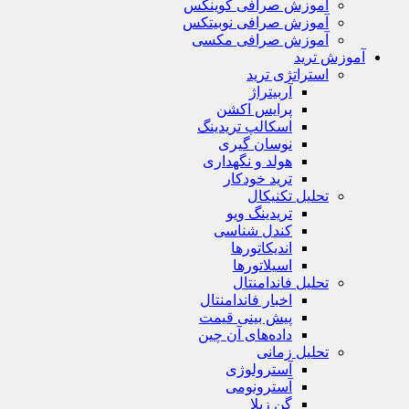
آموزش صرافی کوینکس
آموزش صرافی نوبیتکس
آموزش صرافی مکسی
آموزش ترید
استراتژی‌ ترید
آربیتراژ
پرایس اکشن
اسکالپ تریدینگ
نوسان گیری
هولد و نگهداری
ترید خودکار
تحلیل تکنیکال
تریدینگ ویو
کندل شناسی
اندیکاتورها
اسیلاتورها
تحلیل فاندامنتال
اخبار فاندامنتال
پیش بینی قیمت
داده‌های آن چین
تحلیل زمانی
آسترولوژی
آسترونومی
گن زیلا