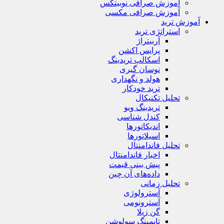
آموزش صرافی نوبیتکس
آموزش صرافی مکسی
آموزش ترید
استراتژی‌ ترید
آربیتراژ
پرایس اکشن
اسکالپ تریدینگ
نوسان گیری
هولد و نگهداری
ترید خودکار
تحلیل تکنیکال
تریدینگ ویو
کندل شناسی
اندیکاتورها
اسیلاتورها
تحلیل فاندامنتال
اخبار فاندامنتال
پیش بینی قیمت
داده‌های آن چین
تحلیل زمانی
آسترولوژی
آسترونومی
گن زیلا
تايمينگ سولوشن