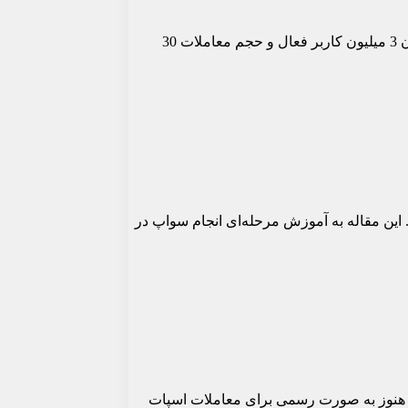
Toobit یک صرافی بین‌المللی ارز دیجیتال است که در سال 2022 با هدف ایجاد بستری امن و شفاف تأسیس شد. این صرافی با دارا بودن 3 میلیون کاربر فعال و حجم معاملات 30
Toobit با امنیت بالا و کارمزد کم انجام می‌شود. این مقاله به آموزش مرحله‌ای انجام سواپ در
له پیش خرید یعنی زمانی که توکن هنوز به صورت رسمی برای معاملات اسپات