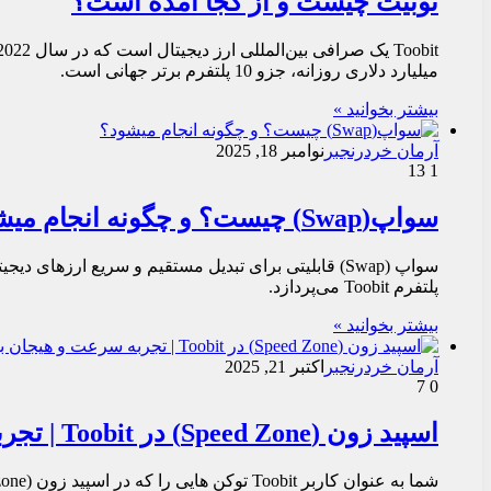
توبیت چیست و از کجا آمده است؟
میلیارد دلاری روزانه، جزو 10 پلتفرم برتر جهانی است.
بیشتر بخوانید »
آرمان خردرنجبر
نوامبر 18, 2025
13
1
سواپ(Swap) چیست؟ و چگونه انجام میشود؟
پلتفرم Toobit می‌پردازد.
بیشتر بخوانید »
آرمان خردرنجبر
اکتبر 21, 2025
7
0
اسپید زون (Speed Zone) در Toobit | تجربه سرعت و هیجان بیشتر در معاملات