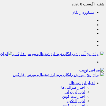
شنبه, آگوست 8 2026
مشاوره رایگان
یوتیوب
تلگرام
خوراک
آپارات
جستجو
تغییر
پوسته
منو
اخبار ارز دیجیتال
اخبار صرافی ها
اخبار ایردراپ
اخبار بیت کوین
اخبار آلتکوین
اخبار میم کوین