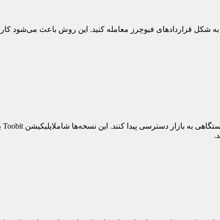
که ارزهای فیات را به شکل قراردادهای فیوچرز معامله کنید. این روش باعث می