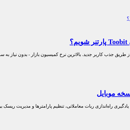
موزش کامل گرید تریدینگ در اپلیکیشن موبایل صرافی Toobit. یادگیری راه‌اندازی ربات معاملاتی، تنظیم پارا