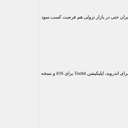
‌شود کاربران حتی در بازار نزولی هم فرصت کسب سود
صرافی Toobit چند نسخه مختلف دارد تا کاربران بتوانند از هر دستگاهی به بازار دسترسی پیدا کنند. این نسخه‌ها شاملاپلیکیشن Toobit برای اندروید، اپلیکیشن Toobit برای iOS و نسخه