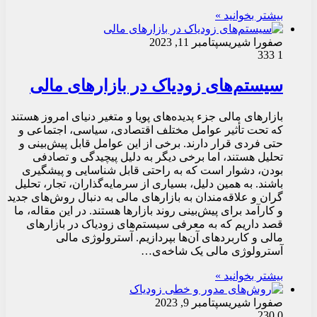
بیشتر بخوانید »
صفورا شیری
سپتامبر 11, 2023
333
1
سیستم‌های زودیاک در بازارهای مالی
بازارهای مالی جزء پدیده‌های پویا و متغیر دنیای امروز هستند
که تحت تأثیر عوامل مختلف اقتصادی، سیاسی، اجتماعی و
حتى فردى قرار دارند. برخى از این عوامل قابل پیش‌بینی و
تحليل هستند، اما برخى ديگر به دليل پيچيدگى و تصادفى
بودن، دشوار است كه به راحتى قابل شناسایی و پيشگيرى
باشند. به همين دليل، بسيارى از سرمایه‌گذاران، تجار، تحليل
گران و علاقه‌مندان به بازارهای مالى به دنبال روش‌های جديد
و كارآمد براى پیش‌بینی روند بازارها هستند. در اين مقاله، ما
قصد داريم كه به معرفى سیستم‌های زودیاک در بازارهای
مالی و كاربردهای آن‌ها بپردازيم. آسترولوژی مالی
آسترولوژی مالی یک شاخه‌ی…
بیشتر بخوانید »
صفورا شیری
سپتامبر 9, 2023
230
0