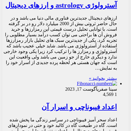
آسترولوژی astrology و ارزهای دیجیتال
ارزهای دیجیتال جدیدترین فناوری مالی دنیا می باشد و در
حال حاضر ثروتی بیش از 2000 میلیارد دلار رو در بر گرفته
است. با توانایی تحلیل درست قیمتی این رمزارزها و خرید
فروش آن ها براحتی می توان کسب درآمد بسیار مطلوبی را
تجربه کرد. یکی از جدیدترین سبک های تحلیل بازار رمزارزها
استفاده از آسترولوژی می باشد. شاید خیلی عجیب باشد که
آسترولوژِی و رمزارز ها را ترکیب کرد زیرا یکی وجود خارجی
ندارد و دیگری خارج از جو زمین می باشد ولی واقعیت این
است که جهان هستی هر لحظه پرده جدیدی از اسرار خود را
به نمایش…
بیشتر بخوانید »
سینا صفری
آگوست 17, 2023
4,569
1
اعداد فیبوناچی و اسرار آن
اعداد سحر آمیز فیبوناچی در سراسر زندگی ما پخش شده
است. گاه در طبیعت گاه در کالبد خود و حتی در نمودارهای
قیمتی ارزهای دیجیتال این اعداد نهفته اند. دلیل سحر آمیز