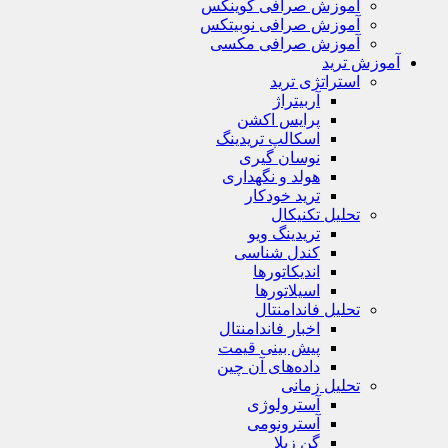
آموزش صرافی کوینکس
آموزش صرافی نوبیتکس
آموزش صرافی مکسی
آموزش ترید
استراتژی‌ ترید
آربیتراژ
پرایس اکشن
اسکالپ تریدینگ
نوسان گیری
هولد و نگهداری
ترید خودکار
تحلیل تکنیکال
تریدینگ ویو
کندل شناسی
اندیکاتورها
اسیلاتورها
تحلیل فاندامنتال
اخبار فاندامنتال
پیش بینی قیمت
داده‌های آن چین
تحلیل زمانی
آسترولوژی
آسترونومی
گن زیلا