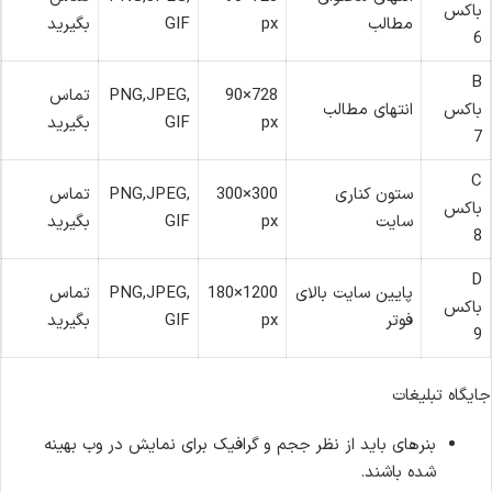
باکس
مطالب
px
GIF
بگیرید
6
B
728×90
PNG,JPEG,
تماس
باکس
انتهای مطالب
px
GIF
بگیرید
7
C
ستون کناری
300×300
PNG,JPEG,
تماس
باکس
سایت
px
GIF
بگیرید
8
D
پایین سایت بالای
1200×180
PNG,JPEG,
تماس
باکس
فوتر
px
GIF
بگیرید
9
جایگاه تبلیغات
بنرهای باید از نظر ججم و گرافیک برای نمایش در وب بهینه
شده باشند.