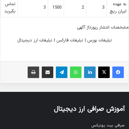
به عهده
تماس
3
1500
2
3
ایران ریچ
بگیرید
مشخصات انتشار رپورتاژ آگهی
تبلیغات بورس | تبلیغات فارکس | تبلیغات ارز دیجیتال
فیس بوک
X
لینکدین
واتس آپ
تلگرام
ارسال ایمیل
چاپ
آموزش صرافی ارز دیجیتال
صرافی بیت یونیکس