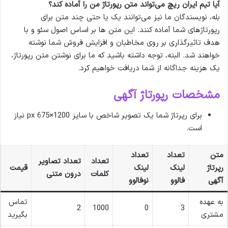
آیا تیم ایران ریچ می‌تواند متن رپورتاژ من را آماده کند؟
بله، نویسندگان ما نیز می‌توانند یک یا حتی چند متن برای
رپورتاژهای شما آماده کنند. این متن ها بر اساس اصول سئو و با
هدف تاثیرگذاری بر روی مخاطبان و افزایش فروش شما نوشته
خواهند شد. البته، توجه داشته باشید که ما برای نوشتن متن رپورتاژ،
یک هزینه جداگانه از شما دریافت خواهیم کرد.
مشخصات رپورتاژ آگهی
برای رپرتاژ شما یک تصویر شاخص با سایز 1200×675 px نیاز
است.
متن
تعداد
تعداد
تعداد
تعداد تصاویر
رپرتاژ
لینک
لینک
قیمت
کلمات
درون متنی
آگهی
فالوو
نوفالوو
به عهده
تماس
2
1000
0
3
مشتری
بگیرید