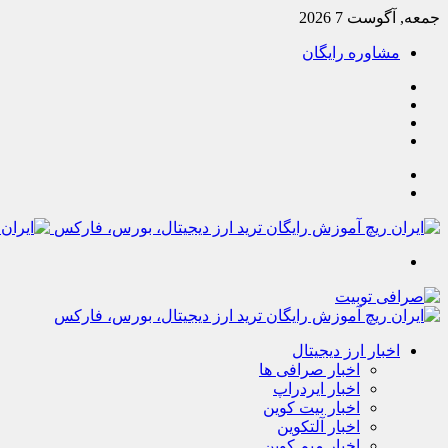
جمعه, آگوست 7 2026
مشاوره رایگان
یوتیوب
تلگرام
خوراک
آپارات
جستجو
تغییر
پوسته
منو
اخبار ارز دیجیتال
اخبار صرافی ها
اخبار ایردراپ
اخبار بیت کوین
اخبار آلتکوین
اخبار میم کوین