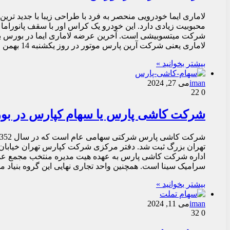
لاماری ایما خودرویی منحصر به فرد با طراحی زیبا با جدید ت
محبوبیت زیادی دارد. این خودرو یک کراس اور با سقف پانور
شرکت میتسوبیشی است. آخرین عرضه لاماری ایما در بورس بر 
لاماری یعنی شرکت آرین پارس موتور در روز یکشنبه 14 بهمن 1401 انجام…
بیشتر بخوانید »
iman
می 27, 2024
22
0
شرکت کاشی پارس یا سهام کپارس در ب
اداره شرکت کاشی پارس به عهده هیت مدیره منتخب مجمع ع
سرامیک سینا است. همچنین واحد تجاری نهایی این گروه بنیاد
بیشتر بخوانید »
iman
می 11, 2024
32
0