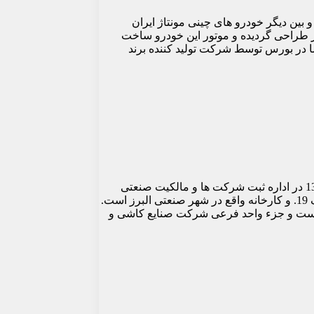
بین دیگر خودرو های چینی مونتاژ ایران
 طراحی گردیده و موتور این خودرو ساخت
 در بورس توسط شرکت تولید کننده برند
شرکت کاشی پارس شرکتی سهامی عام است که در سال 1352 تاسیس گردیده‌است. این شرکت طی شماره پیگیری 17249مورخ 1352 در اداره ثبت شرکت ها و مالکیت صنعتی
تهران بزرگ ثبت شد. دفتر مرکزی شرکت کپارس تهران خیابان دکتر شریعتی بالاتر از پل سید خندان خیابان جلفا خیابان ارسباران پلاک 19. و کارخانه واقع در شهر صنعتی البرز است.
است و جزء واحد فرعی شرکت صنایع کاشی و