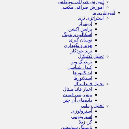
آموزش صرافی نوبیتکس
آموزش صرافی مکسی
آموزش ترید
استراتژی‌ ترید
آربیتراژ
پرایس اکشن
اسکالپ تریدینگ
نوسان گیری
هولد و نگهداری
ترید خودکار
تحلیل تکنیکال
تریدینگ ویو
کندل شناسی
اندیکاتورها
اسیلاتورها
تحلیل فاندامنتال
اخبار فاندامنتال
پیش بینی قیمت
داده‌های آن چین
تحلیل زمانی
آسترولوژی
آسترونومی
گن زیلا
تايمينگ سولوشن