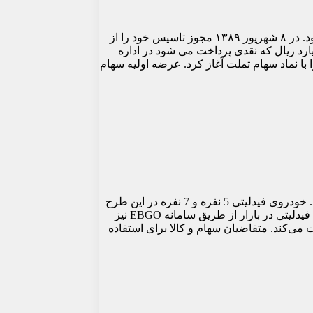
شرکت تامین سرمایه بانک ملت یا تملت سهامی عام که به عنوان سومین نهاد در صنعت بانکداری سرمایه‌گذاری کشور شناخته می‌شود. در ۸ شهریور ۱۳۸۹ مجوز تاسیس خود را از
یافت کرد. و در ۲۸ دی ماه ۱۳۸۹ با سرمایه اسمی یک هزار میلیارد ریال که نقدی پرداخت می شود در اداره
 اخذ مجوز از سازمان بورس فعالیت خود را با نماد سهام تملت آغاز کرد. عرضه اولیه سهام
عرضه فیدلیتی بر اساس اطلاعیه بورس کالا در تاریخ سه شنبه 1401/11/25 و در مجموع 1000 دستگاه از این خودرو به فروش می‌رسد. خودروی فیدلیتی 5 نفره و 7 نفره در این طرح
قابل عرضه است. برای مطلع شدن از مشخصات کامل خودرو قابل عرضه و شرایط آن ادامه مطلب را مطالعه کنید. عرضه خودروی فیدلیتی در بازار از طریق سامانه EBGO نیز
 می‌کند. متقاضیان سهام و کالا برای استفاده