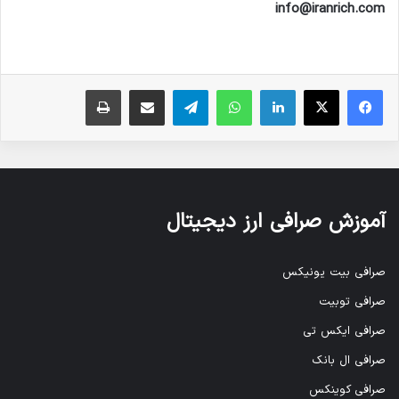
info@iranrich.com
فیس بوک
X
لینکدین
واتس آپ
تلگرام
ارسال ایمیل
چاپ
آموزش صرافی ارز دیجیتال
صرافی بیت یونیکس
صرافی توبیت
صرافی ایکس تی
صرافی ال بانک
صرافی کوینکس