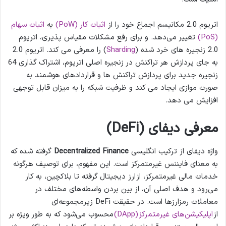
اتریوم 2.0 مکانیسم اجماع خود را از
اثبات کار (PoW)
به
اثبات سهام
(PoS)
تغییر می‌دهد. و برای رفع مشکلات مقیاس پذیری، اتریوم
2.0 زنجیره های خرد شده (
Sharding
) را معرفی می کند. اتریوم 2.0
به جای پردازش هر تراکنش در زنجیره اصلی اتریوم، اشتراک گذاری 64
زنجیره جدید برای پردازش تراکنش ها و قراردادهای هوشمند به
صورت موازی ایجاد می کند و ظرفیت شبکه را به میزان قابل توجهی
افزایش می دهد.
معرفی دیفای (DeFi)
واژه دیفای از ترکیب انگلیسی
Decentralized Finance
گرفته شده که
به معنای فایننس غیرمتمرکز است. این مفهوم، برای توصیف هرگونه
خدمات مالی غیرمتمرکز، از ارز دیجیتال گرفته تا بلاکچین، به کار
می‌رود و هدف اصلی آن، از بین بردن واسطه‌های مختلف در
معاملات رمزارزها است. در حقیقت DeFi زیرمجموعه‌ای
از
اپلیکیشن‌های غیرمتمرکز (DApp)
محسوب می‌شود که به طور ویژه بر