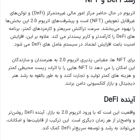
رشد DeFi و NFT
اتریوم در حال حاضر مرکز امور مالی غیرمتمرکز (DeFi) و توکن‌های
غیرقابل تعویض (NFT) است و پیشرفت‌های اتریوم 2.0 این بخش‌ها
را بهبود می‌بخشد. سرعت تراکنش سریعتر و کارمزدهای کمتر، برنامه
های DeFi را کارآمدتر و کاربر پسندتر می کند. علاوه بر این، افزایش
امنیت باعث افزایش اعتماد در سیستم عامل های DeFi می شود.
برای NFT ها، مقیاس پذیری اتریوم 2.0 به هنرمندان و سازندگان
این امکان را می دهد تا NFT هایی را با اثرات زیست محیطی کمتر
و هزینه های کمتر تولید و تجارت کنند و به طور بالقوه به رشد هنر
دیجیتال و بازار کلکسیونی دامن بزنند.
آینده DeFi
واقعیت این است که با ورود اتریوم 2.0 به بازار، آینده DeFi روشن‌تر
و واضح‌تر از هر زمان دیگری است. این ترکیب از قابلیت‌ها و امکانات،
می‌تواند به رشد و توسعه سریع‌تر DeFi کمک کند.