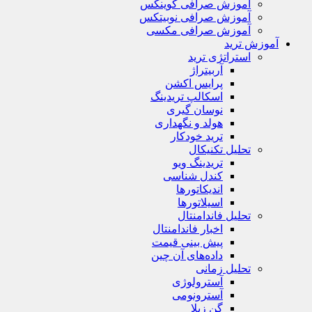
آموزش صرافی کوینکس
آموزش صرافی نوبیتکس
آموزش صرافی مکسی
آموزش ترید
استراتژی‌ ترید
آربیتراژ
پرایس اکشن
اسکالپ تریدینگ
نوسان گیری
هولد و نگهداری
ترید خودکار
تحلیل تکنیکال
تریدینگ ویو
کندل شناسی
اندیکاتورها
اسیلاتورها
تحلیل فاندامنتال
اخبار فاندامنتال
پیش بینی قیمت
داده‌های آن چین
تحلیل زمانی
آسترولوژی
آسترونومی
گن زیلا