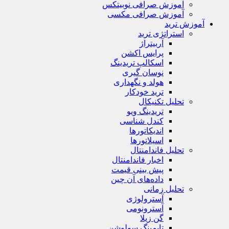
آموزش صرافی نوبیتکس
آموزش صرافی مکسی
آموزش ترید
استراتژی‌ ترید
آربیتراژ
پرایس اکشن
اسکالپ تریدینگ
نوسان گیری
هولد و نگهداری
ترید خودکار
تحلیل تکنیکال
تریدینگ ویو
کندل شناسی
اندیکاتورها
اسیلاتورها
تحلیل فاندامنتال
اخبار فاندامنتال
پیش بینی قیمت
داده‌های آن چین
تحلیل زمانی
آسترولوژی
آسترونومی
گن زیلا
تايمينگ سولوشن