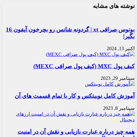
نوشته های مشابه
آپ
بوک
ایمیل
بونوس صرافی xt | گردونه شانس رو بچرخون آیفون 16
بگیر!
اکتبر 13, 2024
کیف پول MXC (کیف پول صرافی MEXC)
سپتامبر 29, 2023
آموزش کامل نوبیتکس و کار با تمام قسمت های آن
سپتامبر 8, 2023
همه چیز درباره عبارت بازیابی و نقش آن در امنیت