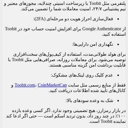
پلتفرمی مثل Toobit با زیرساخت امنیتی چندلایه، مجوزهای معتبر و
تیم پشتیبانی ۲۴/۷، امنیت معاملات شما را تضمین می‌کند.
فعال‌سازی احراز هویت دو مرحله‌ای (2FA):
از Google Authenticator برای افزایش امنیت حساب خود در Toobit
استفاده کنید.
نگهداری امن دارایی‌ها:
برای هولد طولانی‌مدت، استفاده از کیف‌پول‌های سخت‌افزاری
توصیه می‌شود. برای معاملات روزانه، صرافی‌هایی مثل Toobit با
قابلیت برداشت امن گزینه مناسبی هستند.
عدم کلیک روی لینک‌های مشکوک:
فقط از منابع رسمی مثل سایت
CoinMarketCap
،
Toobit.com
و
کانال‌های تأیید شده اطلاعات دریافت کنید.
شک به وعده سودهای بالا:
در بازار رمزارز، هیچ تضمینی وجود ندارد. اگر کسی وعده بازده
۱۰۰٪ در چند روز داد، بدون تردید اسکم است — حتی اگر ادعا کند
نماینده Toobit است.