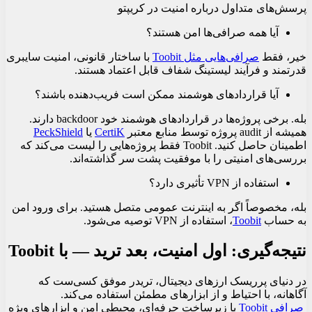
پرسش‌های متداول درباره امنیت در کریپتو
آیا همه صرافی‌ها امن هستند؟
خیر، فقط
صرافی
هایی
مثل
Toobit
با ساختار قانونی، امنیت سایبری
قدرتمند و فرآیند لیستینگ شفاف قابل اعتماد هستند.
آیا قراردادهای هوشمند ممکن است فریب‌دهنده باشند؟
بله. برخی پروژه‌ها در قراردادهای هوشمند خود backdoor دارند.
همیشه از audit پروژه توسط منابع معتبر
CertiK
یا
PeckShield
اطمینان حاصل کنید. Toobit فقط پروژه‌هایی را لیست می‌کند که
بررسی‌های امنیتی را با موفقیت پشت سر گذاشته‌اند.
استفاده از VPN تأثیری دارد؟
بله، مخصوصاً اگر به اینترنت عمومی متصل هستید. برای ورود امن
به حساب
Toobit
، استفاده از VPN توصیه می‌شود.
نتیجه‌گیری: اول امنیت، بعد ترید — با Toobit
در دنیای پرریسک ارزهای دیجیتال، تریدر موفق کسی‌ست که
آگاهانه، با احتیاط و از ابزارهای مطمئن استفاده می‌کند.
صرافی
Toobit
با زیرساخت حرفه‌ای، محیطی امن و ابزارهای ویژه