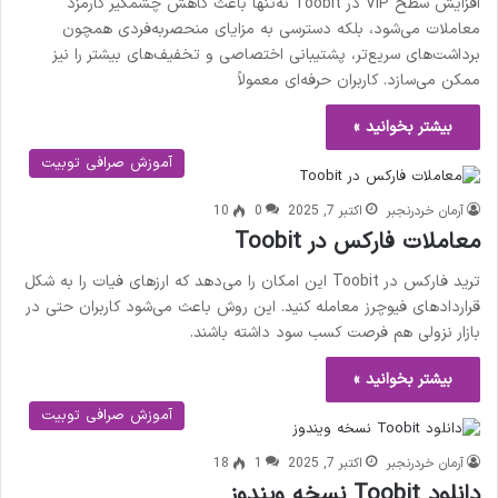
افزایش سطح VIP در Toobit نه‌تنها باعث کاهش چشمگیر کارمزد
معاملات می‌شود، بلکه دسترسی به مزایای منحصر‌به‌فردی همچون
برداشت‌های سریع‌تر، پشتیبانی اختصاصی و تخفیف‌های بیشتر را نیز
ممکن می‌سازد. کاربران حرفه‌ای معمولاً
بیشتر بخوانید »
آموزش صرافی توبیت
آرمان خردرنجبر
اکتبر 7, 2025
0
10
معاملات فارکس در Toobit
ترید فارکس در Toobit این امکان را می‌دهد که ارزهای فیات را به شکل
قراردادهای فیوچرز معامله کنید. این روش باعث می‌شود کاربران حتی در
بازار نزولی هم فرصت کسب سود داشته باشند.
بیشتر بخوانید »
آموزش صرافی توبیت
آرمان خردرنجبر
اکتبر 7, 2025
1
18
دانلود Toobit نسخه ویندوز