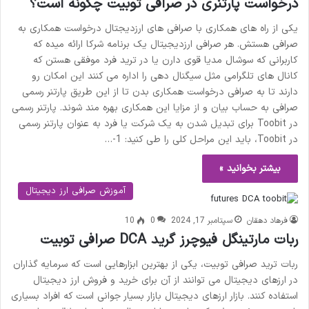
درخواست پارتنری در صرافی توبیت چگونه است؟
یکی از راه های همکاری با صرافی های ارزدیجتال درخواست همکاری به
صرافی هستش. هر صرافی ارزدیجیتال یک برنامه شرکا ارائه میده که
کاربرانی که سوشال مدیا قوی دارن یا در ترید فرد موفقی هستن که
کانال های تلگرامی مثل سیگنال دهی را اداره می کنند این امکان رو
دارند تا به صرافی درخواست همکاری بدن تا از این طریق پارتنر رسمی
صرافی به حساب بیان و از مزایا این همکاری بهره مند شوند. پارتنر رسمی
در Toobit برای تبدیل شدن به یک شرکت یا فرد به عنوان پارتنر رسمی
در Toobit، باید این مراحل کلی را طی کنید: 1-…
بیشتر بخوانید »
آموزش صرافی ارز دیجیتال
فرهاد دهقان
سپتامبر 17, 2024
0
10
ربات مارتینگل فیوچرز گرید DCA صرافی توبیت
ربات ترید صرافی توبیت، یکی از بهترین ابزارهایی است که سرمایه گذاران
در ارزهای دیجیتال می توانند از آن برای خرید و فروش ارز دیجیتال
استفاده کنند. بازار ارزهای دیجیتال بازار بسیار جوانی است که افراد بسیاری