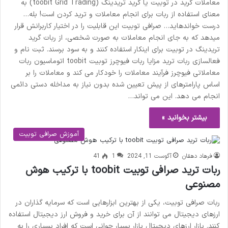
معاملات گرید در توبیت یا گرید تریدینگ (toobit Grid Trading) به
معنای استفاده از ربات برای انجام معاملات و ترید کردن است! بله…
درست خواندهاید… صرافی توبیت این قابلیت را در اختیار کاربرانش قرار
میدهد که به جای انجام معاملات به صورت شخصی، از ربات گرید
تریدینگ در توبیت برای اینکار استفاده کنند و به سود برسند. ثبت نام و
فعالسازی ربات ترید مزایا ربات فیوچرز توبیت toobit اتوماسیون ربات
معاملاتی فیوچرز فرآیند معاملات را خودکار می کند و معاملات را بر
اساس پارامترهای از پیش تعیین شده بدون نیاز به مداخله دستی دائمی
انجام می دهد. این می تواند…
بیشتر بخوانید »
آموزش صرافی توبیت
فرهاد دهقان
آگوست 11, 2024
1
41
ربات ترید صرافی توبیت toobit با ترکیب هوش
مصنوعی
ربات صرافی توبیت، یکی از بهترین ابزارهایی است که سرمایه گذاران در
ارزهای دیجیتال می توانند از آن برای خرید و فروش ارز دیجیتال استفاده
کنند. بازار ارزهای دیجیتال بازار بسیار جوانی است که افراد بسیاری را به