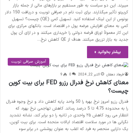
میبرند. این دو سیاست به طور مستقیم بر بازارهای مالی از جمله بازار
کریپتو تأثیر میگذارند. برای ثبت نام در صرافی توبیت و دریافت 150 دلار
بونوس از این لینک استفاده کنید. تسهیل کمی (QE) چیست؟ تسهیل
کمی به معنای افزایش عرضه پول در اقتصاد است. بانکهای مرکزی برای
این کار معمولاً اوراق قرضه دولتی را خریداری میکنند و در ازای آن پول
جدید به بازار تزریق میکنند. هدف از QE کاهش نرخ…
بیشتر بخوانید »
آموزش صرافی توبیت
فرهاد دهقان
اکتبر 22, 2024
0
9
معنای کاهش نرخ فدرال رزرو FED برای بیت کوین
چیست؟
فدرال رزرو امروز نرخ بهره را 50 واحد پایه کاهش داد و نرخ وجوه فدرال
را به محدوده 4.75 تا 5 درصد رساند. کاهش تهاجمی نرخ بهره، که
انتظار می رود کاهش ۲۵ واحدی در ثانیه را دو برابر کند، نشانه تشدید
نگرانی ها در مورد سلامت اقتصاد ایالات متحده است. برای بیت کوین،
یک دارایی منحصر به فرد که اغلب به عنوان پوششی در برابر سوء