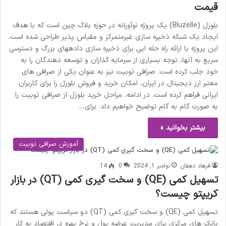
قیمت
بلوزل (Bluzelle) یک پروژه نوآورانه در حوزه بلاک چین است که با هدف
ایجاد یک شبکه ذخیره سازی غیرمتمرکز و مقیاس پذیر طراحی شده است.
این پروژه با ارائه راه حله ایی برای ذخیره سازی دادههای بزرگ و دسترسی
سریع به آنها، توجه بسیاری از سرمایه گذاران و توسعه دهندگان را به
خود جلب کرده است. صرافی توبیت نیز به عنوان یکی از صرافی های
معتبر ارز دیجیتال در ایران، امکان خرید و فروش بلوزل را برای کاربران
ایرانی فراهم کرده است. در ادامه، مراحل خرید بلوزل از صرافی توبیت را
به صورت گام به گام توضیح خواهیم داد. برای…
بیشتر بخوانید »
آموزش صرافی توبیت
فرهاد دهقان
نوامبر 1, 2024
0
14
تسهیل کمی (QE) و سخت گیری کمی (QT) در بازار
کریپتو چیست؟
تسهیل کمی (QE) و سخت گیری کمی (QT) دو سیاست پولی هستند که
بانک های مرکزی برای مدیریت عرضه پول و نرخ بهره در اقتصاد به کار