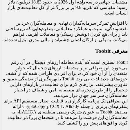
مشتقات جهانی در سه‌ماهه اول 2026 به حدود 18.63 تریلیون دلار
رسید؛ مقیاسی که تقریباً 9.6 برابر بزرگ‌تر از کل فعالیت‌های بازار
اسپات است.
با افزایش تمرکز سرمایه‌گذاران نهادی و معامله‌گران خرد بر
نقدشوندگی، امنیت و عملکرد معاملاتی، پلتفرم‌هایی که زیرساختی
پایدار برای هج کردن (پوشش ریسک) و معاملات اهرمی فراهم
می‌کنند، به یکی از ارکان اصلی چشم‌انداز مالی مدرن تبدیل شده‌اند.
معرفی
Toobit
Toobit بستری است که آینده معامله ارزهای دیجیتال در آن رقم
می‌خورد. این صرافی برتر مشتقات ارزهای دیجیتال که جوایز
متعددی را از آن خود کرده، برای افرادی طراحی شده که از کشف
حوزه‌های جدید لذت می‌برند. Toobit با بهره‌گیری از نقدینگی عمیق و
فناوری پیشرفته، ابزارهای لازم برای فعالیت در بازارهای دارایی
دیجیتال را از طریق تجربه‌ای منصفانه، امن و شفاف در اختیار
معامله‌گران سراسر جهان قرار می‌دهد.
این صرافی یک برنامه کارگزاری با قابلیت اتصال مستقیم API برای
پلتفرم‌های برتری از جمله CCXT، Altrady و CryptoCopy ارائه
می‌دهد. Toobit به عنوان شریک رسمی منطقه‌ای LALIGA، به
معامله‌گران این فرصت را می‌دهد تا در صحنه‌ای بزرگ‌تر فعالیت
کرده و افق‌های پیش رو را کشف کنند.