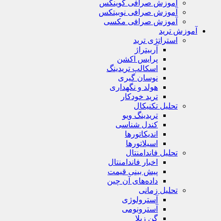
آموزش صرافی کوینکس
آموزش صرافی نوبیتکس
آموزش صرافی مکسی
آموزش ترید
استراتژی‌ ترید
آربیتراژ
پرایس اکشن
اسکالپ تریدینگ
نوسان گیری
هولد و نگهداری
ترید خودکار
تحلیل تکنیکال
تریدینگ ویو
کندل شناسی
اندیکاتورها
اسیلاتورها
تحلیل فاندامنتال
اخبار فاندامنتال
پیش بینی قیمت
داده‌های آن چین
تحلیل زمانی
آسترولوژی
آسترونومی
گن زیلا