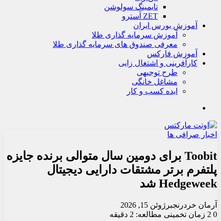
تايمينگ سولوشن
ZET آسترو
آموزش بورس ایران
آموزش سرمایه گذاری طلا
معرفی صندوق های سرمایه گذاری طلا
آموزش فارکس
کارآفرینی و اشتغال زایی
طرح توجیهی
مشاغل خانگی
ایده کسب و کار
جستجو
اخبار صرافی ها
Toobit برای دومین سال متوالی برنده جایزه
پلتفرم برتر مشتقات دارایی دیجیتال
Hedgeweek شد
آرمان خردرنجبر
ژوئن 15, 2026
0
2
زمان تخمینی مطالعه: 2 دقیقه