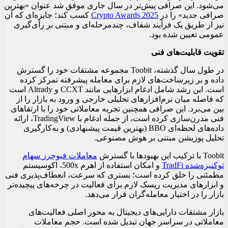
می‌شود. این صرافی پیش‌تر در سال جاری موفق شد عنوان «بهترین
صرافی جدید» را در
Crypto Awards 2025
کسب کند؛ جایزه‌ای که آن
نیز از طریق یک فرآیند شفاف، چندمرحله‌ای و مبتنی بر رأی‌گیری
عمومی تعیین شده بود.
تقویت قابلیت‌های فنی
در طول سال گذشته، Toobit مجموعه مشتقات خود را گسترش
داده و بر زیرساخت‌های لازم برای معامله پیشرفته تمرکز کرده
است. این رشد شامل ادغام ابزارهایی مانند CCXT و Altrady است
که فاصله میان نرم‌افزارهای تحلیلی خارجی و ورود به بازار را از
بین می‌برد. این صرافی همچنین تجربه معاملاتی خود را با ارتقاهای
فنی مدرن‌سازی کرده است، از جمله ادغام با TradingView، ارائه
داده‌های لحظه‌ای BBO (بهترین قیمت پیشنهادی) و به‌کارگیری
تحلیل پوزیشن مبتنی بر هوش مصنوعی.
Toobit با ترکیب این بهبودها با گسترش
معاملات
فیوچرز
سهام
توکنیزه
شده
TradFi
و امکان استفاده از اهرم 500x، اکوسیستم
مطمئنی را خلق کرده است؛ بستری که سرعت، انعطاف‌پذیری فنی
و ابزارهای مدیریت ریسک لازم برای فعالیت در چرخه‌های پیچیده‌تر
بازار را در اختیار معامله‌گران قرار می‌دهد.
بازار مشتقات دارایی‌های دیجیتال به محور اصلی فعالیت‌های
معاملاتی در سراسر جهان تبدیل شده است. حجم معاملات