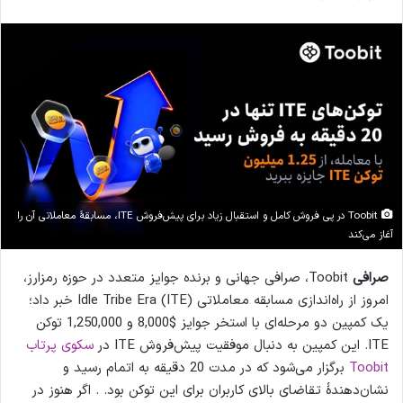
Toobit در پی فروش کامل و استقبال زیاد برای پیش‌فروش ITE، مسابقۀ معاملاتی آن را
آغاز می‌کند
صرافی
Toobit، صرافی جهانی و برنده‌ جوایز متعدد در حوزه رمزارز،
امروز از راه‌اندازی مسابقه معاملاتی Idle Tribe Era (ITE) خبر داد؛
یک کمپین دو مرحله‌ای با استخر جوایز $8,000 و 1,250,000 توکن
ITE. این کمپین به دنبال موفقیت پیش‌فروش ITE در
سکوی پرتاب
Toobit
برگزار می‌شود که در مدت 20 دقیقه به اتمام رسید و
نشان‌دهندۀ تقاضای بالای کاربران برای این توکن بود. . اگر هنوز در