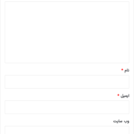
د
ی
د
گ
ا
ه
*
نام
*
ایمیل
*
وب‌ سایت