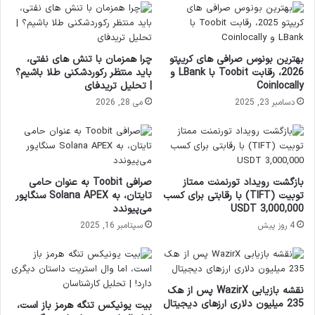
بهترین بونوس صرافی‌ های کریپتو
چرا همزمان با تنش های نفتی،
2026، رقابت Toobit با LBank و
باید منتظر رکوردشکنی طلا باشیم؟
Coinlocally
| تحلیل تریدفای
دسامبر 23, 2025
می 28, 2026
بازگشت رویداد تورنمنت ممتاز
صرافی Toobit به عنوان حامی
تو‌بیت (TIFT) با رقابتی برای کسب
تایتان، به Solana APEX سنگاپور
3,000,000 USDT
می‌پیوندد
4 روز پیش
سپتامبر 16, 2025
نقشه بازیابی WazirX پس از هک
235 میلیون دلاری ارزهای دیجیتال
بیت یونیکس تنگه هرمز باز است،