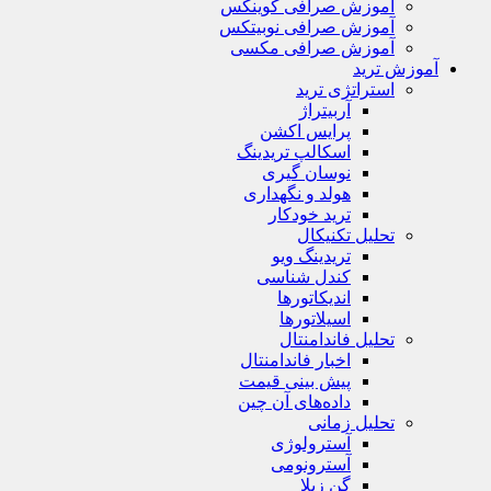
آموزش صرافی کوینکس
آموزش صرافی نوبیتکس
آموزش صرافی مکسی
آموزش ترید
استراتژی‌ ترید
آربیتراژ
پرایس اکشن
اسکالپ تریدینگ
نوسان گیری
هولد و نگهداری
ترید خودکار
تحلیل تکنیکال
تریدینگ ویو
کندل شناسی
اندیکاتورها
اسیلاتورها
تحلیل فاندامنتال
اخبار فاندامنتال
پیش بینی قیمت
داده‌های آن چین
تحلیل زمانی
آسترولوژی
آسترونومی
گن زیلا