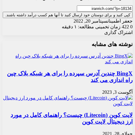
کپی کنید و برای دوستان خود ارسال کنید تا آنها هم کسب درآمد داشته باشند.
جعفر اطمینان
سپتامبر 20, 2022
0
422
زمان تخمینی مطالعه: ۱ دقیقه
اشتراک گذاری
X
چاپ
فیس
واتس
تلگرام
ارسال
لینکدین
نوشته های مشابه
آپ
بوک
ایمیل
BingX چندین آدرس سپرده را برای هر شبکه بلاک چین
راه اندازی می کند
آگوست 3, 2023
لایت کوین (Litecoin) چیست؟ راهنمای کامل در مورد
ارز دیجیتال لایت کوین
جولای 28, 2021