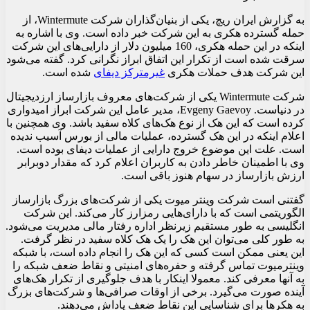
به گزارش ایران ریچ، یکی از بنیان‌گذاران شرکت Wintermute، از
حمله گسترده هکری به این شرکت خبر داده است. وی با اشاره به
اینکه در این حمله هکری، 160 میلیون دلار از دارایی‌های این شرکت
سرقت شده است از تکرار این اتفاق ابراز نگرانی کرد. گفته می‌شود
این شرکت هدف حملات هکری
غیرمترکز دیفای
شده است.
شرکت Wintermute یکی از شرکت‌های معروف بازارساز ارزدیجیتال
در دنیاست. Evgeny Gaevoy، مدیر عامل این شرکت ابراز امیدواری
کرده است که این هک از نوع هک‌های کلاه سفید باشد. وی همچنین با
اعلام اینکه در این هک گسترده، عملیات مالی از بورس آسیب ندیده
است. علت این موضوع خروج دارایی از عملیات دیفای بوده است.
وی با اطمینان خاطر دادن به کاربران اعلام کرد که مقدار دوبرابر
ارزش بازارساز در سهام هنوز باقی است.
گفتنی است شرکت وینتر میوت یکی از شرکت‌های بزرگ بازارساز
الگوریتمی است که با دارای‌هایی رمزارز کار می‌کند. این شرکت
انگلیسی به طور مستقیم زیرنظر اداره رفتار مالی مدیریت می‌شود.
به طور کلی می‌توان این هک را یک هک کلاه سفید در نظر گرفت.
این یعنی ممکن است کسی که این هک را انجام داده است، با شبکه
وینترمیوت تماس گرفته و حفره‌های امنیتی و نقاط ضعف شبکه را
به آنها معرفی کند. معمولا اینکار با هدف جلوگیری از تکرار هک‌های
آینده صورت می‌گیرد. برخی از اوقات صرافی‌ها و شرکت‌های بزرگ
به هکرها برای شناسایی این نقاط ضعف پاداش می‌دهند.