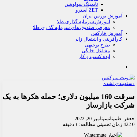
تايمينگ سولوشن
ZET آسترو
آموزش بورس ایران
آموزش سرمایه گذاری طلا
معرفی صندوق های سرمایه گذاری طلا
آموزش فارکس
کارآفرینی و اشتغال زایی
طرح توجیهی
مشاغل خانگی
ایده کسب و کار
جستجو
دسته‌بندی نشده
سرقت 160 میلیون دلاری؛ حمله هکرها به یک
شرکت بازارساز
جعفر اطمینان
سپتامبر 20, 2022
0
422
زمان تخمینی مطالعه: ۱ دقیقه