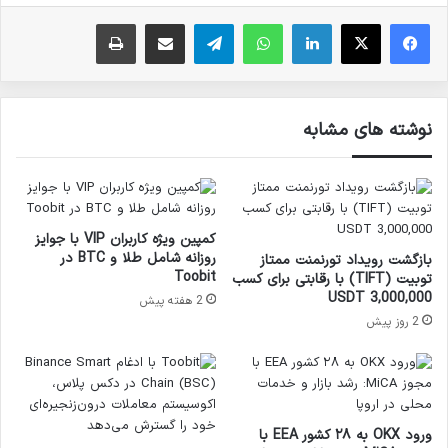
فیس بوک
X
لینکدین
واتس آپ
تلگرام
ارسال ایمیل
چاپ
نوشته های مشابه
کمپین ویژه کاربران VIP با جوایز
روزانه شامل طلا و BTC در
بازگشت رویداد تورنمنت ممتاز
Toobit
تو‌بیت (TIFT) با رقابتی برای کسب
3,000,000 USDT
2 هفته پیش
2 روز پیش
ورود OKX به ۲۸ کشور EEA با