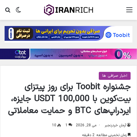
منو
تغییر پ
جس
اخبار صرافی ها
جشنواره Toobit برای روز پیتزای
بیت‌کوین با 100,000 USDT جایزه،
ایردراپ‌های BTC و حمایت معاملاتی
آرمان خردرنجبر
می 28, 2026
1
10
زمان تخمینی مطالعه: 2 دقیقه