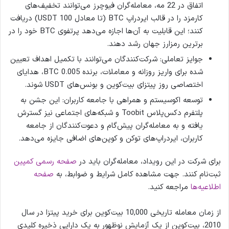
اتفاق در 22 مه، معامله‌گران فیوچرز می‌توانند تخفیف‌های
کارمزد را در قالب ایردراپ BTC (تا معادل 100 USDT) دریافت
کنند؛ این قابلیت به آن‌ها اجازه می‌دهد پرتفوی BTC خود را در
برترین رمزارز جهان رشد دهند.
جوایز تعاملی: شرکت‌کنندگان می‌توانند با تکمیل اهداف تعیین
شده برای واریز روزانه و معاملات، برنده 0.005 BTC، هدایای
اختصاصی روز پیتزای بیت‌کوین و بونس‌های USDT شوند.
توسعه اکوسیستم و همراهی با جامعه کاربران: این جشن به
پلتفرم دکس‌پلاس Toobit و شبکه‌های اجتماعی نیز گسترش
یافته و به معامله‌گران پیش‌گام و دعوت‌کنندگان از جامعه
کاربران، ایردراپ‌های توکن و کوپن‌های اضافی جایزه می‌دهد.
برای شرکت در این رویداد، معامله‌گران باید در
صفحه
رسمی
کمپین
ثبت‌نام کنند. جهت مشاهده کامل شرایط و ضوابط، به
صفحه
اطلاعیه
ها
مراجعه کنید.
از زمان معامله تاریخی 10,000 بیت‌کوین برای خرید پیتزا در سال
2010، بیت‌کوین از یک آزمایش نوظهور به یک دارایی ذخیره کلیدی