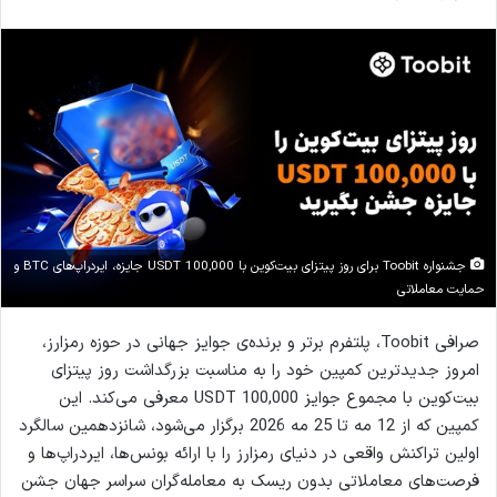
جشنواره Toobit برای روز پیتزای بیت‌کوین با 100,000 USDT جایزه، ایردراپ‌های BTC و
حمایت معاملاتی
صرافی Toobit، پلتفرم برتر و برنده‌ی جوایز جهانی در حوزه رمزارز،
امروز جدیدترین کمپین خود را به مناسبت بزرگداشت روز پیتزای
بیت‌کوین با مجموع جوایز 100,000 USDT معرفی می‌کند. این
کمپین که از 12 مه تا 25 مه 2026 برگزار می‌شود، شانزدهمین سالگرد
اولین تراکنش واقعی در دنیای رمزارز را با ارائه بونس‌ها، ایردراپ‌ها و
فرصت‌های معاملاتی بدون ریسک به معامله‌گران سراسر جهان جشن