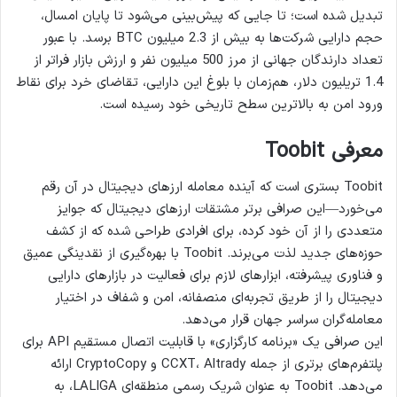
تبدیل شده است؛ تا جایی که پیش‌بینی می‌شود تا پایان امسال،
حجم دارایی شرکت‌ها به بیش از 2.3 میلیون BTC برسد. با عبور
تعداد دارندگان جهانی از مرز 500 میلیون نفر و ارزش بازار فراتر از
1.4 تریلیون دلار، هم‌زمان با بلوغ این دارایی، تقاضای خرد برای نقاط
ورود امن به بالاترین سطح تاریخی خود رسیده است.
معرفی
Toobit
Toobit بستری است که آینده معامله ارزهای دیجیتال در آن رقم
می‌خورد—این صرافی برتر مشتقات ارزهای دیجیتال که جوایز
متعددی را از آن خود کرده، برای افرادی طراحی شده که از کشف
حوزه‌های جدید لذت می‌برند. Toobit با بهره‌گیری از نقدینگی عمیق
و فناوری پیشرفته، ابزارهای لازم برای فعالیت در بازارهای دارایی
دیجیتال را از طریق تجربه‌ای منصفانه، امن و شفاف در اختیار
معامله‌گران سراسر جهان قرار می‌دهد.
این صرافی یک «برنامه کارگزاری» با قابلیت اتصال مستقیم API برای
پلتفرم‌های برتری از جمله CCXT، Altrady و CryptoCopy ارائه
می‌دهد. Toobit به عنوان شریک رسمی منطقه‌ای LALIGA، به