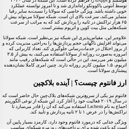
هوشمند و dApps را فراهم کرده است. این شبکه در سال ۲۰۲۰
توسط آنتونی یاکوونکو راه‌اندازی شد و تا امروز توانسته عملکرد
خوبی داشته باشد. ویژگی خاصی که سولانا را نسبت‌به سایر رقبا
متمایز می‌کند، سرعت بالای آن است. شبکه سولانا می‌تواند بیش از
۶۵ هزار تراکنش در ثانیه را پردازش کند که به مراتب از سرعت
شبکه‌هایی مثل بیت کوین و اتریوم بیشتر است.
علاوه‌بر این، مقیاس‌پذیری این شبکه نیز بی‌نظیر است. شبکه سولانا
می‌تواند افزایش ناگهانی حجم پردازش‌ها را به‌راحتی مدیریت کرده و
از بروز اختلال در خدمات‌رسانی جلوگیری کند. تعداد کاربرانی که
امروزه به‌صورت روزانه از سولانا استفاده می‌کنند، به بیش از ۳.۵
میلیون نفر می‌رسد. این در حالی است که شبکه‌های رقیب مانند
اتریوم، ۱.۵ میلیون کاربر روزانه دارند. چنین امری کاملا نشان‌دهنده
پیشتازی سولانا است.
ارز فانتوم چیست؟ | آینده بلاکچین
فانتوم نیز یکی از سریع‌ترین شبکه‌های بلاک‌چین حال حاضر است که
در سال ۲۰۱۹ فعالیت خود را آغاز کرد. این شبکه از نوعی الگوریتم
اجماع به نام Lachesis استفاده می‌کند که آن را قادر می‌سازد تا
تراکنش‌ها را در عرض ۱ تا ۲ ثانیه پردازش و تایید کند.
ویژگی جذابی که درمورد فانتوم وجود دارد، کارمزد بسیار پایین آن
است که باعث شده برای پرداخت‌های روزمره شبکه‌ای مناسب