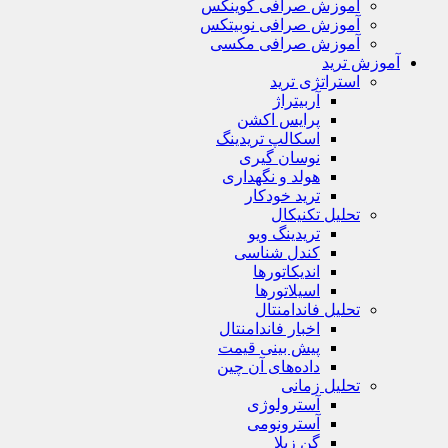
آموزش صرافی کوینکس
آموزش صرافی نوبیتکس
آموزش صرافی مکسی
آموزش ترید
استراتژی‌ ترید
آربیتراژ
پرایس اکشن
اسکالپ تریدینگ
نوسان گیری
هولد و نگهداری
ترید خودکار
تحلیل تکنیکال
تریدینگ ویو
کندل شناسی
اندیکاتورها
اسیلاتورها
تحلیل فاندامنتال
اخبار فاندامنتال
پیش بینی قیمت
داده‌های آن چین
تحلیل زمانی
آسترولوژی
آسترونومی
گن زیلا