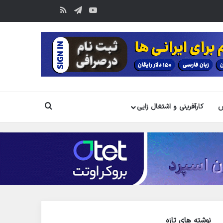
یوتیوب
تلگرام
خوراک
آپارات
جستجو
س
کارآفرینی و اشتغال زایی
نوشته های تازه