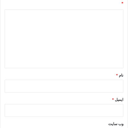
*
د
ی
د
گ
ا
ه
*
نام
*
ایمیل
*
وب‌ سایت