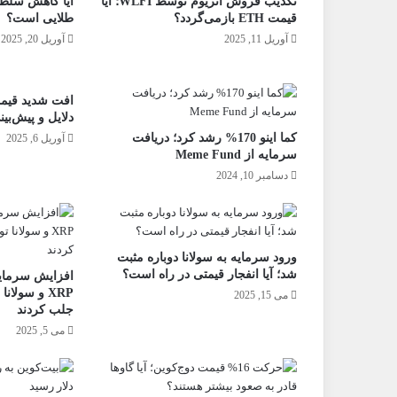
تکذیب فروش اتریوم توسط WLFI؛ آیا
آیا کاهش سلط
قیمت ETH بازمی‌گردد؟
طلایی است؟
آوریل 11, 2025
آوریل 20, 2025
افت شدید قیمت
دلایل و پیش‌بین
کما اینو 170% رشد کرد؛ دریافت
آوریل 6, 2025
سرمایه از Meme Fund
دسامبر 10, 2024
ورود سرمایه به سولانا دوباره مثبت
شد؛ آیا انفجار قیمتی در راه است؟
افزایش سرمایه
XRP و سولا
می 15, 2025
جلب کردند
می 5, 2025