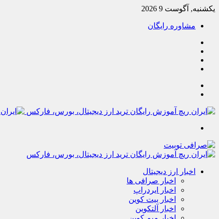
یکشنبه, آگوست 9 2026
مشاوره رایگان
یوتیوب
تلگرام
خوراک
آپارات
جستجو
تغییر
پوسته
منو
اخبار ارز دیجیتال
اخبار صرافی ها
اخبار ایردراپ
اخبار بیت کوین
اخبار آلتکوین
اخبار میم کوین