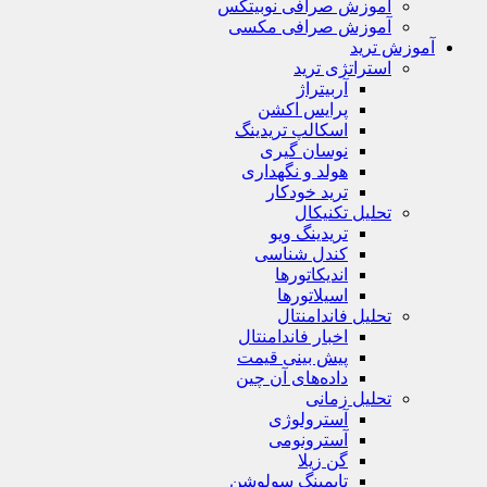
آموزش صرافی نوبیتکس
آموزش صرافی مکسی
آموزش ترید
استراتژی‌ ترید
آربیتراژ
پرایس اکشن
اسکالپ تریدینگ
نوسان گیری
هولد و نگهداری
ترید خودکار
تحلیل تکنیکال
تریدینگ ویو
کندل شناسی
اندیکاتورها
اسیلاتورها
تحلیل فاندامنتال
اخبار فاندامنتال
پیش بینی قیمت
داده‌های آن چین
تحلیل زمانی
آسترولوژی
آسترونومی
گن زیلا
تايمينگ سولوشن