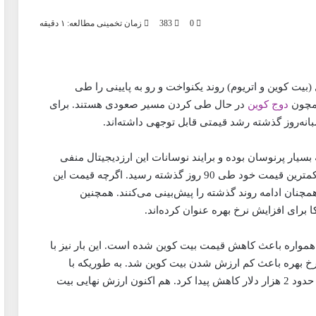
0
383
زمان تخمینی مطالعه: ۱ دقیقه
(بیت کوین و اتریوم) روند یکنواخت و رو به پایینی را طی
همچون
دوج کوین
در حال طی کردن مسیر صعودی هستند. برای
انه‌روز گذشته رشد قیمتی قابل توجهی داشته‌اند.
یار پرنوسان بوده و برایند نوسانات این ارزدیجیتال منفی
بوده است. در همین راستا بیت کوین در 21 سپتامبر به کمترین قیمت خود طی 90 روز گذشته رسید. اگرچه قیمت این
مچنان ادامه روند گذشته را پیش‌بینی می‌کنند. همچنین
ا برای افزایش نرخ بهره عنوان کرده‌اند.
 همواره باعث کاهش قیمت بیت کوین شده است. این بار نیز با
ی آمریکا برای افزایش 75/0 درصدی نرخ بهره باعث کم ارزش شدن بیت کوین شد. به طوریکه با
انتشار این خبر، قیمت بیت کوین تنها در طی چندساعت حدود 2 هزار دلار کاهش پیدا کرد. هم اکنون ارزش نهایی بیت