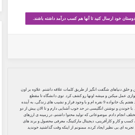
دوستان خود ارسال کنید تا آنها هم کسب درآمد داشته باشند.
اپ
هر سال 71. از کودکی به نوشتن و خلق دنیاهای شگفت انگیز از طریق کلمات علاقه داشتم. علاوه بر اون
ازی عمل میکنن و میشه اونها رو کشف کرد. توی دانشگاه تا مقطع
کارشناسی ارشد در رشته مهندسی مکانیک ادامه دادم. فرزند هفتم یک خانواده 9 نفره ام و با وجود فراز و نشیب های زندگی، به آینده
با خوندن و نوشتن انگلیسی در حد خوب آشنایی دارم و تا الان بیش از دو
لف انجام دادم. موضوعاتی که تولید محتوا داشتم، در زمینه ی ارزهای
سب و کار و کارآفرینی، دیجیتال مارکتینگ، معرفی محصول و برند های
تجربه ای بی نظیر ایجاد کرده. ممنونم از اینکه وقت گذاشتید خوندید