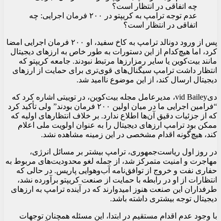
عدم توجه ترامپ به کریپتو در ۲۰۰ فرمان اجرایی: چه
اتفاقی در انتظار است؟
پس از ورود دونالد ترامپ به کاخ سفید، او ۲۰۰ فرمان اجرایی امضا
کرد، اما هیچ‌کدام از این دستورات به طور خاص به ارزهای دیجیتال
مانند بیت‌کوین یا سایر رمزارزها مرتبط نبودند. جامعه کریپتو که
انتظار داشت ترامپ سیگنال‌های قوی‌تری برای حمایت از ارزهای
دیجیتال ارسال کند، از این موضوع ناامید شد.
دیvid Bailey، مدیرعامل مجله بیت‌کوین، در توییتی اشاره کرد که
“فرامین اجرایی ما در میان اولین ۲۰۰ فرمان بودند” ولی تأکید کرد
که از جزئیات دقیق آن‌ها اطلاع ندارد. بر خلاف انتظارهای اولیه که
ممکن بود ترامپ ارزهای دیجیتال را به عنوان اولویت ملی اعلام
کند، هیچ‌گونه اقدام مشخصی در این زمینه مشاهده نشد.
در روز اول ریاست‌جمهوری، ترامپ بیشتر بر مسائل انرژی،
مهاجرت و امنیت متمرکز شد، از جمله لغو محدودیت‌های مربوط به
حفاری نفت و خروج از توافق‌نامه آب‌وهوایی پاریس. در حالی که
انتظارات از او در رابطه با حمایت از صنعت کریپتو برآورده نشد،
طرفداران این صنعت هنوز امیدوارند که در آینده ترامپ به ارزهای
دیجیتال توجه بیشتری داشته باشد.
با وجود عدم اقدام مستقیم در ابتدا، این مسئله همچنان توجهات