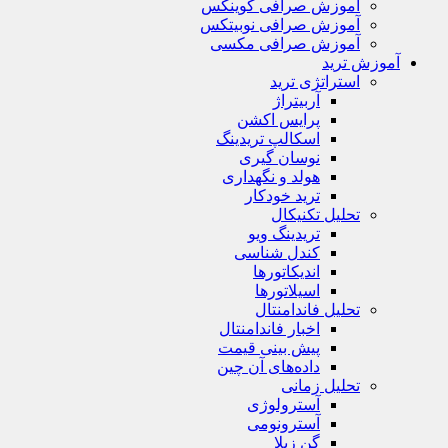
آموزش صرافی کوینکس
آموزش صرافی نوبیتکس
آموزش صرافی مکسی
آموزش ترید
استراتژی‌ ترید
آربیتراژ
پرایس اکشن
اسکالپ تریدینگ
نوسان گیری
هولد و نگهداری
ترید خودکار
تحلیل تکنیکال
تریدینگ ویو
کندل شناسی
اندیکاتورها
اسیلاتورها
تحلیل فاندامنتال
اخبار فاندامنتال
پیش بینی قیمت
داده‌های آن چین
تحلیل زمانی
آسترولوژی
آسترونومی
گن زیلا