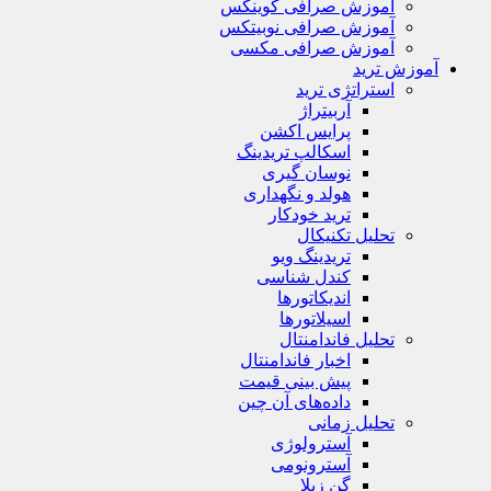
آموزش صرافی کوینکس
آموزش صرافی نوبیتکس
آموزش صرافی مکسی
آموزش ترید
استراتژی‌ ترید
آربیتراژ
پرایس اکشن
اسکالپ تریدینگ
نوسان گیری
هولد و نگهداری
ترید خودکار
تحلیل تکنیکال
تریدینگ ویو
کندل شناسی
اندیکاتورها
اسیلاتورها
تحلیل فاندامنتال
اخبار فاندامنتال
پیش بینی قیمت
داده‌های آن چین
تحلیل زمانی
آسترولوژی
آسترونومی
گن زیلا