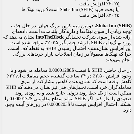
آیا وقت خرید Shiba Inu (SHIB) است؟ ورود نهنگ‌ها
۲۰۲۵٪ افزایش یافت
Shiba Inu (SHIB)
، دومین میم کوین بزرگ جهان، در حال جذب
توجه زیادی از سوی نهنگ‌ها و دارندگان بلندمدت است. داده‌های
ارائه شده از سوی شرکت تحلیل‌گر
IntoTheBlock
نشان می‌دهد که
ورود نهنگ‌ها به SHIB با رشد چشمگیر ۲۰۲۵٪ مواجه شده است.
این افزایش نشان‌دهنده احتمال رسیدن SHIB به نقطه کف است،
چرا که نهنگ‌ها معمولاً در زمان اصلاحات بازار خریدهای بزرگی
انجام می‌دهند.
در حال حاضر، SHIB با قیمت $0.00001288 معامله می‌شود و با
وجود افزایش ۲.۵۰٪ در ۲۴ ساعت گذشته، حجم معاملات آن ۲۲٪
کاهش یافته است که نشان‌دهنده کاهش مشارکت از سوی
معامله‌گران خرد است. تحلیل‌های فنی نیز نشان می‌دهند که SHIB
ممکن است از یک خط روند نزولی خارج شده و به زودی روند
صعودی را آغاز کند. اگر SHIB بتواند سطح مقاومتی $0.0000132 را
بشکند، احتمال افزایش قیمت تا $0.0000203 در روزهای آینده وجود
دارد.