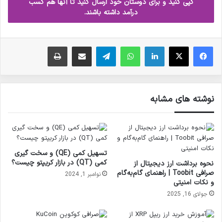
کپی کنید و برای دوستان خود ارسال کنید تا آنها هم کسب
درآمد داشته باشند.
فیس بوک
X
لینکدین
واتس آپ
تلگرام
ارسال ایمیل
چاپ
نوشته های مشابه
تسهیل کمی (QE) و سخت گیری
کمی (QT) در بازار کریپتو چیست؟
نحوه برداشت ارز دیجیتال از
صرافی Toobit | راهنمای گام‌به‌گام
نوامبر 1, 2024
و نکات امنیتی
جولای 16, 2025