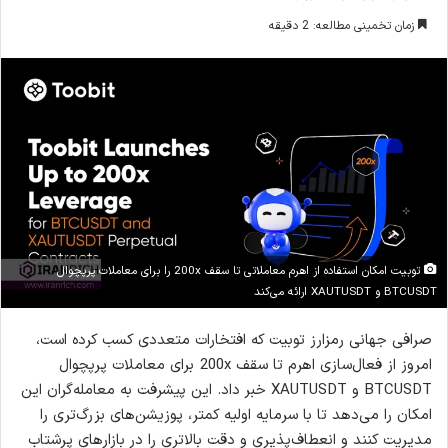
زمان تخمینی مطالعه: 2 دقیقه
توبیت امکان استفاده از اهرم معاملاتی تا سقف 200x را برای معاملات پرپچوال
BTCUSDT و XAUTUSDT ارائه می‌کند
صرافی جهانی رمزارز توبیت که افتخارات متعددی کسب کرده است،
امروز از فعال‌سازی اهرم تا سقف 200x برای معاملات پرپچوال
BTCUSDT و XAUTUSDT خبر داد. این پیشرفت به معامله‌گران این
امکان را می‌دهد تا با سرمایه اولیه کمتر، پوزیشن‌های بزرگ‌تری را
مدیریت کنند و انعطاف‌پذیری و دقت بالاتری را در بازارهای پرشتاب