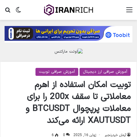
منو
تغییر پ
جس
آموزش صرافی ارز دیجیتال
آموزش صرافی توبیت
توبیت امکان استفاده از اهرم
معاملاتی تا سقف 200x را برای
معاملات پرپچوال BTCUSDT و
XAUTUSDT ارائه می‌کند
آرمان خردرنجبر
ژوئن 16, 2025
0
6