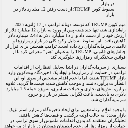
سقوط کوین TRUMP: از دست رفتن 12 میلیارد دلار در
بازار
میم کوین TRUMP که توسط دونالد ترامپ در 17 ژانویه 2025
راه‌اندازی شد، تنها چند هفته پس از ورود به بازار، 12 میلیارد دلار از
ارزش خود را از دست داد و از 15 میلیارد دلار به 2.48 میلیارد دلار
کاهش یافت. این سقوط به دلیل رکود کلی در بازار رمزارزها و
ناامیدی سرمایه‌گذاران رخ داده است. ترامپ همچنین برای فرار از
چالش‌های قانونی، TRUMP را به‌عنوان “هنر” معرفی کرد تا از
قوانین سختگیرانه رمزارزها جلوگیری کند.
بسیاری از سرمایه‌گذاران در ابتدا به‌دلیل انتظارات از اقدامات
ترامپ در حمایت از رمزارزها و ایجاد یک ذخیره‌گاه بیت‌کوین وارد
بازار TRUMP شدند، اما با عدم اقدام مشخص از سوی او، این
انتظارات برآورده نشد و موجب کاهش شدید قیمت‌ها گردید. علاوه
بر این، تنش‌های تجاری و حملات سایبری، به‌ویژه حمله 1.5 میلیارد
دلاری به بای‌بیت، باعث نگرانی بیشتر در بازار و خروج
سرمایه‌گذاران شد.
با وجود اعلام برنامه‌هایی برای ایجاد ذخیره‌گاه رمزارز استراتژیک،
بازار مجدداً به حالت اولیه برگشت و قیمت‌ها کاهش یافتند.
تحلیلگران معتقدند که بدون اقدامات ملموس از سوی ترامپ در
حمایت از رمزارزها، این عدم اطمینان همچنان در بازار ادامه خواهد