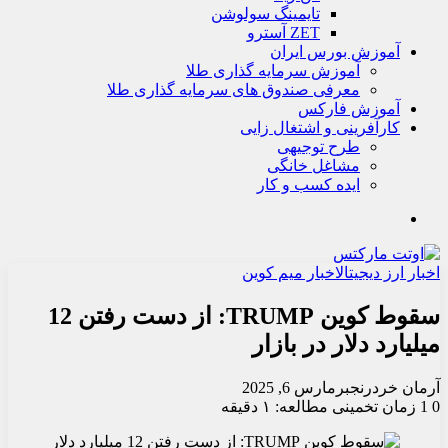
تايمينگ سولوشن
ZET آسترو
آموزش بورس ایران
آموزش سرمایه گذاری طلا
معرفی صندوق های سرمایه گذاری طلا
آموزش فارکس
کارآفرینی و اشتغال زایی
طرح توجیهی
مشاغل خانگی
ایده کسب و کار
جستجو
اخبار ارز دیجیتال
اخبار میم کوین
سقوط کوین TRUMP: از دست رفتن 12
میلیارد دلار در بازار
آرمان خردرنجبر
مارس 6, 2025
0
1
زمان تخمینی مطالعه: ۱ دقیقه