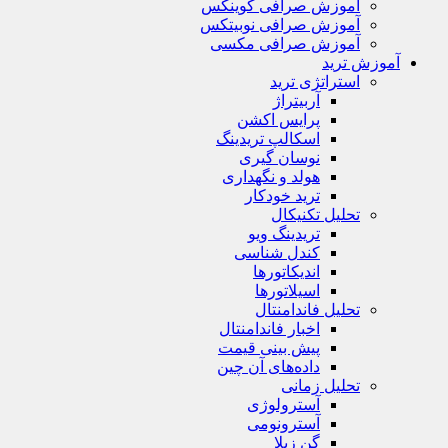
آموزش صرافی کوینکس
آموزش صرافی نوبیتکس
آموزش صرافی مکسی
آموزش ترید
استراتژی‌ ترید
آربیتراژ
پرایس اکشن
اسکالپ تریدینگ
نوسان گیری
هولد و نگهداری
ترید خودکار
تحلیل تکنیکال
تریدینگ ویو
کندل شناسی
اندیکاتورها
اسیلاتورها
تحلیل فاندامنتال
اخبار فاندامنتال
پیش بینی قیمت
داده‌های آن چین
تحلیل زمانی
آسترولوژی
آسترونومی
گن زیلا