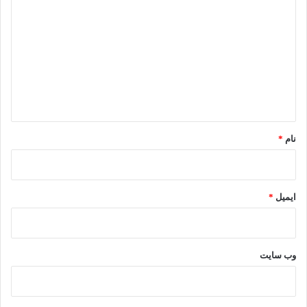
ی
د
گ
ا
ه
*
نام
*
ایمیل
*
وب‌ سایت