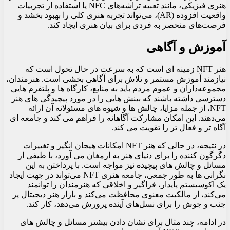
هنری فیزیکی، مانند تعبیه تراشه‌های NFC یا استفاده از تجربیات
واقعیت افزوده (AR)، می‌تواند تجربه هنری کلی را بهبود بخشد و
فرصت‌های منحصر به فردی برای بیان هنری ایجاد کند.
آموزش و آگاهی
هنر NFT زمینه ای است که به سرعت در حال تحول است که
نیازمند آموزش مستمر و تلاش برای آگاهی بخشی است. هنرمندان،
مجموعه‌داران و عموم مردم باید به منابع، کارگاه‌ ها و پلتفرم‌ هایی
دسترسی داشته باشند که بینش‌ هایی را در مورد پیچیدگی‌ های هنر
NFT، از جمله مزایا، چالش‌ ها و شیوه‌ های مسئولانه آن ارائه
می‌دهند. این امکان مشارکت آگاهانه را فراهم می کند و جامعه ای
آگاه تر و فعال تر را تقویت می کند.
در نتیجه، در حالی که هنر NFT امکانات هیجان انگیز و تغییرات
دگرگون کننده را برای دنیای هنر به ارمغان می آورد، با طیفی از
مسائل و چالش های پیچیده نیز مواجه است. با پرداختن به این
نگرانی‌ ها به طور جمعی، جامعه هنری NFT می‌تواند در جهت ایجاد
یک اکوسیستم پایدار، فراگیر و اخلاقی که هنرمندان را توانمند
می‌کند، از مالکیت معنوی محافظت می‌کند و بازار هنر دیجیتال پر
جنب و جوش را برای نسل‌های آینده پرورش می‌دهد، کار کند.
در ادامه، چند مثال برای نشان دادن بیشتر مسائل و چالش های