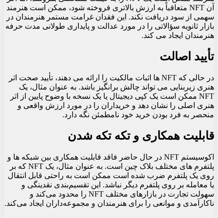
آن NFT متعاقباً به ارزش بالاتری فروخته شود، ممکن است هنرمند
سهمی از سود دریافت نکند. این فقدان غرامت مستمر هنرمندان در
بازار ثانویه سؤالاتی را در مورد عدالت و پایداری طولانی مدت حرفه
هنرمندان ایجاد می کند.
تأیید اصالت
در حالی که NFT ها اثبات مالکیت را ارائه می دهند، تأیید صحت اثر
هنری زیربنایی می تواند چالش برانگیز باشد. به عنوان مثال، یک
NFT ممکن است یک کپی دیجیتال یا یک نسخه با وضوح پایین از اثر
هنری اصلی را نشان دهد و خریداران را در مورد ارزش واقعی و
منحصر به فرد بودن خرید خود نامطمئن نگه دارد.
قابلیت همکاری و تکه تکه شدن
اکوسیستم NFT در حال حاضر فاقد قابلیت همکاری بین شبکه ها و
پلتفرم های مختلف بلاک چین است. به عنوان مثال، یک NFT که بر
روی یک پلتفرم ضرب شده است ممکن است به راحتی قابل انتقال
یا معامله بر روی پلتفرم دیگر نباشد. این تقسیم‌بندی نقدینگی و
سهولت تجارت در بازارهای مختلف NFT را محدود می‌کند و
ناکارآمدی و موانعی را برای هنرمندان و مجموعه‌داران ایجاد می‌کند.