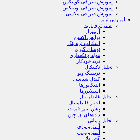
آموزش صرافی کوینکس
آموزش صرافی نوبیتکس
آموزش صرافی مکسی
آموزش ترید
استراتژی‌ ترید
آربیتراژ
پرایس اکشن
اسکالپ تریدینگ
نوسان گیری
هولد و نگهداری
ترید خودکار
تحلیل تکنیکال
تریدینگ ویو
کندل شناسی
اندیکاتورها
اسیلاتورها
تحلیل فاندامنتال
اخبار فاندامنتال
پیش بینی قیمت
داده‌های آن چین
تحلیل زمانی
آسترولوژی
آسترونومی
گن زیلا