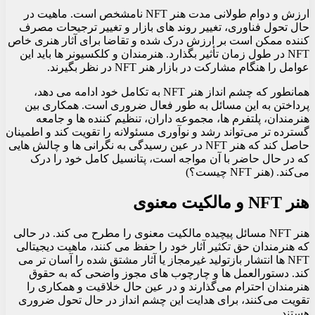
ارزش و دوام طولانی مدت هنر NFT نامشخص است. ماهیت در
حال تحول فناوری، تغییر روند های بازار و تغییر ترجیحات مصرف
کننده ممکن است بر ارزش درک شده و تقاضا برای آثار هنری خاص
NFT در طول زمان تأثیر بگذارد. هنرمندان و کلکسیونر ها باید این
عوامل را هنگام مشارکت در بازار هنر NFT در نظر بگیرند.
همانطور که چشم انداز هنر NFT به تکامل خود ادامه می دهد،
پرداختن به این مسائل به طور فعال ضروری است. همکاری بین
هنرمندان، پلتفرم‌ ها، مجموعه‌ داران، تنظیم‌ کننده‌ ها و جامعه
گسترده‌ تر می‌تواند رشد و نوآوری مسئولانه را تقویت کند و اطمینان
حاصل کند که هنر NFT در عین رسیدگی به نگرانی‌ ها و چالش‌ هایی
که در حال حاضر با آن مواجه است، پتانسیل کامل خود را درک
می‌کند. (هنر NFT چیست؟)
هنر NFT و مالکیت معنوی
هنر NFT مسائل پیچیده مالکیت معنوی را مطرح می کند. در حالی
که هنرمندان حق تکثیر آثار خود را حفظ می کنند، ماهیت دیجیتالی
NFT ها انتشار بازتولید غیرمجاز یا آثار مشتق شده را آسان تر می
کند. دستورالعمل‌ ها و چارچوب‌ های مجوز واضحی که به حقوق
هنرمندان احترام می‌گذارند و در عین حال خلاقیت و همکاری را
تقویت می‌کنند، برای هدایت این چشم‌ انداز در حال تحول ضروری
هستند.