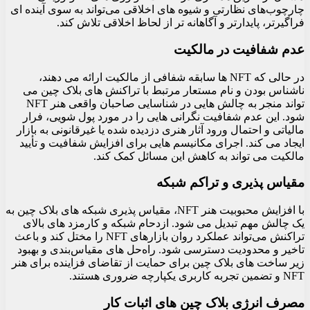
چارچوب‌های نظارتی و شیوه‌ های اخلاقی می‌تواند به سوی آینده‌ ای
فراگیرتر، پایدارتر و آگاهانه‌ تر از لحاظ اخلاقی تلاش کند.
عدم شفافیت در مالکیت
در حالی که NFT ها سابقه شفافی از مالکیت ارائه می دهند،
ناشناس بودن و نام مستعار مرتبط با تراکنش های بلاک چین می
تواند منجر به چالش هایی در شناسایی صاحبان واقعی هنر NFT
شود. این عدم شفافیت نگرانی هایی را در مورد پول شویی، فرار
مالیاتی و احتمال ورود آثار هنری دزدیده شده یا غیرقانونی به بازار
ایجاد می کند. اجرای مکانیسم هایی برای افزایش شفافیت و تأیید
مالکیت می تواند به کاهش این مسائل کمک کند.
مقیاس پذیری و تراکم شبکه
با افزایش محبوبیت هنر NFT، مقیاس پذیری شبکه های بلاک چین به
یک چالش مهم تبدیل می شود. ازدحام شبکه و کارمزد های بالای
تراکنش می‌تواند عملکرد روان بازارهای NFT را مختل کند و باعث
تاخیر و محدودیت دسترسی شود. راه‌حل‌ های مقیاس‌بندی و بهبود
زیر ساخت‌ های بلاک چین برای حمایت از تقاضای فزاینده برای هنر
NFT و تضمین تجربه کاربری یکپارچه ضروری هستند.
مصرف انرژی بلاک چین های اثبات کار