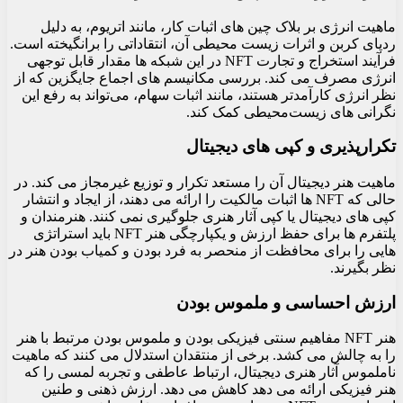
ماهیت انرژی بر بلاک چین های اثبات کار، مانند اتریوم، به دلیل
ردپای کربن و اثرات زیست محیطی آن، انتقاداتی را برانگیخته است.
فرآیند استخراج و تجارت NFT در این شبکه ها مقدار قابل توجهی
انرژی مصرف می کند. بررسی مکانیسم‌ های اجماع جایگزین که از
نظر انرژی کارآمدتر هستند، مانند اثبات سهام، می‌تواند به رفع این
نگرانی‌ های زیست‌محیطی کمک کند.
تکرارپذیری و کپی های دیجیتال
ماهیت هنر دیجیتال آن را مستعد تکرار و توزیع غیرمجاز می کند. در
حالی که NFT ها اثبات مالکیت را ارائه می دهند، از ایجاد و انتشار
کپی های دیجیتال یا کپی آثار هنری جلوگیری نمی کنند. هنرمندان و
پلتفرم‌ ها برای حفظ ارزش و یکپارچگی هنر NFT باید استراتژی‌
هایی را برای محافظت از منحصر به فرد بودن و کمیاب بودن هنر در
نظر بگیرند.
ارزش احساسی و ملموس بودن
هنر NFT مفاهیم سنتی فیزیکی بودن و ملموس بودن مرتبط با هنر
را به چالش می کشد. برخی از منتقدان استدلال می کنند که ماهیت
ناملموس آثار هنری دیجیتال، ارتباط عاطفی و تجربه لمسی را که
هنر فیزیکی ارائه می دهد کاهش می دهد. ارزش ذهنی و طنین