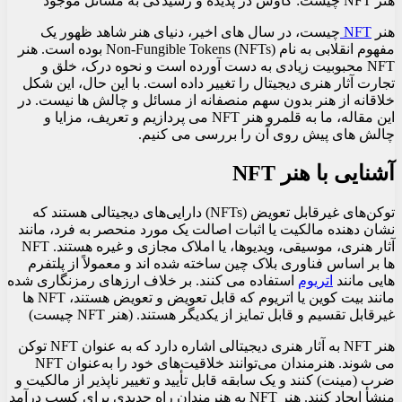
هنر NFT چیست: کاوش در پدیده و رسیدگی به مسائل موجود
هنر
NFT
چیست، در سال های اخیر، دنیای هنر شاهد ظهور یک
مفهوم انقلابی به نام Non-Fungible Tokens (NFTs) بوده است. هنر
NFT محبوبیت زیادی به دست آورده است و نحوه درک، خلق و
تجارت آثار هنری دیجیتال را تغییر داده است. با این حال، این شکل
خلاقانه از هنر بدون سهم منصفانه از مسائل و چالش‌ ها نیست. در
این مقاله، ما به قلمرو هنر NFT می پردازیم و تعریف، مزایا و
چالش های پیش روی آن را بررسی می کنیم.
آشنایی با هنر NFT
توکن‌های غیرقابل تعویض (NFTs) دارایی‌های دیجیتالی هستند که
نشان دهنده مالکیت یا اثبات اصالت یک مورد منحصر به فرد، مانند
آثار هنری، موسیقی، ویدیوها، یا املاک مجازی و غیره هستند. NFT
ها بر اساس فناوری بلاک چین ساخته شده اند و معمولاً از پلتفرم
هایی مانند
اتریوم
استفاده می کنند. بر خلاف ارزهای رمزنگاری شده
مانند بیت کوین یا اتریوم که قابل تعویض و تعویض هستند، NFT ها
غیرقابل تقسیم و قابل تمایز از یکدیگر هستند. (هنر NFT چیست)
هنر NFT به آثار هنری دیجیتالی اشاره دارد که به عنوان NFT توکن
می شوند. هنرمندان می‌توانند خلاقیت‌های خود را به‌عنوان NFT
ضرب (مینت) کنند و یک سابقه قابل تأیید و تغییر ناپذیر از مالکیت و
منشأ ایجاد کنند. هنر NFT به هنرمندان راه جدیدی برای کسب درآمد