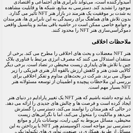
امیدوارکننده است، می‌تواند نابرابری‌ های اجتماعی و اقتصادی
موجود را تشدید کند. دسترسی به منابع، شبکه ها و قابلیت مشاهده
به شدت بر موفقیت یک هنرمند در بازار هنر NFT تأثیر می گذارد.
بدون تلاش‌ های هماهنگ برای رسیدگی به این نابرابری‌ ها، هنرمندان
و جوامع خاصی ممکن است در حاشیه باقی بمانند و پتانسیل واقعی
دموکراسی‌سازی هنر NFT را محدود کنند.
ملاحظات اخلاقی
هنر NFT معضلات و بحث های اخلاقی را مطرح می کند. برخی از
منتقدان استدلال می کنند که مصرف انرژی مرتبط با فناوری بلاک
چین با تلاش های پایداری زیست محیطی در تضاد است. برخی دیگر
کالایی شدن هنر و کاهش ارزش بالقوه آثار هنری فیزیکی را زیر
سوال می برند. شرکت در بحث‌های مداوم و تفکر اخلاقی برای
بررسی این ملاحظات پیچیده و اطمینان از توسعه مسئولانه هنر
NFT بسیار مهم است.
باید توجه داشته باشیم که هنر NFT یک تغییر پارادایم در دنیای هنر
ایجاد کرده است و فرصت ها و چالش های جدیدی را ارائه می دهد.
در حالی که هنرمندان را توانمند می‌کند، دسترسی را گسترش
می‌دهد و مالکیت را متحول می‌کند، اما با نگرانی‌های زیست‌
محیطی، مسائل مربوط به کپی رایت، نوسانات بازار و موانع
دسترسی نیز مواجه است. اکوسیستم هنر NFT با پرداختن به این
مسائل از طریق همکاری در صنعت، نوآوری‌ های تکنولوژیکی،