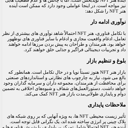
آینده هنر NFT نویدبخش است، اما با چالش ها و عدم قطعیت هایی
نیز مواجه است. در اینجا عواملی وجود دارد که ممکن است آینده
هنر NFT را شکل دهد:
نوآوری ادامه دار
با تکامل فناوری، هنر NFT احتمالاً شاهد نوآوری های بیشتری از نظر
تعامل، ادغام واقعیت مجازی و ادغام با سایر فناوری های نوظهور
خواهد بود. هنرمندان و طراحان به پیش بردن مرزها ادامه خواهند
داد و تجربیات دیجیتالی فراگیر و جذابی خلق خواهند کرد.
بلوغ و تنظیم بازار
بازار هنر NFT هنوز نسبتاً نوپا و در حال تکامل است. همانطور که
بالغ می شود، نیاز به چارچوب های نظارتی و استانداردهای صنعتی
برای محافظت از هنرمندان، مجموعه داران و سرمایه گذاران وجود
خواهد داشت. دستورالعمل‌های شفاف و شیوه‌های اخلاقی به تضمین
دوام و پایداری طولانی‌مدت بازار هنر NFT کمک می‌کند.
ملاحظات پایداری
تأثیر زیست محیطی NFT ها، به ویژه آنهایی که بر روی شبکه های
بلاک چینی پر انرژی ساخته شده اند، یک نگرانی قابل توجه است.
آینده هنر NFT احتمالاً شامل تمرکز بر پایداری، با پذیرش فناوری‌ها و