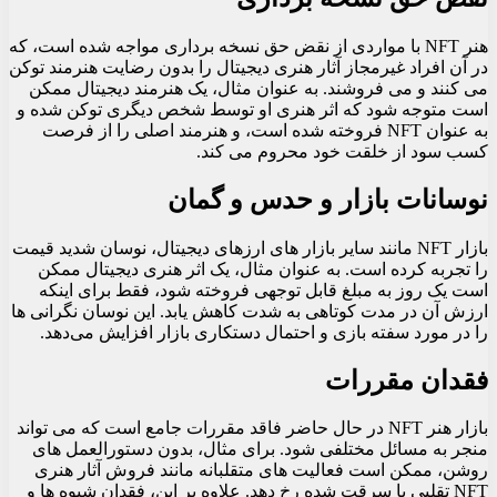
هنر NFT با مواردی از نقض حق نسخه برداری مواجه شده است، که
در آن افراد غیرمجاز آثار هنری دیجیتال را بدون رضایت هنرمند توکن
می کنند و می فروشند. به عنوان مثال، یک هنرمند دیجیتال ممکن
است متوجه شود که اثر هنری او توسط شخص دیگری توکن شده و
به عنوان NFT فروخته شده است، و هنرمند اصلی را از فرصت
کسب سود از خلقت خود محروم می کند.
نوسانات بازار و حدس و گمان
بازار NFT مانند سایر بازار های ارزهای دیجیتال، نوسان شدید قیمت
را تجربه کرده است. به عنوان مثال، یک اثر هنری دیجیتال ممکن
است یک روز به مبلغ قابل توجهی فروخته شود، فقط برای اینکه
ارزش آن در مدت کوتاهی به شدت کاهش یابد. این نوسان نگرانی‌ ها
را در مورد سفته‌ بازی و احتمال دستکاری بازار افزایش می‌دهد.
فقدان مقررات
بازار هنر NFT در حال حاضر فاقد مقررات جامع است که می تواند
منجر به مسائل مختلفی شود. برای مثال، بدون دستورالعمل‌ های
روشن، ممکن است فعالیت‌ های متقلبانه مانند فروش آثار هنری
NFT تقلبی یا سرقت شده رخ دهد. علاوه بر این، فقدان شیوه‌ ها و