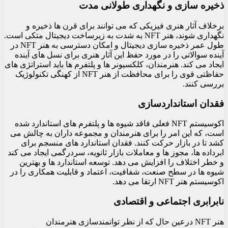
ذخیره سازی و نگهداری طولانی مدت
برخلاف آثار هنری فیزیکی که می توانند برای قرن ها ذخیره و
نگهداری شوند، هنر NFT به شدت به زیرساخت دیجیتال متکی است.
طول عمر ذخیره سازی دیجیتال و امکان دسترسی به هنر NFT در
آینده سوالاتی را در مورد حفظ این آثار هنری برای نسل های آینده
ایجاد می کند. هنرمندان، کلکسیونر ها و پلتفرم‌ ها باید استراتژی‌ های
حفاظتی قوی را برای محافظت از هنر NFT از کهنگی تکنولوژیک
بررسی کنند.
فقدان استانداردسازی
اکوسیستم NFT فعلی فاقد شیوه ها و پلتفرم های استاندارد شده
است، که این امر را برای هنرمندان و مجموعه داران به چالش می
کشد تا در بازار حرکت کنند. فقدان استاندارد های منسجم برای
ابرداده ها، مجوز ها و معاملات بازار ثانویه، سردرگمی ایجاد می کند
و خطر اختلاف را افزایش می دهد. توسعه استاندارد ها و بهترین
شیوه ها در سطح صنعت، شفافیت، اعتماد و قابلیت همکاری را در
اکوسیستم هنر NFT ارتقا می دهد.
نابرابری اجتماعی و اقتصادی
هنر NFT درعین حال که از نظر توانمندسازی هنرمندان