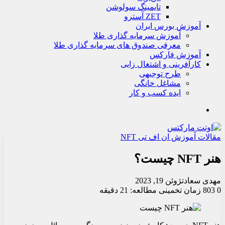
تايمينگ سولوشن
ZET آسترو
آموزش بورس ایران
آموزش سرمایه گذاری طلا
معرفی صندوق های سرمایه گذاری طلا
آموزش فارکس
کارآفرینی و اشتغال زایی
طرح توجیهی
مشاغل خانگی
ایده کسب و کار
جستجو
مقالات آموزش ان اف تی NFT
هنر NFT چیست؟
مهدی سعادت
ژوئن 19, 2023
0
803
زمان تخمینی مطالعه: 21 دقیقه