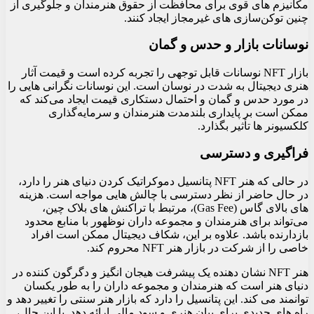
مکانیزم‌ های قوی برای محافظت از حقوق هنرمندان و جلوگیری از
چنین توکن‌سازی‌ های غیرمجاز ایجاد کنند.
نوسانات بازار و حدس و گمان
بازار NFT نوسانات قابل توجهی را تجربه کرده است و قیمت آثار
هنری دیجیتال به شدت در نوسان است. این نوسانات نگرانی‌ هایی را
در مورد حدس و گمان و احتمال دستکاری قیمت ایجاد می‌کند که
ممکن است بر پایداری بلندمدت هنرمندان و سرمایه‌گذاری
کلکسیونر ها تأثیر بگذارد.
فراگیری و دسترسی
در حالی که هنر NFT پتانسیل دموکراتیک کردن دنیای هنر را دارد،
در حال حاضر از نظر دسترسی با چالش هایی مواجه است. هزینه‌
های بالای گاس (Gas Fee)، مرتبط با تراکنش‌ های بلاک‌ چین،
می‌تواند برای هنرمندان و مجموعه‌ داران نوظهور با منابع محدود
بازدارنده باشد. علاوه بر این، شکاف دیجیتال ممکن است افراد
خاصی را از شرکت در بازار هنر NFT محروم کند.
هنر NFT نشان دهنده یک پیشرفت هیجان انگیز و دگرگون کننده در
دنیای هنر است که هنرمندان و مجموعه داران را به طور یکسان
توانمند می کند. این پتانسیل را دارد که بازار هنر سنتی را تغییر دهد و
راه های جدیدی برای بیان هنری و سود مالی ارائه دهد. با این حال،