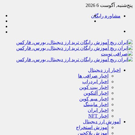
پنج‌شنبه, آگوست 6 2026
جستجو
یو
مشاوره رایگان
تغییر
تل
خو
پوسته
منو
آپ
اخبار ارز دیجیتال
اخبار صرافی ها
اخبار ایردراپ
اخبار بیت کوین
اخبار آلتکوین
اخبار میم کوین
اخبار ماینینگ
اخبار ایران
اخبار NFT
آموزش ارز دیجیتال
آموزش استخراج
آموزش بلاکچین