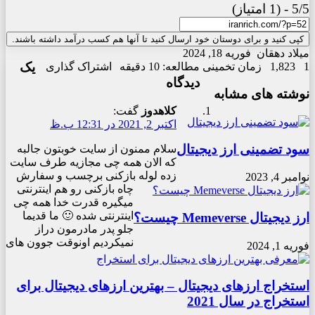
5/5 - (1 امتیاز)
کپی کنید و برای دوستان خود ارسال کنید تا آنها هم کسب درآمد داشته باشند.
X
چاپ
فیس
واتس
تلگرام
ارسال
لینکدین
میلاد دهقان
فوریه 18, 2024
یک
آپ
بوک
ایمیل
1
1,823
زمان تخمینی مطالعه: 10 دقیقه
اشتراک گذاری
دیدگاه
نوشته های مشابه
کلاهدوز
گفت:
اکتبر 2, 2021 در 12:31 ب.ظ
سود تضمینی ارز دیجیتال
سلام ممنون از سایت خوبتون جالبه
که الان همه چی مجازیه طرف سایت
زده لوله بازکنی برچسب و سفارش
نوامبر 4, 2023
چاه بازکنی رو هم اینترنتی
میگیره قدرت خدا همه چی
اینترنتی شده 🙂 ما قدیما
ارز دیجیتال Memeverse چیست؟
جلو پدر مادرمون دراز
نمیکردیم اونوقت جوون های
فوریه 1, 2024
استخراج ارزهای دیجیتال – بهترین ارزهای دیجیتال برای
استخراج در سال 2021