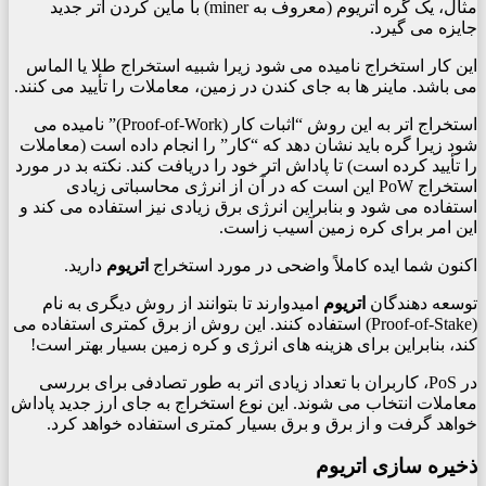
مثال، یک گره اتریوم (معروف به miner) با ماین کردن اتر جدید
جایزه می گیرد.
این کار استخراج نامیده می شود زیرا شبیه استخراج طلا یا الماس
می باشد. ماینر ها به جای کندن در زمین، معاملات را تأیید می کنند.
استخراج اتر به این روش “اثبات کار (Proof-of-Work)” نامیده می
شود زیرا گره باید نشان دهد که “کار” را انجام داده است (معاملات
را تأیید کرده است) تا پاداش اتر خود را دریافت کند. نکته بد در مورد
استخراج PoW این است که در آن از انرژی محاسباتی زیادی
استفاده می شود و بنابراین انرژی برق زیادی نیز استفاده می کند و
این امر برای کره زمین آسیب زاست.
اکنون شما ایده کاملاً واضحی در مورد استخراج
اتریوم
دارید.
توسعه دهندگان
اتریوم
امیدوارند تا بتوانند از روش دیگری به نام
(Proof-of-Stake) استفاده کنند. این روش از برق کمتری استفاده می
کند، بنابراین برای هزینه های انرژی و کره زمین بسیار بهتر است!
در PoS، کاربران با تعداد زیادی اتر به طور تصادفی برای بررسی
معاملات انتخاب می شوند. این نوع استخراج به جای ارز جدید پاداش
خواهد گرفت و از برق و برق بسیار کمتری استفاده خواهد کرد.
ذخیره سازی اتریوم