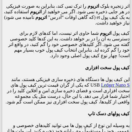
اتر زنجیره بلوک
اتریوم
را ترک نمی کند، بنابراین به صورت فیزیکی
در هر جایی ذخیره نمی شود. اگر می خواهید از
اتریوم
استفاده کنید،
به یک کیف پول et (که گاهی اوقات “آدرس”
اتریوم
نامیده می شود)
نیاز خواهید داشت.
کیف پول
اتریوم
شما حاوی اتر نیست، اما کدهای لازم برای
دسترسی به آن را در بر خواهد داشت. به این کدها کلید خصوصی
گفته می شود. اگر کلیدهای خصوصی خود را گم کنید، در واقع اتر
خود را گم کرده اید. بنابراین انتخاب کیف پول خوب بسیار مهم
است! چهار نوع کیف پول اصلی وجود دارد.
کیف پول سخت افزاری
این کیف پول ها دستگاه های ذخیره سازی فیزیکی هستند، مانند
Ledger Nano S
USB
که یکی از گران قیمت ترین کیف پول های
سخت افزاری است و فضای ذخیره سازی امن و آفلاین کلید را در
اختیار شما قرار می دهد. با این حال، درست مثل یک مجموعه
واقعی از کلیدها، کیف پول سخت افزاری نیز ممکن است گم شود.
کیف پولهای دسک تاپ
به وسیله این نوع از کیف پول ها می توانید کلیدهای خصوصی و
عمومی خود را مستقیماً روی رایانه خود ذخیره کنید. این ولت ها از