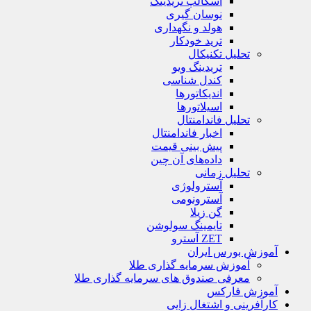
اسکالپ تریدینگ
نوسان گیری
هولد و نگهداری
ترید خودکار
تحلیل تکنیکال
تریدینگ ویو
کندل شناسی
اندیکاتورها
اسیلاتورها
تحلیل فاندامنتال
اخبار فاندامنتال
پیش بینی قیمت
داده‌های آن چین
تحلیل زمانی
آسترولوژی
آسترونومی
گن زیلا
تايمينگ سولوشن
ZET آسترو
آموزش بورس ایران
آموزش سرمایه گذاری طلا
معرفی صندوق های سرمایه گذاری طلا
آموزش فارکس
کارآفرینی و اشتغال زایی