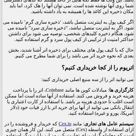
شما روی آنها نوشته شده است. نمی توان آنها را هک کرد، اما باید
مکان ذخیره این کاغذ ها را همیشه به یاد داشته باشید.
اگر کیف پول به اینترنت متصل باشد، ‘ذخیره سازی گرم’ نامیده می
شود. اگر به اینترنت متصل نباشد، “ذخیره سازی سرد” نامیده می
شود. هنگام ذخیره کلیدهای شخصی، توصیه می شود برای داشتن
حداکثر امنیت از ترکیبی از کیف پول سرد و گرم استفاده کنید.
حال که با کیف پول های مختلف برای ذخیره اتر آشنا شدید، بخش
بعدی که نحوه خرید اتر می باشد را برای شما مطرح می کنیم.
اتریوم را از کجا خریداری کنیم؟
می توانید اتر را از سه منبع اصلی خریداری کنید:
کارگزاری ها
: مبادلات کوین ها مانند Coinbase، اتر را با پرداخت
هزینه خرید و فروش می کنند. استفاده از آنها ساده است اما ممکن
است اغلب تا حدودی هزینه بر باشد. با استفاده از کارت اعتباری یا
انتقال بانکی می توانید از آنها برای خرید اتر با ارز فیات خود (دلار
آمریکا، یورو و غیره) استفاده کنید.
سیستم عامل های تجاری
: مانند
Cex.io
که خریدار و فروشنده را در
ازای استفاده از واسطه (Cex) متصل می کنند. این کار همان چیزی
است که معامله گران برای تجارت یک رمز ارز با ارز دیگر استفاده