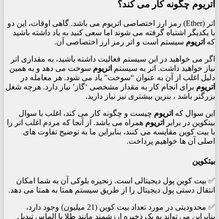
اتریوم چگونه کار می کند؟
اتر (Ether) رمز ارز اختصاصی اتریوم می باشد. گاهی اوقات، این دو
با یکدیگر اشتباه گرفته می شوند اما سعی کنید به یاد داشته باشید
که
اتریوم
سیستم است و اتر رمز ارز اختصاصی آن.
اگر می خواهید در این سیستم فعالیت داشته باشید، به مقداری اتر
نیاز خواهید داشت. اتر به سیستم
اتریوم
سوخت می دهد و به همین
دلیل اغلب از آن به عنوان “سوخت” یاد می شود. هر معامله در
اتریوم
برای انجام کار به مقدار مشخصی ‘گاز’ نیاز دارد. هرچه شغل
بزرگتر باشد ، بنزین بیشتری نیز نیاز دارید.
این سوال که
اتریوم
چیست و چگونه کار می کند، اغلب با سوال
بیتکوین در برابر
اتریوم
همراه می باشد. از آنجا که مردم اغلب اتر را
با بیت کوین مقایسه می کنند، بنابراین ما به توضیح تفاوت های
اصلی آن ها خواهیم پرداخت.
بیتکوین
✅ بیت کوین پول دیجیتالی است. زنجیره بلوکی آن به شما امکان
انتقال دستی پول دیجیتال را از طریق سیستم همتا به همتا می دهد.
✅ محدودیتی در مورد تعداد بیت کوین (21 میلیون) وجود دارد،
بنابراین می تواند به یک ذخیره ارزشمند مانند طلا یا الماس تبدیل