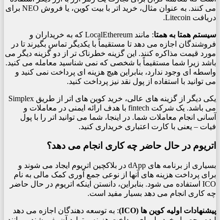
می کنند. به عنوان مثال، خرید اتر با بیت کوین، یا فروش NEO برای
دریافت Litecoin.
سیستم همتا به همتا
: مانند LocalEthereum که به خریداران و
فروشندگان اجازه می دهد تا مستقیماً با یکدیگر تماس بگیرند تا در
مورد قیمت مذاکره کنند. این گزینه خطرناک تر از دو گزینه دیگر می
باشد زیرا شما مستقیماً با شخصی که نمی شناسید معامله می کنید.
واسطه ای وجود ندارد، بنابراین هیچ هزینه ای پرداخت نمی کنید و
می توانید با استفاده از پول نقد نیز پرداخت کنید.
یکی دیگر از گزینه های عالی، خرید کوین های اتر از طریق Simplex
می باشد. یک شرکت fintech با هدف ارائه ایمنی در معاملات و
آسانی انجام معاملات شما. در اینجا، شما می توانید اتر را با پول
فیات – یعنی با کارت اعتباری خریداری کنید.
اتریوم در حال حاضر چه کاری انجام می دهد؟
بسیاری از برنامه های dApp در بلاکچین اتریوم ایجاد می شوند و
برای پرداخت هزینه های آنها از نوعی جمع آوری کمک مالی به نام
ICO استفاده می شود. بنابراین، دانستن اینکه اتریوم در حال حاضر
چه کاری انجام می دهد بسیار مفید است.
پیشنهادات اولیه کوین ها (ICO)
: به توسعه دهندگان اجازه می دهد
ایده محصول خود را برای پرداخت هزینه و تولید آن بفروشند – مانند