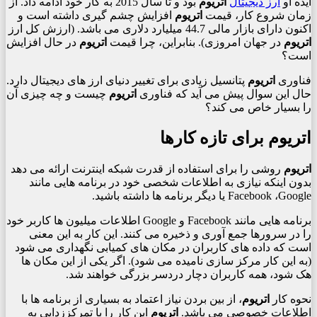
ایده او
ارز دیجیتال
اتریوم
بود و تا سال 2015 به کار خود ادامه داد. از
زمان شروع کار، قیمت
اتریوم
افزایش چشم گیری داشته است و
اکنون دارای بازار مالی 44.7 میلیارد دلاری می باشد. (ارزش کل ارز
اتریوم
در جهان امروزی). بنابراین، چرا قیمت
اتریوم
در حال افزایش
است؟
فناوری
اتریوم
پتانسیل زیادی برای تغییر دنیای ارز های دیجیتال دارد.
حال این سوال پیش می آید که فناوری
اتریوم
چیست و چه چیزی آن
را بسیار خاص می کند؟
اتریوم برای تازه کارها
اتریوم
روشی را برای استفاده از قدرت شبکه اینترنت ارائه می دهد
بدون اینکه نیازی به اطلاعات شخصی خود در برنامه هایی مانند
Facebook ،Google یا دیگر برنامه ها داشته باشید.
برنامه هایی مانند Facebook و Google اطلاعات میلیون ها کاربر خود
را در سرورها جمع آوری و ذخیره می کنند. این کار به این معنی
است که داده های کاربران در مکان های کمیابی نگهداری می شود
(به این کار مرکز سازی نامیده می شود). اگر یکی از این مکان ها
هک شود، همه کاربران دچار دردسر بزرگی خواهند شد.
نحوه کار
اتریوم
، از بین بردن نیاز اعتماد به بسیاری از برنامه ها با
اطلاعات خصوصی می باشد.
اتریوم
این کار را با تمرکززدایی به