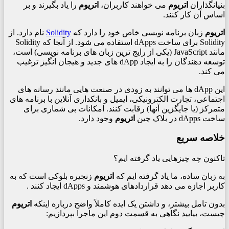
بنیانگذاران
اتریوم
می خواهند کاربران،
اتریوم
را یاد بگیرند و بر
اساس آن کار کنند.
اتریوم
زبان برنامه نویسی خاص خود را دارد که
Solidity
نام دارد. از
Solidity برای ساخت dApps استفاده می شود. از آنجا که Solidity
مانند JavaScript (یکی از رایج ترین زبان های برنامه نویسی) است،
توسعه دهندگان را به ایجاد dApp های جدید و هیجان انگیز ترغیب
می کند.
این dApp ها می توانند به زودی در صنعت هایی مانند رسانه های
اجتماعی، تجارت الکترونیکی، ایمیل و بانکداری آنلاین با برنامه های
متمرکز (یا جایگزین آنها) رقابت کنند. امکانات بی شماری برای
ساخت dApps در بلاک چین
اتریوم
وجود دارد.
خلاصه سریع
تاکنون چه چیزهایی یاد گرفته ایم؟
به زبان ساده، ما یاد گرفته ایم که
اتریوم
زنجیره بلوکی است که به
کاربر اجازه می دهد قراردادهای هوشمند و dApps ایجاد کنند .
بدون تامل بیشتر، و داشتن یک ایده کاملاً واضح درباره اینکه
اتریوم
چیست، بیایید نگاهی به قسمت دوم این ماجرا بپردازیم: