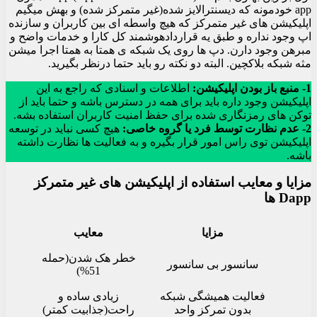
app خودمونه که دیسنترالایز شده(غیر متمرکز شده) و بهش میگیم
اپلیکیشن های غیر متمرکز که هیچ واسطه ای بین کاربران و سازنده
اپ وجود نداره و طبق یه قراردادهوشمند کل کارا و خدمات واضح و
مبرهن وجود دارن. دپ ها روی یک شبکه ی همتا به همتا اجرا میشن
مثه شبکه بلاکچین. البته دو نکته رو باید حتما درنظر بگیرید.
1- منبع باز بودن اپلیکیشن:
اطلاعات و اسنادی که راجع به این
اپلیکیشن وجود داره باید برای همه در دسترس باشه و حتما باید از
توکن های رمزنگاری شده برای حفظ امنیت کاربران استفاده بشه.
2- عدم نظارت توسط فرد یا گروه خاصی:
هیچ کسی نباید در توسعه
اپلیکیشن توی راس امور قرار بگیره و به فعالیت ها نظارت داشته
باشه.
مزایا و معایب استفاده از اپلیکیشن های غیر متمرکز
Dapp ها
مزایا
معایب
خطر هک شدن(حمله
سانسور بی سانسور
51%)
فعالیت همیشگی شبکه
زیادی ساده و
بدون تمرکز واحد
راحت(جذابیت کمتر)