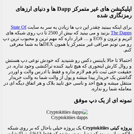
اپلیکیشن های غیر متمرکز Dapp ها و دنیای ارزهای
رمزنگاری شده
برای اینکه ببینید چقدر این دپ ها زیادن یه سر به سایت
State Of
The Dapps
بزنید و می بینید که بیش از 2500 تا دپ روی شبکه های
اتریم و ترون و EOS و … قرار داره که مهم ترین و محبوب ترین دپ
رو می تونم صرافی غیر متمرکز یا همون DEXها به شما معرفی
کنم.
احتمالا تا حالا بایننس دکس رو شنیدید که خودش نوعی دپ هستش
و روال کارش اینجوری که هیچ تایید کننده تراکنشی وجود نداره. در
حقیقت حتی ثبت نام هم لازم نداره و فقط با ادرس والت و اوردر
گذاشتن یک خریدار پیدا میشه و پول از والت شما به والت خریدار
منتقل میشه و هیچ احد و ناسی حق تایید بلاک و هر اتفاق دیگه ای در
معامله شما رو نداره.
نمونه ای از یک دپ موفق
Cryptokitiies dapps
پروژه کیتی Cryptokitiies
یک پروژه خیلی باحال که بر روی شبکه
بلاکچین اتریم بود که تبدیل به دپ شده که فقط 13% از تراکنشات