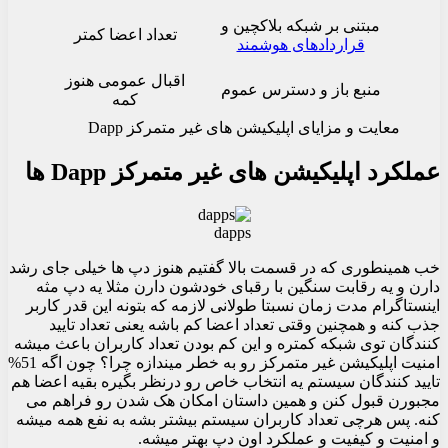
مبتنی بر شبکه بلاکچین و
تعداد اعضا کمتر
قراردادهای هوشمند
اقبال عمومی هنوز
منبع باز و دسترس عموم
کمه
معایت و مزایای اپلیکیشن های غیر متمرکز Dapp
عملکرد اپلیکیشن های غیر متمرکز Dapp ها
dapps
خب همینطوری که در قسمت بالا گفتیم هنوز دپ ها خیلی جای رشد
دارن و یه رقابت سنگین با رقبای خودشون دارن مثلا یه دپ مثه
اینستاگرام مدت زمان نسبتا طولانی لازمه که بتونه این قدر کاربر
جذب کنه و همچنین وقتی تعداد اعضا کم باشه یعنی تعداد تایید
کنندگان توی شبکه کمتره و این کم بودن تعداد کاربران باعث میشه
امنیت اپلیکیشن غیر متمرکز رو به خطر میندازه چرا؟ چون اگه 51%
تایید کنندگان سیستم یه انتخاب خاص رو درنظر بگیره بقیه اعضا هم
مجبورن قبول کنن و همین داستان امکان هک شدن رو فراهم می
کنه. پس هرچی تعداد کاربران سیستم بیشتر بشه به نفع همه میشه
و امنیت و کیفیت و عملکرد اون دپ بهتر میشه.