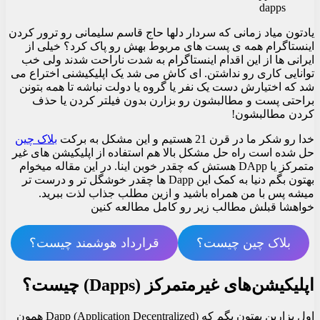
dapps
یادتون میاد زمانی که سردار دلها حاج قاسم سلیمانی رو ترور کردن
اینستاگرام همه ی پست های مربوط بهش رو پاک کرد؟ خیلی از
ایرانی ها از این اقدام اینستاگرام به شدت ناراحت شدند ولی خب
توانایی کاری رو نداشتن. ای کاش می شد یک اپلیکیشنی اختراع می
شد که اختیارش دست یک نفر یا گروه یا دولت نباشه تا همه بتونن
براحتی پست و مطالبشون رو بزارن بدون فیلتر کردن یا حذف
کردن مطالبشون!
خدا رو شکر ما در قرن 21 هستیم و این مشکل به برکت
بلاک چین
حل شده است راه حل مشکل بالا هم استفاده از اپلیکیشن های غیر
متمرکز یا DApp هستش که چقدر خوبن اینا. در این مقاله میخوام
بهتون بگم دنیا به کمک این Dapp ها چقدر خوشگل تر و درست تر
میشه پس با من همراه باشید و ازین مطلب جذاب لذت ببرید.
خواهشا قبلش مطالب زیر رو کامل مطالعه کنین
بلاک چین چیست؟
قرارداد هوشمند چیست؟
اپلیکیشن‌های غیرمتمرکز (Dapps) چیست؟
اول بزارین بهتون بگم که Dapp (Application Decentralized) همون