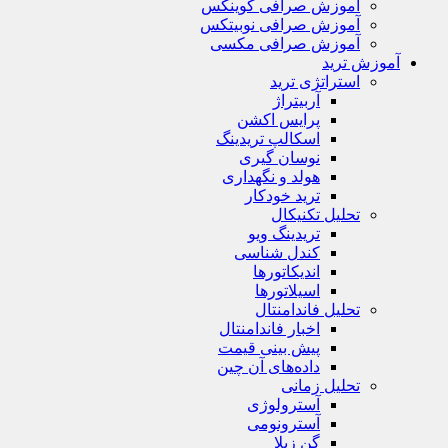
آموزش صرافی کوینکس
آموزش صرافی نوبیتکس
آموزش صرافی مکسی
آموزش ترید
استراتژی‌ ترید
آربیتراژ
پرایس اکشن
اسکالپ تریدینگ
نوسان گیری
هولد و نگهداری
ترید خودکار
تحلیل تکنیکال
تریدینگ ویو
کندل شناسی
اندیکاتورها
اسیلاتورها
تحلیل فاندامنتال
اخبار فاندامنتال
پیش بینی قیمت
داده‌های آن چین
تحلیل زمانی
آسترولوژی
آسترونومی
گن زیلا