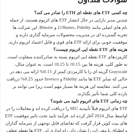
چه کسی ETF های نقطه ای ETH را صادر می کند؟
چندین مدیر دارایی در حال انتشار ETF های اتریوم هستند، از جمله
نام های اصلی مانند 21Shares، Fidelity و Bitwise. این شرکت ها
تجربه گسترده ای در مدیریت محصولات سرمایه گذاری دارند و
موقعیت خوبی برای ارائه ETF های قوی و قابل اعتماد اتریوم دارند.
هزینه های ETF نقطه ایی اتریوم چیست؟
کارمزدهای ETF نقطه ایی اتریوم بسته به صادرکننده متفاوت است.
به طور کلی، هزینه ها بین 0.15٪ تا 0.25٪ است. به عنوان مثال،
Grayscale گزینه ای را با کارمزدی کمتر از 0.15% ارائه می دهد.در
حالی که سایر ETF ها مانند Fidelity و Invesco حدود 0.25% دریافت
می کنند. مقایسه این هزینه ها بسیار مهم است زیرا می توانند بر
بازده کلی شما تأثیر بگذارند.
چه زمانی ETF های اتریوم تایید می شوند؟
ETF های اتریوم قبلاً تأییدیه SEC را دریافت کرده اند و معاملات را در
اواسط سال 2024 آغاز کرده اند. فرآیند تایید تحت تاثیر موفقیت ETF
های بیت کوین قرار گرفت که تقاضای قابل توجهی از سرمایه گذاران
و انطباق با مقررات را نشان داد. راه اندازی این ETF ها نقطه عطف