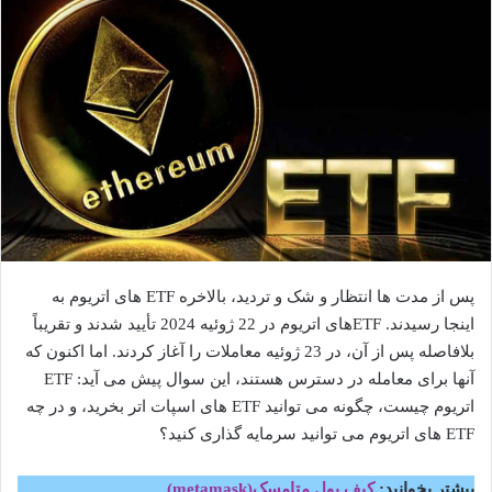
پس از مدت ها انتظار و شک و تردید، بالاخره ETF های اتریوم به
اینجا رسیدند. ETFهای اتریوم در 22 ژوئیه 2024 تأیید شدند و تقریباً
بلافاصله پس از آن، در 23 ژوئیه معاملات را آغاز کردند. اما اکنون که
آنها برای معامله در دسترس هستند، این سوال پیش می آید: ETF
اتریوم چیست، چگونه می توانید ETF های اسپات اتر بخرید، و در چه
ETF های اتریوم می توانید سرمایه گذاری کنید؟
بیشتر بخوانید:
کیف پول متامسک(metamask)