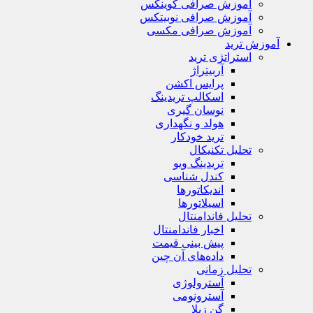
آموزش صرافی کوینکس
آموزش صرافی نوبیتکس
آموزش صرافی مکسی
آموزش ترید
استراتژی‌ ترید
آربیتراژ
پرایس اکشن
اسکالپ تریدینگ
نوسان گیری
هولد و نگهداری
ترید خودکار
تحلیل تکنیکال
تریدینگ ویو
کندل شناسی
اندیکاتورها
اسیلاتورها
تحلیل فاندامنتال
اخبار فاندامنتال
پیش بینی قیمت
داده‌های آن چین
تحلیل زمانی
آسترولوژی
آسترونومی
گن زیلا