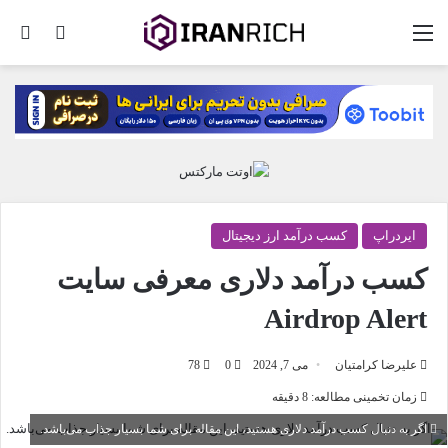
منو
تغییر پو
جس
ایردراپ
کسب درآمد ارز دیجیتال
کسب درآمد دلاری معرفی سایت
Airdrop Alert
علیرضا کرامتیان
می 7, 2024
0
78
زمان تخمینی مطالعه: 8 دقیقه
اگر به دنبال کسب درآمد دلاری هستید، این مقاله برای شما بسیار جذاب می‌باشد.