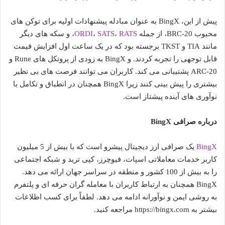
پیش از این، BingX به عنوان مبادله پیشنهادات اولیه برای توکن های
محبوب BRC-20، از جمله
RATS
،
SATS
،
ORDI
، و سکه های دیگر
مانند TIA و TKST برجسته بود که در یک ساعت اول افزایش قیمت
قابل توجهی را تجربه کردند. و BingX به زودی از پروتکل های Rune و
ARC-20 پشتیبانی می کند. کاربران می توانند فرصت های بی نظیر
بیشتری را پیش بینی کنند زیرا BingX همچنان در انطباق و تکامل با
نوآوری های آینده پیشتاز است.
درباره صرافی
BingX
BingX
یک صرافی ارز دیجیتال پیشرو است که با بیش از 5 میلیون
کاربر خدمات معاملاتی اسپات، فیوچرز، کپی ترید و شبکه اجتماعی
را به بیش از 100 کشور و منطقه در سراسر جهان ارائه می دهد.
BingX همچنان به ارتباط کاربران با معامله گران حرفه ای و پلتفرم
به روشی ایمن و نوآورانه ادامه می دهد. لطفاً برای کسب اطلاعات
بیشتر به https://bingx.com مراجعه کنید.