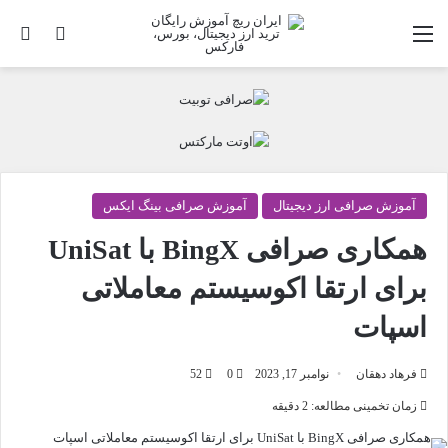
منو
تغییر پو
جس
آموزش صرافی ارز دیجیتال
آموزش صرافی بینگ ایکس
همکاری صرافی BingX با UniSat
برای ارتقا اکوسیستم معاملاتی
اسپات
فرهاد دهقان
نوامبر 17, 2023
0
52
زمان تخمینی مطالعه: 2 دقیقه