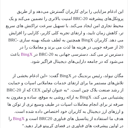
این ادغام مزایایی را برای کاربران گسترش می‌دهد و از طریق
پروتکل‌های پیشرفته BRC-20 امنیت بالاتری را تضمین می‌کند و یک
محیط تجاری امن ایجاد می‌کند. با تسهیل سرعت تراکنش های سریع
تر، کاهش زمان تایید، و ارتقای تجربه کلی کاربر، کارایی را افزایش
می دهد. کاربران BingX همچنین به لطف شبکه بهینه سازی BRC-
20 از صرفه جویی در هزینه ها لذت می برند و معاملات را در
دسترس تر می کند. دسترسی جهانی به BRC-20 در
BingX
باعث
می‌شود که در جامعه دارایی‌های دیجیتال فراگیر شود.
مگان نیولد، رئیس برندینگ در BingX گفت: «این ادغام بخشی از
تلاش‌های مستمر ما برای ارتقای خدمات معاملاتی اسپات و حمایت
از رشد صنعت بلاک چین است. “به عنوان اولین CEX که از BRC-20
پشتیبانی می کند، BingX به ارائه روشی به موقع، ساده و مقرون به
صرفه تر برای انجام معاملات اسپات در طیف وسیع تری از توکن ها
و ارزهای ارز دیجیتال به کاربران خود اختصاص داده شده است.
هدف ما استفاده از پتانسیل های فناوری BRC20 است و
BingX
را
در اولین پیشرفت های فناوری در فضای کریپتو قرار دهید.”