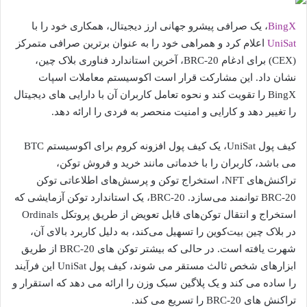
BingX
، یک صرافی پیشرو جهانی ارز دیجیتال، همکاری خود را با
UniSat
اعلام کرد و همراهی خود را به عنوان برترین صرافی متمرکز
(CEX) برای ادغام BRC-20، آخرین استاندارد فناوری بلاک چین،
نشان داد. این مشارکت قرار است اکوسیستم معاملات اسپات
BingX را تقویت کند و نحوه تعامل کاربران آن با دارایی های دیجیتال
را تغییر دهد و کارایی و امنیت منحصر به فردی را ارائه دهد.
کیف پول UniSat، یک کیف پول افزونه کروم برای اکوسیستم BTC
می باشد، کاربران را با خدماتی مانند خرید و فروش توکن،
تراکنش‌های NFT، استخراج توکن و پرسش‌های اطلاعاتی توکن
BRC-20 توانمند می‌سازد. BRC-20، یک استاندارد توکن آزمایشی که
استخراج و انتقال توکن‌های قابل تعویض از طریق پروتکل Ordinals
در بلاک چین بیت‌کوین را تسهیل می‌کند، به دلیل کاربرد بالای آن،
شهرت یافته است. در حالی که بیشتر توکن های BRC-20 از طریق
ابزارهای شخص ثالث مستقر می شوند، کیف پول UniSat این فرآیند
را ساده می کند و یک پلاگین سبک وزن را ارائه می دهد که استقرار و
تراکنش های BRC-20 را تسریع می کند.