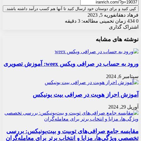
کپی کنید و برای دوستان خود ارسال کنید تا آنها هم کسب درآمد داشته باشند.
فرهاد دهقان
فوریه 5, 2023
0
434
زمان تخمینی مطالعه: 3 دقیقه
اشتراک گذاری
X
چاپ
فیس
واتس
تلگرام
ارسال
لینکدین
نوشته های مشابه
آپ
بوک
ایمیل
ورود به حساب در صرافی ویکس weex: آموزش تصویری
سپتامبر 6, 2024
آموزش احراز هویت در صرافی بیت یونیکس
آوریل 29, 2024
مقایسه جامع صرافی‌های توبیت و بیت‌یونیکس: بررسی
تخصصی ویژگی‌ها، مزایا و انتخاب برتر برای معامله‌گران