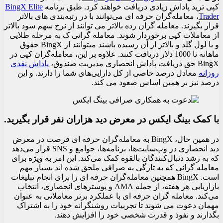
کپی ترید پاداش زیادی دریافت خواهند کرد. طبق برنامه
BingX Elite
Trader
، معامله‌گران حرفه ای می‌توانند با در رتبه‌بندی های بالاتر
قرار بگیرند. معامله گران رده بالاتر می توانند از نرخ سهم سود بالاتر
از معاملات کپی برخوردار شوند. معامله گرانی ک به مرحله طلایی
و یا لول گلد و بالاتر از آن رسیده باشند میتوانند از BingX حقوق
ماهانه تا 1000 دلار دریافت کنند. علاوه بر این، معامله‌گران کپی در
BingX حق دریافت پاداش انحصاری مدیریت صندوق،
پاداش نقدی
روزانه
معادل درصد خاصی از کل دارایی‌های شما را دارند. و این
درصد نیز بر همین اساس صعود می کند.
با کمک بینگ ایکس در معرض دید هزاران نفر قرار بگیرید.
در همین حال، BingX به معامله‌گران حرفه ای فرصت در معرض
دید انحصاری در وب‌سایت‌ها، برنامه‌ها، جوامع و SNS قرار می‌دهد
که به رشد دنبال‌کنندگان بالقوه کمک می‌کند. این امر به ویژه برای
معامله گرانی که به تازگی به صرافی ملحق شده اند بسیار مهم
است. BingX همچنین معامله‌گران حرفه ای را برای انجام تبلیغات
بازاریابی هر هفته، از جمله AMA و پوسترهای انحصاری، انتخاب
می‌کند. معامله گران حرفه ای با عملکرد برتر معاملاتی به عنوان
مهمان دعوت می شوند تا تجربیات روشنگرانه خود را به اشتراک
بگذارند و نفوذ و قدرت شخصی خود را افزایش دهند.