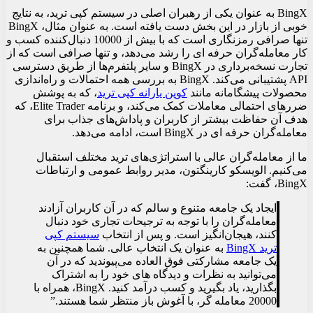
BingX به عنوان یکی از رهبران اصلی در سیستم کپی ترید، به نتایج
خوبی از بازار در این بخش دست یافته است. به عنوان مثال، BingX
تنها صرافی رمزنگاری است که با بیش از 10000 دنبال‌کننده کسب و
کار معامله‌گران حرفه ای را رشد می‌دهد، و تنها صرافی است که از
تجارت نسخه‌برداری در BingX و سایر پلتفرم‌ها از طریق دسترسی
API پشتیبانی می‌کند. BingX به بررسی همه احتمالات و راه‌اندازی
محصولات پیشگامانه مانند
کوپن یارانه کپی ترید
، که به پوشش
ضررهای احتمالی معاملات کمک می‌کند، و برنامه Elite Trader، که
هدف آن حفاظت بیشتر از کاربران و پاداش‌های جذاب برای
معامله‌گران حرفه ای در BingX است، ادامه می‌دهد.
ما از معامله‌گران عالی با استراتژی‌های ترید مختلف استقبال
می‌کنیم. الویسکو کارینگتون، مدیر روابط عمومی و ارتباطات
BingX، گفت:
ایجاد یک جامعه متنوع و سالم که در آن کاربران آزادند
معامله‌گران را با توجه به ترجیحات تجاری خود دنبال
کنند، هیجان‌انگیز است. و پس از انتخاب
سیستم کپی
ترید BingX
به عنوان یک انتخاب عالی. شما همچنین به
یک جامعه مشارکتی فوق العاده می‌پیوندید که در آن
می‌توانید به نظرات و دیدگاه های خود را به اشتراک
بگذارید، یاد بگیرید و کسب درآمد کنید. BingX، همراه با
20000 معامله گر، با آغوش باز منتظر شما هستند.”