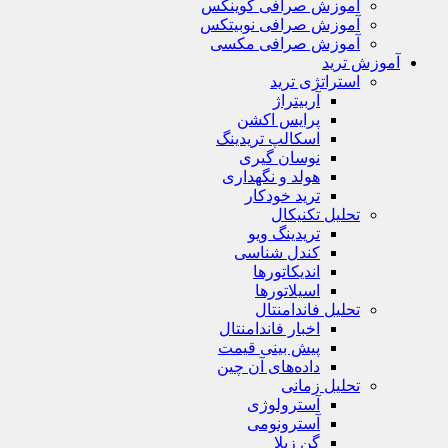
آموزش صرافی کوینکس
آموزش صرافی نوبیتکس
آموزش صرافی مکسی
آموزش ترید
استراتژی‌ ترید
آربیتراژ
پرایس اکشن
اسکالپ تریدینگ
نوسان گیری
هولد و نگهداری
ترید خودکار
تحلیل تکنیکال
تریدینگ ویو
کندل شناسی
اندیکاتورها
اسیلاتورها
تحلیل فاندامنتال
اخبار فاندامنتال
پیش بینی قیمت
داده‌های آن چین
تحلیل زمانی
آسترولوژی
آسترونومی
گن زیلا