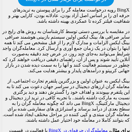
BingX رویه درخواست معامله گر را برای پیوستن به تریدرهای
حرفه ای را بر اساس اصل آزاد بودن، عادلانه بودن، کارایی بهتر و
شفافیت فیلتر کرده تا عمکردی بهینه داشته باشد.
در مقایسه با بررسی دستی توسط کارشناسان به روش های رایج در
سایر صرافی ها، بینگ ایکس اولین سیستم بازبینی هوشمند صرافی
بینگ ایکس الزامات و مدارک لازم را از قبل مشخص می کند تا همه
اینها را بتوان در یک زمان جمع آوری و ارسال کرد. معامله‌گران واجد
شرایط می‌توانند به‌جای چند روز، در عرض چند دقیقه به‌صورت
آنلاین تأیید شوند و پس از آن، راهنمای دقیقی دریافت خواهند کرد که
چطور در سیستم فعالیت کنند و آنها را به سمت دیده شدن در بازار
جهانی کریپتو و درآمدهای پایدار و بیشتر هدایت می‌کند.
بینگ ایکس به عنوان اولین و بزرگترین پلتفرم تجارت اجتماعی، از
معامله گران ارزهای دیجیتال در سراسر جهان دعوت می کند تا به
این پلتفرم بپیوندند و اهداف خود را گسترش دهند و دید بزگتری
نسبت به مارکت داشته باشند.. با تجربه کافی در ترید ارز دیجیتال و
دیجیتال مارکتینگ، BingX می داند که چگونه معامله گران را به
سطح بعدی از درآمد برساند و استراتژی های سفارشی شده برای
معامله گران مبتدی و کپی کننده در مراحل مختلف ایجاد شده است.
که بتوانند کاملا در معامله خود اختیار عمل داشته باشند.
برای مثال،
معامله‌گران حرفه‌ای در BingX
با فعالیت در قسمت