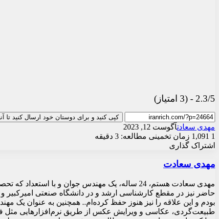
2.3/5 - (3 امتیاز)
کپی کنید و برای دوستان خود ارسال کنید تا آ
مهدی سعادت
آگوست 12, 2023
1
1,091
زمان تخمینی مطالعه: 3 دقیقه
اشتراک گذاری
X
چاپ
فیس
واتس
تلگرام
ارسال
لینکدین
مهدی سعادت
آپ
بوک
ایمیل
مهدی سعادت هستم، 24 ساله، یک مهندس جوان و با 
حاضر نیز در مقطع کارشناسی ارشد و در دانشگاه صنعتی امیرکبیر و
بودم و این علاقه را نیز هنوز حفظ کرده‌ام.. همچنین به عنوان یک م