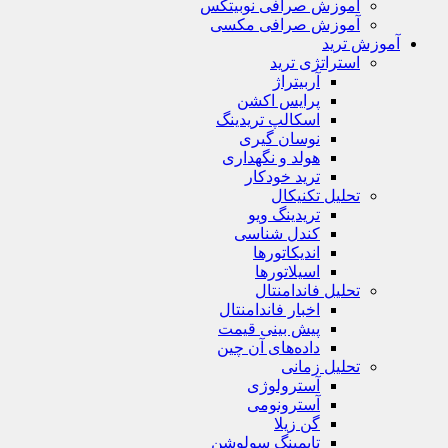
آموزش صرافی نوبیتکس
آموزش صرافی مکسی
آموزش ترید
استراتژی‌ ترید
آربیتراژ
پرایس اکشن
اسکالپ تریدینگ
نوسان گیری
هولد و نگهداری
ترید خودکار
تحلیل تکنیکال
تریدینگ ویو
کندل شناسی
اندیکاتورها
اسیلاتورها
تحلیل فاندامنتال
اخبار فاندامنتال
پیش بینی قیمت
داده‌های آن چین
تحلیل زمانی
آسترولوژی
آسترونومی
گن زیلا
تايمينگ سولوشن