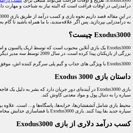
Exodus3000، تفریح و اوقات فراغت می‌تواند منبعی برای
کسب درآمد
درآمدزایی در اوقات فراغت است که البته نیاز به شناخت و مهارت دار
به درآمدزایی بپردازید. پس اگر علاقه‌مندید، با ما همراه باشید تا گام به گام نحوه بازی و
Exodus3000 چیست؟
بزرگی از بازیکنان پیدا کرده است. در سال 2009 توسط سه مدیر دیگر خریداری شد و از آن زمان تاکنون تغییرات چشمگیری در آن ایجاد شده است.
Exodus3000 با ویژگی های جذاب و گیم پلی سرگرم کننده اش، موفق شده است طرفداران زیادی را جذب کند و یکی از بازی های محبوب این سبک باشد.
داستان بازی Exodus 3000
بازی Exodus3000 در آینده‌ای دور جریان دارد که بشر به 
سیاره را به دنبال پول و مواد معدنی کاوش کند.
محیط بازی شامل آتشفشان‌ها، خرابه‌ها، پاسگاه‌ها و… است. علاوه بر جمع
سیاره جدید بقا پیدا کنند. بازی Exodus3000 با فضاسازی جذابش مخاطب را به سفری هیجان‌انگیز در آینده‌ای پسافاجعه دعوت می‌کند.
کسب درآمد دلاری از بازی Exodus3000