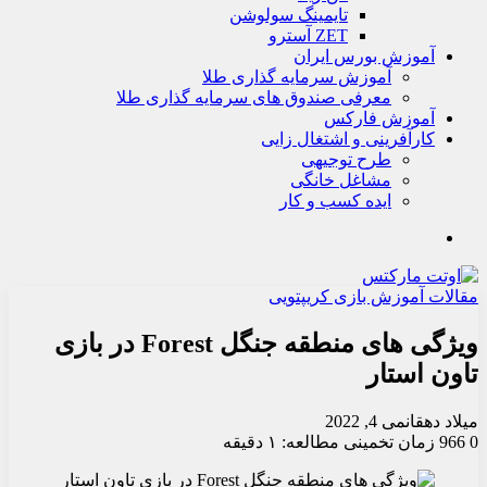
تايمينگ سولوشن
ZET آسترو
آموزش بورس ایران
آموزش سرمایه گذاری طلا
معرفی صندوق های سرمایه گذاری طلا
آموزش فارکس
کارآفرینی و اشتغال زایی
طرح توجیهی
مشاغل خانگی
ایده کسب و کار
جستجو
مقالات آموزش بازی کریپتویی
ویژگی های منطقه جنگل Forest در بازی
تاون استار
میلاد دهقان
می 4, 2022
0
966
زمان تخمینی مطالعه: ۱ دقیقه