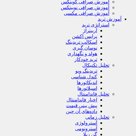
آموزش صرافی کوینکس
آموزش صرافی نوبیتکس
آموزش صرافی مکسی
آموزش ترید
استراتژی‌ ترید
آربیتراژ
پرایس اکشن
اسکالپ تریدینگ
نوسان گیری
هولد و نگهداری
ترید خودکار
تحلیل تکنیکال
تریدینگ ویو
کندل شناسی
اندیکاتورها
اسیلاتورها
تحلیل فاندامنتال
اخبار فاندامنتال
پیش بینی قیمت
داده‌های آن چین
تحلیل زمانی
آسترولوژی
آسترونومی
گن زیلا