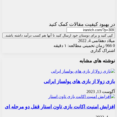
در بهبود کیفیت مقالات کمک کنید
کپی کنید و برای دوستان خود ارسال کنید تا آنها هم کسب درآمد داشته باشند.
میلاد دهقان
می 4, 2022
0
966
زمان تخمینی مطالعه: ۱ دقیقه
اشتراک گذاری
X
چاپ
فیس
واتس
تلگرام
ارسال
لینکدین
نوشته های مشابه
آپ
بوک
ایمیل
بازی زولا از بازی های پولساز ایرانی
آگوست 13, 2023
افزایش امنیت اکانت بازی تاون استار قفل دو مرحله ای