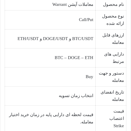
نام محصول
معاملات آپشن Warrant
نوع محصول
Call/Put
ارائه شده
ارزهای قابل
BTC/USDT و DOGE/USDT و ETH/USDT
معامله
دارایی های
BTC – DOGE – ETH
مرتبط
دستور و جهت
Buy
معامله
تاریخ انقضای
انتخاب زمان تسویه
معامله
قیمت
قیمت لحظه ای دارایی پایه در زمان خرید اختیار
اعتصاب
معامله.
Strike