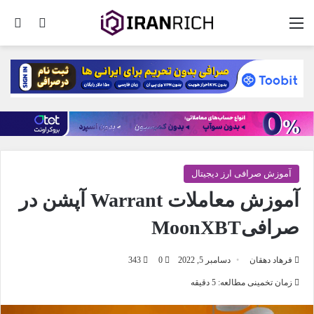
منو
تغییر پو
جس
آموزش صرافی ارز دیجیتال
آموزش معاملات Warrant آپشن در
صرافیMoonXBT
فرهاد دهقان
دسامبر 5, 2022
0
343
زمان تخمینی مطالعه: 5 دقیقه