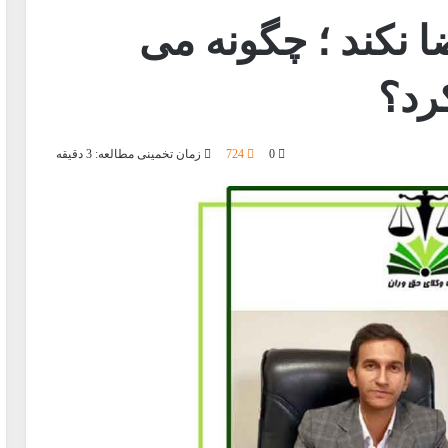
ا نکند ؛ چگونه می
رد؟
0
724
زمان تخمینی مطالعه: 3 دقیقه