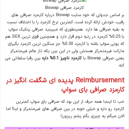
کارمزد صرافی Biswap
بر اساس جدولی که خود سایت Biswap درباره کارمزد صرافی های
رقیب خودش ارائه کرده است، کمترین نرخ کارمزد را با اختلاف نسبت
به بقیه صرافی ها دارد. همینطوری که میبینید صرافی پنکیک سواپ
با 0.25% کارمزد در رتبه دوم قرار دارد و همچنین قوی ترین DEX هم
که یونی سواپ باشه با کارمزد 0.30% جز سنگین ترین کارمزد بگیرای
مارکت غیرمتمرکز هستش ولی در این بین یکه تاز عالم غیرمتمرکز
یعنی صرافی Biswap با
کارمزد ناچیز 0.1% داره
بین رقبا سلطانی می
کنه.
Reimbursement پدیده ای شگفت انگیز در
کارمزد صرافی بای سواپ
خب تا اینجا همه حرف از این بود که صرافی بای سواپ کمترین
کارمزد رو داره و خیلی خوبه در بین صرافی های غیرمتمرکز و اینا! اما
الان میگم یه چیزی بگم پشم ریزون!