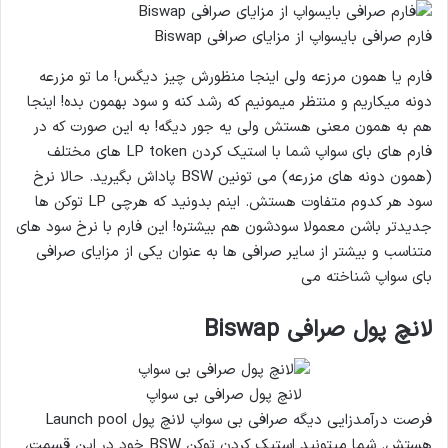
فارم صرافی بایسواپ از مزایای صرافی Biswap
فارم یا همون مرزعه ولی اینجا منظورش چیز دیگس! ما تو مزرعه
دونه میکاریم و منتظر میمونیم که رشد کنه و سود بهمون بده! اینجا
هم به همون معنی هستش ولی یه جور دیگه! به این صورت که در
فارم های بای سواپ شما با استیک کردن LP token های مختلف
(همون دونه های مزرعه) می تونین BSW پاداش بگیرید. حالا نرخ
سود هر کدوم متفاوت هستش. اینم بدونید که هرچی LP توکن ها
جدیدتر باشن معمولا سودشون هم بیشتره! این فارم با نرخ سود های
متناسب و بیشتر از سایر صرافی ها به عنوان یکی از مزایای صرافی
بای سواپ شناخته می
لانچ پول صرافی Biswap
لانچ پول صرافی بی سواپ
فرصت درآمدزایی دیگه صرافی بی سواپ لانچ پول Launch pool
هستش. شما میتونید استیک کردن توکن BSW خود در این قسمت،