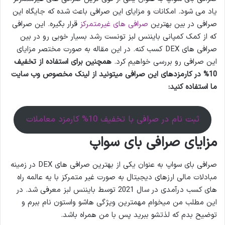
یاد می شود. امکانات و مزایای این صرافی باعث شده که جایگاه این
صرافی در بین بهترین
صرافی های غیرمتمرکز
قرار بگیره. این صرافی
که از کمک کمپانی بایننس لبز تونست رشد بسیار خوبی رو در بین
صرافی های DEX کسب کنه. در این مقاله به صورت مختصر مزایای
این صرافی رو بررسی خواهیم کرد.
همچنین برای استفاده از تخفیف
10% در کارمزدهای این صرافی میتونید از لینک مخصوص وب سایت
ما استفاده کنید:
ثبت نام در صرافی با تخفیف 10% کارمزد معاملات
مزایای صرافی بای سواپ
صرافی بای سواپ به عنوان یکی از بهترین صرافی های DEX در زمینه
مبادلات مالی ارزهای دیجیتال به صورت غیر متمرکز با یه عالمه راه
های کسب درآمدی در سال 2021 توسط بایننس لبز معرفی شد. در
این مطلب من میخوام مهمترین ویژگی هاشو واستون نام ببرم و
توضیح بدم که لذتشو ببرید پس با من همراه باشد.