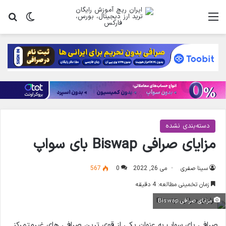
منو
تغییر پ
جس
دسته‌بندی نشده
مزایای صرافی Biswap بای سواپ
سینا صفری
می 26, 2022
0
567
زمان تخمینی مطالعه: 4 دقیقه
مزایای صرافی Biswap
صرافی بای سواپ به عنوان یکی از قوی ترین صرافی های غیرمتمرکز