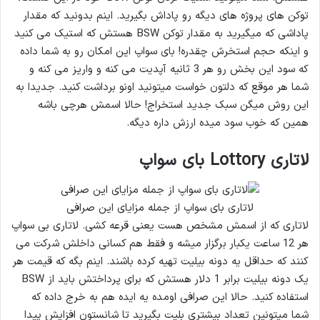
توکن های پروژه های دیگه رو پاداش بگیرید. اینم بدونید که مقدار
پاداشی که میگیرید به مقدار توکن BSW هستش که استیک می کنید
و اینکه حجم استخرش چقدره! بای سواپ این امکان رو به شما داده
که سود این بخش رو هر 3 ثانیه آپدیت می کنه و واریز می کنه و
شما هر موقع که دلتون خواست میتونید اونو برداشت کنید. جدیدا به
این روش میگن سبک جدید استخراج! حالا اسمش هرچی باشه
همین که خوب سود میده ارزش داره دیگه.
لاتاری Lottory بای سواپ
لاتاری بای سواپ از جمله مزایای این صرافی
لاتاری که از اسمش مشخص هست یعنی قرعه کشی. لاتاری بی سواپ
هر 12 ساعت یکبار برگزار میشه و فقط هم کسانی داخلش شرکت می
کنند که حداقل یه دونه بیلیت تهیه کرده باشند. اینم بگه که قیمت هر
یک دونه بیلیت برابر 1 دلار هستش که برای پرداختش باید از BSW
استفاده کنید. حالا این صرافی اومده یه ایده هم به خرج داده که
شما میتونین تعداد بیشتری بلیت بگیرید تا شانستون افزایش پیدا