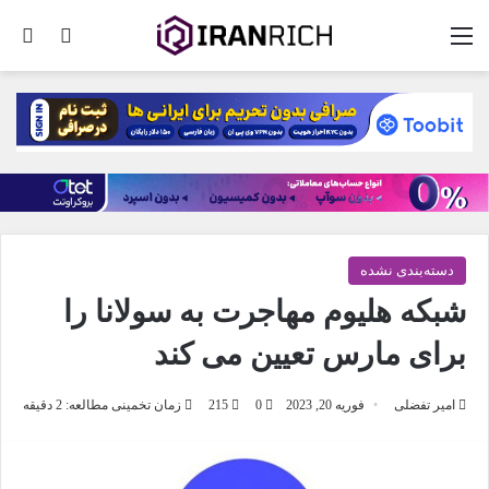
منو
تغییر پو
جس
دسته‌بندی نشده
شبکه هلیوم مهاجرت به سولانا را
برای مارس تعیین می کند
امیر تفضلی
فوریه 20, 2023
0
215
زمان تخمینی مطالعه: 2 دقیقه