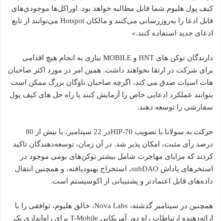
کیف پول هلیوم شما قابل مطالبه خواهد بود. اوراکل‌ها موجودی‌های
قابل ادعا را به‌روزرسانی می‌کنند و مالکان Hotspot می‌توانند از تابع
ادعای جدید استفاده کنند.»
دارندگان توکن های HNT و MOBILE نیازی به انجام هیچ اقدامی
برای شرکت در ارتقا نخواهند داشت. همین امر در مورد اکثر صاحبان
هات اسپات صدق می کند، اگرچه صاحبان ناوگان بزرگ ممکن است
بتوانند عملکرد ادعایی خاص را آزمایش کنند یا راه حل های کیف پول
سفارشی را توسعه دهند.
حرکت به سولانا با تصویب HIP-70در 22 سپتامبر، با بیش از 80
درصد رأی مثبت، امکان پذیر شد. در آن زمان، توسعه‌دهندگان تاکید
کردند که مزایای مهاجرت شامل بیشتر توکن‌های بومی موجود در
استخرهای پاداش subDAO، استخراج بهبودیافته، و همچنین انتقال
داده‌های قابل اعتمادتر و پشتیبانی از اکوسیستم است.
همچنین در سپتامبر گذشته، Nova Labs، خالق هلیوم، توافقی را با
ارائه‌دهنده ارتباطات راه دور آمریکایی T-Mobile برای راه‌اندازی یک