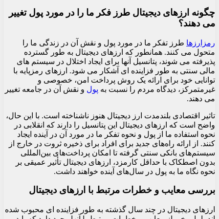
چگونه ارزهای دیجیتال طرز فکر ما را در مورد پول تغییر
می دهند؟
رمزارزها
طرز تفکر ما در مورد پول و نقش آن در زندگی ما را
متحول می کنند. همانطور که ارزهای دیجیتال به طور گسترده
پذیرفته می شوند، پتانسیل آنها برای ایجاد اختلال در سیستم های
مالی سنتی به طور فزاینده ای آشکار می شود. ارزهای رمزپایه با
توانایی خود برای ارائه یک روش پرداخت امن، خصوصی و
غیرمتمرکز، دیدگاه مردم را نسبت به
پول
و نقش آن در جامعه تغییر
می دهند.
تاثیر اقتصادی بلندمدت ارز دیجیتال هنوز ناشناخته است. با این حال،
واضح است که ارزهای دیجیتال این پتانسیل را دارند که انقلابی در
نحوه استفاده ما از پول و نحوه تفکر ما در مورد آن در آینده ایجاد
کنند. از ارائه راه‌های جدید برای افراد برای ذخیره ثروت در خارج از
سیستم‌های بانکی سنتی گرفته تا امکان پرداخت‌های بین‌المللی
بدون اصطکاک با حداقل کارمزد، ارزهای دیجیتال تأثیر عمیقی بر
نحوه نگاه ما به پول در سال‌های آینده خواهند داشت.
بررسی معایب و خطرات مرتبط با ارزهای دیجیتال
ارزهای دیجیتال در چند سال گذشته به طور فزاینده ای محبوب شده
اند، اما برخی از معایب و خطرات مرتبط با آنها وجود دارد که باید