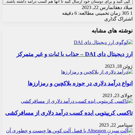
کپی کنید و برای دوستان خود ارسال کنید تا آنها هم کسب درآمد داشته باشند.
میلاد دهقان
مارس 22, 2023
1
305
زمان تخمینی مطالعه: 6 دقیقه
اشتراک گذاری
X
چاپ
فیس
واتس
تلگرام
ارسال
لینکدین
نوشته های مشابه
آپ
بوک
ایمیل
ارز دیجیتال دای DAI – جذاب با ثبات و غیر متمرکز
ژوئن 18, 2023
انواع درآمد دلاری در حوزه بلاکچین و رمزارزها
جولای 23, 2023
تاکسی کریپتویی ایده کسب درآمد دلاری از مسافرکشی
سپتامبر 22, 2023