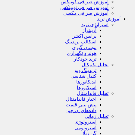
آموزش صرافی کوینکس
آموزش صرافی نوبیتکس
آموزش صرافی مکسی
آموزش ترید
استراتژی‌ ترید
آربیتراژ
پرایس اکشن
اسکالپ تریدینگ
نوسان گیری
هولد و نگهداری
ترید خودکار
تحلیل تکنیکال
تریدینگ ویو
کندل شناسی
اندیکاتورها
اسیلاتورها
تحلیل فاندامنتال
اخبار فاندامنتال
پیش بینی قیمت
داده‌های آن چین
تحلیل زمانی
آسترولوژی
آسترونومی
گن زیلا