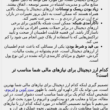
منابع مالی و مدیریت اشتباه در مسیر توسعه ، اتفاق بیفتند.
زیاد بودن ریسک و نوسانات
: ارزهای دیجیتال با ریسک بالایی
همراه هستند که ممکن است به دلیل بروز تغییرات در بازار،
نرخ ارز، ترس از دزدی و … به سرعت تغییر کند.
ناکارآمدی شبکه
: ممکن است شبکه بلاکچین برای برخی
ارزهای دیجیتال در برابر حملات بعضی افراد بی ثبات و
ناسازگار باشد. این قضیه قابلیت اطمینان از صحت و تأیید
تراکنش‌هایی که با استفاده از بلاک چین انجام می شود را کم
می کند.
بی قید و شرط بودن
: یکی از مسائلی که باعث عدم اطمینان
از ارزهای دیجیتال است، عدم پشتوانه در پشت مالیات،
گردش، حقوق و مزایای کارمندی ارائه نشده در این نوع پول
است.
کدام ارز دیجیتال برای نیازهای مالی شما مناسب تر
است؟
تصمیم گیری اینکه کدام ارز دیجیتال برای نیازهای مالی شما بهترین
است، می تواند یک کار دلهره آور باشد. با ظهور
بیت کوین
و
اتریوم
،
تشخیص اینکه کدام یک برای شما مناسب است دشوار است. در این
مقاله، مزایا و معایب هر دو بیت‌کوین و اتریوم را مورد بحث قرار
می‌دهیم تا بتوانید تصمیمی آگاهانه در مورد اینکه کدام ارز با نیازهای
مالی شما مطابقت دارد، بگیرید. همچنین نحوه عملکرد هر ارز و