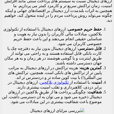
ارزهای دیجیتال نسبت به سیستم های پرداخت سنتی مانند افزایش
امنیت، زمان تراکنش سریع تر و کارمزد کمتر می پردازیم. ما
همچنین به اثرات بلندمدت ارز دیجیتال بر اقتصادهای جهانی و اینکه
چگونه می‌تواند روش پرداخت مردم را در آینده متحول کند، خواهیم
دید.
حفظ حریم خصوصی
: ارزهای دیجیتال با استفاده از تکنولوژی
بلاکچین، مبادلات مالی کاربران را بدون نیاز به هویت و
شناسایی حقیقی انجام می‌دهند و این باعث حفظ حریم
خصوصی کاربران می شود.
قابل دسترسی
: ارزهای دیجیتال بدون نیاز به دفترچه چک یا
کارت بانکی قابل استفاده هستند و به راحتی می توانند از
طریق اینترنت و یا گوشی هوشمند در هر زمان و به هر مکان
جهان دسترسی داشته باشند.
کمترین هزینه
: هزینه تراکنش در ارزهای دیجیتال به مراتب
پایین تر از تراکنش های بانکی است. همچنین، تراکنش های
بین المللی(!) با بیت کوین ساده تر و دردسترس تر اند.
امنیت
: با استفاده از
تکنولوژی بلاکچین
، ارزهای دیجیتال در
برابر دزدی، کلاهبرداری و تقلب امنیت بیشتری دارند.
شفافیت
: چگونگی پرداخت ها از طریق بلاکچین در ارزهای
دیجیتال ذخیره می شود و می توان به آن دسترسی داشت. این
موضوع باعث شفافیت بیشتری در این مبادلات می شود.