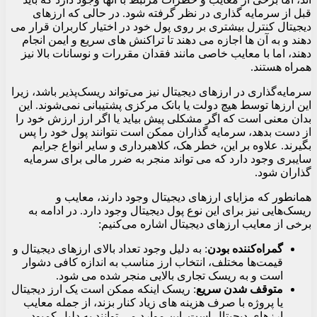
قبل از سرمایه گذاری در نظر گرفته شود. در حالی که ارزهای
دیجیتال کنترل بیشتری بر روی پول خود در اختیار کاربران قرار می
دهند و به آن ها اجازه می دهند تا تراکنش های سریع و ایمن انجام
دهند، اما با معایب خاصی مانند فقدان مقررات و نوسانات بالا نیز
همراه هستند.
سرمایه‌گذاری در ارزهای دیجیتال نیز می‌تواند ریسک‌پذیر باشد، زیرا
این ارزها توسط هیچ دولت یا بانک مرکزی پشتیبانی نمی‌شوند. این
بدان معنی است که اگر مشکلی پیش بیاید یا اگر ارز ارزش خود را
از دست بدهد، سرمایه گذاران ممکن است نتوانند پول خود را پس
بگیرند. علاوه بر این، خطر هک، کلاهبرداری و سایر انواع جرایم
سایبری وجود دارد که می تواند منجر به ضرر مالی برای سرمایه
گذاران شود.
همانطور که مزایای ارزهای دیجیتال وجود دارند، معایب و
ریسک‌هایی نیز برای این نوع پول دیجیتال وجود دارد. در ادامه به
برخی از معایب ارزهای دیجیتال اشاره می‌کنیم:
گمراه‌کننده بودن
: به دلیل وجود تعداد بالای ارزهای دیجیتال و
قیمت‌ها مختلف، انتخاب ارز مناسب به اندازه کافی دشوار
است و به ریسک تجاری بالایی منجر شده می شود.
متوقف شدن سریع
: ریسک اینکه ممکن است یک ارز دیجیتال
یا پروژه با صرف هزینه های زیاد کنار بزند، از جمله معایب
ارزهای دیجیتال است. این موارد می توانند به دلیل کمبود