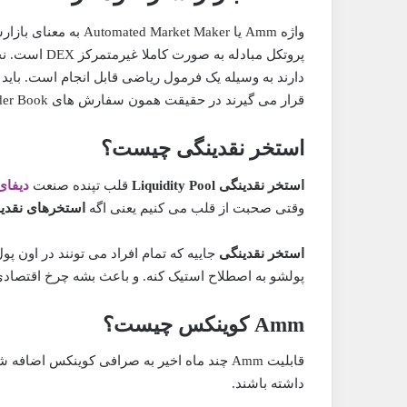
واژه Amm یا rket Maker
پروتکل مبادله
دارند به وسیله یک فرمول ریاضی قابل انجام است. باید 
قرار می گیرند در حقیقت همون سفارش های Order Book رو با یک الگوریتم خاص قیمت گذاری پوشش می دهند.
استخر نقدینگی چیست؟
استخر نقدینگی Liquidity Pool
قلب تپنده صنعت
دیفای FI
وقتی صحبت از قلب می کنیم یعنی اگه
استخرهای نقدی
استخر نقدینگی
جاییه که تمام افراد می تونند در اون پ
پولشو به اصطلاح استیک کنه. و باعث بشه چرخ اقتصادی ۳ یا حتی ۴ تا صنعت بچرخ
Amm کوینکس چیست؟
قابلیت Amm چند ماه اخیر به صرافی کوینکس اض
داشته باشند.