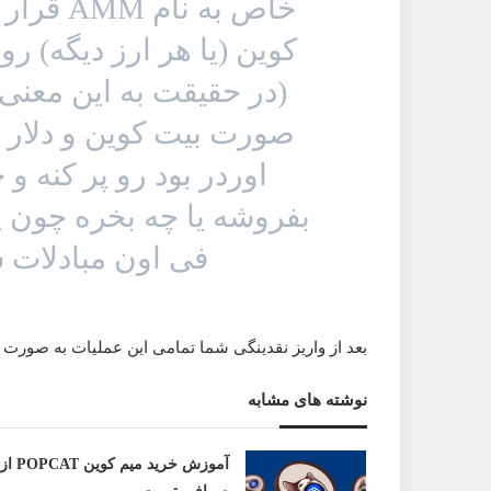
خاص به ن
کوین (یا هر ارز دیگه) رو
(در حقیقت به این معنی 
صورت بیت کوین و دلار ق
اوردر بود رو پر کنه و
بفروشه یا چه بخره چون پو
فی اون مبادلات س
بعد از واریز نقدینگی شما تمامی این عملیات به صورت
نوشته های مشابه
آموزش خرید میم کوین POPCAT از