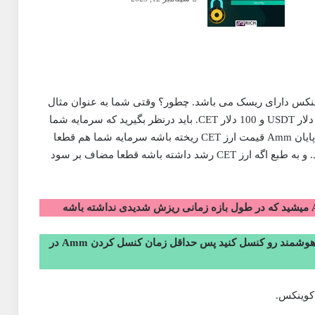
وجه داشته باشید که استفاده از قابلیت Amm کوینکس دارای ریسک می باشد. چطور؟ وقتی شما به عنوان مثال
200 دلار رو میخواید وارد Amm کنید یعنی به اندازه 100 دلار USDT و 100 دلار CET. باید درنظر بگیرید که سرمایه شما
نصف دلار و نصف ارز CET می باشد و اگه پس از مدت پایان Amm قیمت ارز CET ریخته باشه سرمایه شما هم قطعا
پایین تر اومده چون نیمی از سرمایه شما CET می باشد. و به طبع اگه ارز CET رشد داشته باشه قطعا مضاف بر سود
نکته مهم دیگه هم اینکه تا 24 ساعت نمی تونید قرارداد هوشمند رو کنسل کنید پس حداقل زمان کنسل کردن Amm در