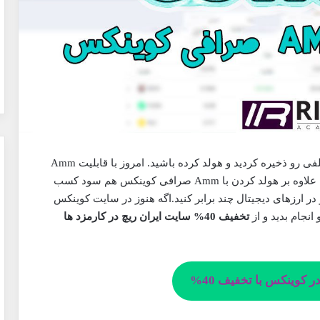
شاید شما هم جز افرادی باشید که ارزهای دیجیتال مختلفی رو ذخیره کردید و هولد کرده باشید. امروز با قابلیت Amm
صرافی Coinex روشی رو میخوام بهتون آموزش بدم که علاوه بر هولد کردن با Amm صرافی کوینکس هم سود کسب
در ارزهای دیجیتال چند برابر کنید.اگه هنوز در سایت کوینکس
تخفیف 40% سایت ایران ریچ در کارمزد ها
ر کوینکس با تخفیف 40%