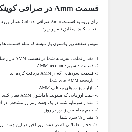
قسمت Amm در صرافی کوینکس چیست؟
انتخاب کنید. مطابق تصویر زیر:
سپس صفحه زیر واستون باز میشه که تمام قسمت ها رو ب
1- مقدار تمامی سرمایه شما در قسمت AMM بازار ساز کوینکس
2- قسمت داشبورد AMM account
3- قسمت سودهایی که از AMM دریافت کرده اید
4- تاریخچه AMM های شما
5- بازار رمزارزهای مختلف AMM
6- جفت ارزهایی که میتونید باهاشون AMM فعال کنید
7- مقدار سرمایه شما در یک جفت رمزارز مشخص در استخر
8- حجم معامله رمز ارز در روز
9- مقدار % سود شما
10- حجم معاملاتی که در هفت روز اخیر در این جفت ارز به صورت AMM انجام شده.
11- پیش بینی سود روزانه