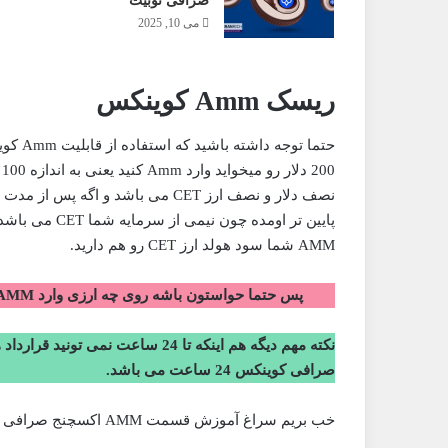
صرافی توبیت
می 10, 2025
ریسک Amm کوینکس
حتما ت
AMM شما سود هولد ارز CET رو هم دارید.
پس حتما حواستون باشه روی چه ارزی وارد AMM میشید که در طول بازه زمانی ریزش شدیدی نداشته باشه
صرافی کوینکس 24 ساعت می باشد.
خب بریم سراغ آموزش قسمت AMM اکسچنج صرافی کوینکس.