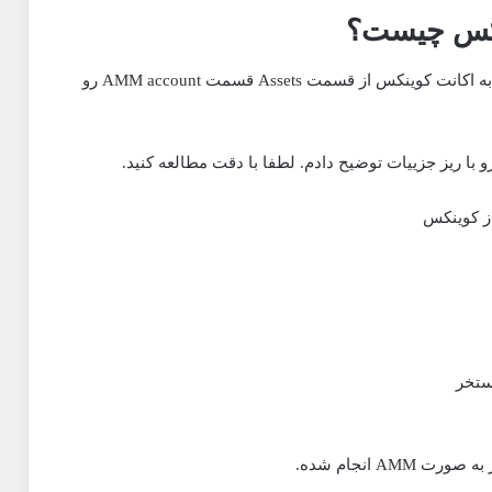
برای ورود به قسمت Amm صرافی Coinex بعد از ورود به اکانت کوینکس از قسمت Assets قسمت AMM account رو
ا ریز جزییات توضیح دادم. لطفا با دقت مطالعه کنید.