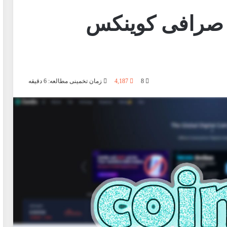
سب سود با AMM صرافی کوینکس
8
4,187
زمان تخمینی مطالعه: 6 دقیقه