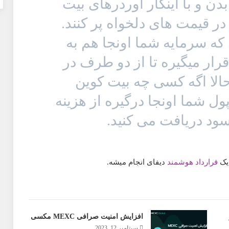
ام AMM قرار بدن و با اینکار اوردرهای بیت
 در قیمت های دلخواه پر کنند.
که سرمایه شما اونجا هم به
رار میگیره تا از دو طرف در
 حالا اگه کسی چه بیت کوین
ل شما اونجا درگیره از هزینه
ود دریافت می کنید.
 یک
قرارداد هوشمند
دیفای انجام میشه.
افزایش امنیت صرافی MEXC مکسی
سپتامبر 12, 2023