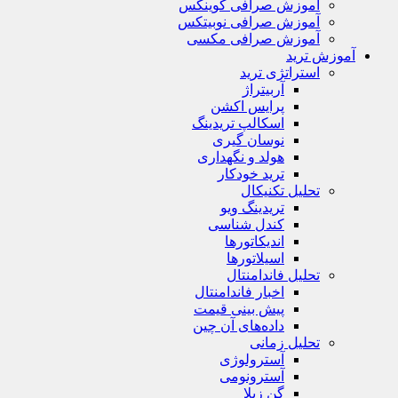
آموزش صرافی کوینکس
آموزش صرافی نوبیتکس
آموزش صرافی مکسی
آموزش ترید
استراتژی‌ ترید
آربیتراژ
پرایس اکشن
اسکالپ تریدینگ
نوسان گیری
هولد و نگهداری
ترید خودکار
تحلیل تکنیکال
تریدینگ ویو
کندل شناسی
اندیکاتورها
اسیلاتورها
تحلیل فاندامنتال
اخبار فاندامنتال
پیش بینی قیمت
داده‌های آن چین
تحلیل زمانی
آسترولوژی
آسترونومی
گن زیلا