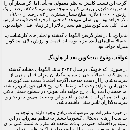
اگرچه این نسبت کاهش به نظر معمولی می‌آید، اما اگر مقدار آن را
به صورت دقیق‌تر بررسی کنیم، متوجه می‌شویم که ۸۳ درصد از یک
ارزش ۱۰۰۰۰۰ دلاری مبلغ بسیار بیشتری از ۸۳ درصد از ۱۹۸۰۰
دلار خواهد بود. این نشان می‌دهد که حتی با وجود افت قیمت، ارزش
مالی کلی بیت‌کوین هنوز هم بسیار بالاتر از ترازهای قبلی خواهد بود.
بنابراین، با در نظر گرفتن الگوهای گذشته و تحلیل‌های کارشناسان،
احتمالاً سال‌های آینده نیز با نوسانات قیمت و ارزش بالای بیت‌کوین
همراه خواهد بود.
عواقب وقوع بیت‌کوین بعد از هاوینگ
در صورتی که هاوینگ در سال ۲۰۲۴ مانند الگوهای مشابه گذشته
پیروی کند، احتمالاً برخی از سرمایه‌گذاران میزان قابل توجهی از
سرمایه‌شان را از دست میدهند. اگرچه احتمالاً قیمت بیت‌کوین به
حدی پایین نخواهد رفت که از نقطه کف اوج قبلی خود پایین‌تر باشد،
اما همچنان افت زیادی رخ خواهد داد. به‌ویژه در سطوح قیمتی بالاتر،
این افت ممکن است شدیدتر باشد و این وضعیت می‌تواند بر تجار و
سرمایه‌گذاران تأثیر منفی داشته باشد.
در حوزه مقررات نیز موضوعات زیادی وجود دارند. با توجه به
جذابیت ارزهای دیجیتال، کشورها بیشتر به تنظیم مقررات در این
زمینه پرداخته‌اند. حتی در ایالات متحده که مقررات نسبتاً کمی برای
رمزارزها وجود دارد، در حال حاضر برای تراکنش‌های ارزهای