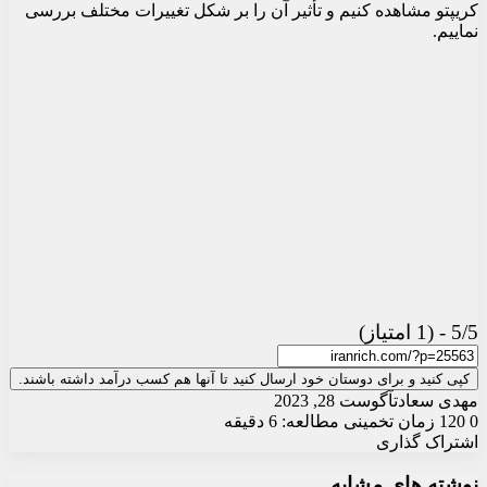
کریپتو مشاهده کنیم و تأثیر آن را بر شکل تغییرات مختلف بررسی
نماییم.
5/5 - (1 امتیاز)
کپی کنید و برای دوستان خود ارسال کنید تا آنها هم کسب درآمد داشته باشند.
مهدی سعادت
آگوست 28, 2023
0
120
زمان تخمینی مطالعه: 6 دقیقه
اشتراک گذاری
X
چاپ
فیس
واتس
تلگرام
ارسال
لینکدین
نوشته های مشابه
آپ
بوک
ایمیل