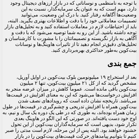
با توجه به نامنظمی و نوساناتی که در بازار ارزهای دیجیتال وجود
دارد، مهم است که به عنوان یک سرمایه‌گذار، نسبت به این
وضعیت‌ها آگاهانه رفتار کنید. با درک این وضعیت، می‌توانید
تصمیمات معاملاتی خود را با دقت و اطلاعات بهتری بگیرید. البته،
باید از احتیاطات لازم در معاملات استفاده کنید و به تحلیل‌های بازار
توجه داشته باشید. از این رو به شما توصیه می‌شود که با دقت و
آگاهی به بازار نگریسته و تصمیماتتان را با مشورت با کارشناسان و
تحلیل‌های دقیق‌تر انجام دهید تا از تاثیرات هاوینگ‌ها و نوسانات
بیت‌کوین به‌طور حداکثری بهره‌برداری کنید.
جمع بندی
بعد از استخراج ۱۹ میلیونومین بلوک بیت‌کوین در اوایل آوریل،
مشخص گردید که از کل ۲۱ میلیون بیت‌کوین، تنها ۲ میلیون
بیت‌کوین باقی مانده است. عموماً کاهش در میزان عرضه منجر به
افزایش درخواست‌ها می‌شود که این به معنای افزایش در قیمت‌ها
می‌باشد. تاریخچه نشان داده است که رویدادهای نصف شدن
بیت‌کوین همراه با افزایش تدریجی و چشم‌گیری در قیمت‌ها در طول
زمان همراه بوده‌اند، به طوری که در طی یک دوره یک سال و نیم، به
اوج خود دست یافته‌اند. در صورتی که این الگو در هاوینگ بعدی
تکرار شود، بدیهی است که سرمایه‌گذاران بیت‌کوین از این تحول
خشنود خواهند بود. البته پس از این مرحله، لازم است مدتی را صبر
کنیم تا بتوانیم پیامدهای حرکت قیمت‌های بیت‌کوین را در بازار