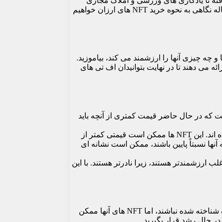
ری و موسیقی گرفته تا یادگاری های ورزشی و املاک مجازی
، تقاضا برای گزینه های مقرون به صرفه و NFT های ارزان افزایش یافته است. در این مقاله نگاهی به نحوه خرید NFT های ارزان خواهیم
ا انجام دهید. کمی وقت بگذارید تا در مورد انواع مختلف NFT ها، نحوه ایجاد آن ها و چه چیزی آنها را ارزشمند می کند، بیاموزید.
ه تری را ارائه می دهند تا در نهایت بتوانیدان اف تی های
 هایی است که در حال حاضر قیمت کمتری از آنچه باید
جستجوی NFT هایی که هنوز فروخته نشده اند: برخی از ان اف تی ها ممکن است برای فروش فهرست شده باشند اما هنوز خریدار پیدا نکرده اند. این NFT ها ممکن است قیمتی کمتر از
پیشنهادات کم باشید: اگر یک NFT چند پیشنهاد داشته باشد اما همه آنها نسبتاً پایین باشند، ممکن است نشانه ای
 با تعداد ضرابخانه کم: شماره ضرابخانه یک NFT به ترتیب ایجاد آن اشاره دارد. ان اف تی با تعداد نعناع کم (به عنوان مثال، 1/10) اغلب ارزشمندتر هستند، زیرا نادرتر هستند. با این
راه دیگر برای خرید ان اف تی های ارزان، بررسی هنرمندان جدید و نوظهور است. این هنرمندان ممکن است به اندازه هنرمندان شناخته شده شناخته شده نباشند، اما NFT های آنها ممکن
ر حال رشد قرار بگیرید.