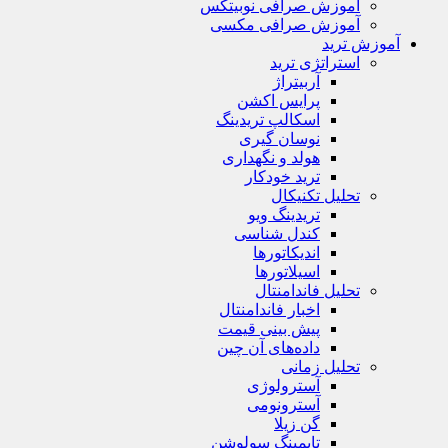
آموزش صرافی نوبیتکس
آموزش صرافی مکسی
آموزش ترید
استراتژی‌ ترید
آربیتراژ
پرایس اکشن
اسکالپ تریدینگ
نوسان گیری
هولد و نگهداری
ترید خودکار
تحلیل تکنیکال
تریدینگ ویو
کندل شناسی
اندیکاتورها
اسیلاتورها
تحلیل فاندامنتال
اخبار فاندامنتال
پیش بینی قیمت
داده‌های آن چین
تحلیل زمانی
آسترولوژی
آسترونومی
گن زیلا
تايمينگ سولوشن