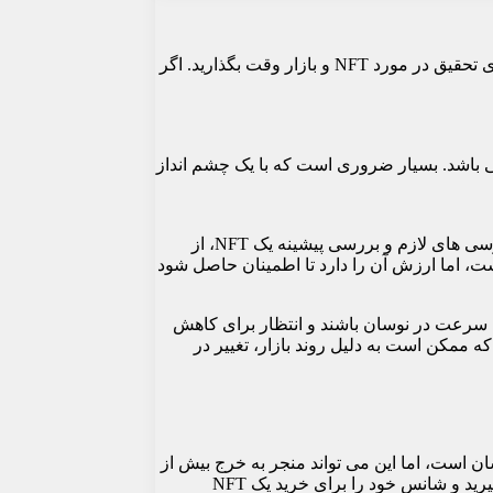
در نهایت، هنگام خرید ان اف تی ارزان، مهم است که صبور باشید. برای خرید NFT فقط به دلیل ارزان بودن آن عجله نکنید. قبل از خرید، برای تحقیق در مورد NFT و بازار وقت بگذارید. اگر
 بینی باشد. بسیار ضروری است که با یک چشم انداز
یکی از دلایل مهم بودن صبر این است که به شما امکان می دهد یک ان اف تی خاص و بازار اطراف آن را به طور کامل تحقیق کنید. انجام بررسی های لازم و بررسی پیشینه یک NFT، از
است، اما ارزش آن را دارد تا اطمینان حاصل شود
ه سرعت در نوسان باشند و انتظار برای کاهش
ه ممکن است به دلیل روند بازار، تغییر در
دست دادن برخی فرصت ها است. گرفتار شدن در هیجان یک افت یا حراج جدید NFT و خرید آنی آسان است، اما این می تواند منجر به خرج بیش از
حد یا خرید ان اف تی شود که ارزش خود را حفظ نمی کند. با یک گام به عقب و انتظار برای فرصت مناسب، می توانید تصمیم آگاهانه تری بگیرید و شانس خود را برای خرید یک NFT