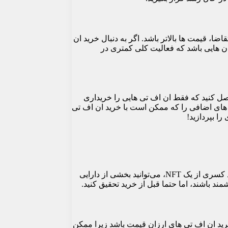
افزایش تقاضا، قیمت ها بالاتر باشد. اگر به دنبال خرید ان
ان هایی باشد که فعالیت کلی کمتری در
ن حاصل کنید که فقط ان اف تی هایی را خریداری
ید و مطمئن شوید که هزینه های اضافی را که ممکن است با خرید ان اف تی
ا بپردازید!
NFT تقسیم شده یا F-NFT با مالکیت اشتراکی یا NFT های فرکشنالیزه NFT هایی هستند که به چند قطعه کوچکتر تقسیم می شوند. با خرید کسری از یک NFT، می‌توانید بخشی از دارایی
 پیشنهاد بدهند. این می تواند راهی عالی برای خرید ان اف تی های ارزان قیمت باشد زیرا ممکن