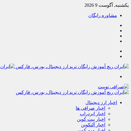
یکشنبه, آگوست 9 2026
مشاوره رایگان
یوتیوب
تلگرام
خوراک
آپارات
جستجو
تغییر
پوسته
منو
اخبار ارز دیجیتال
اخبار صرافی ها
اخبار ایردراپ
اخبار بیت کوین
اخبار آلتکوین
اخبار میم کوین