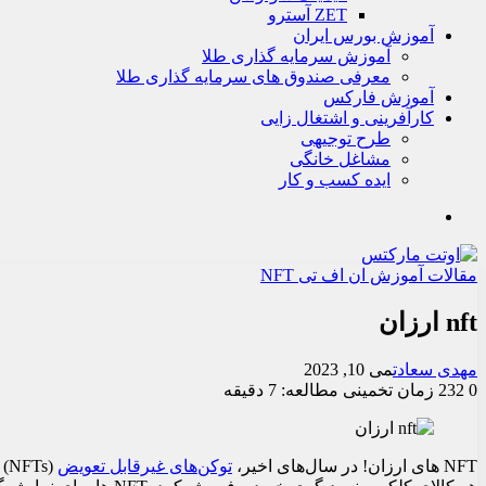
ZET آسترو
آموزش بورس ایران
آموزش سرمایه گذاری طلا
معرفی صندوق های سرمایه گذاری طلا
آموزش فارکس
کارآفرینی و اشتغال زایی
طرح توجیهی
مشاغل خانگی
ایده کسب و کار
جستجو
مقالات آموزش ان اف تی NFT
nft ارزان
مهدی سعادت
می 10, 2023
0
232
زمان تخمینی مطالعه: 7 دقیقه
NFT های ارزان! در سال‌های اخیر،
توکن‌های غیرقابل تعویض
(s