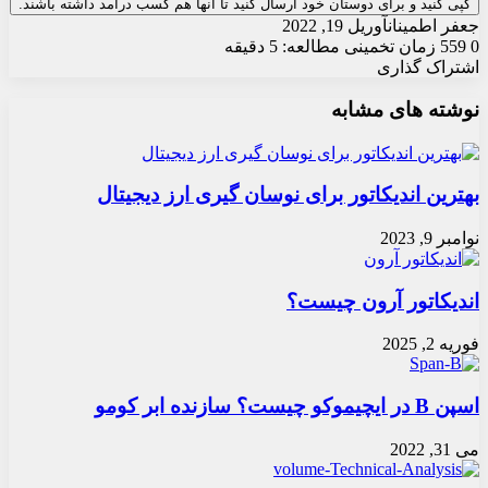
کپی کنید و برای دوستان خود ارسال کنید تا آنها هم کسب درآمد داشته باشند.
جعفر اطمینان
آوریل 19, 2022
0
559
زمان تخمینی مطالعه: 5 دقیقه
اشتراک گذاری
X
چاپ
فیس
واتس
تلگرام
ارسال
لینکدین
نوشته های مشابه
آپ
بوک
ایمیل
بهترین اندیکاتور برای نوسان گیری ارز دیجیتال
نوامبر 9, 2023
اندیکاتور آرون چیست؟
فوریه 2, 2025
اسپن B در ایچیموکو چیست؟ سازنده ابر کومو
می 31, 2022