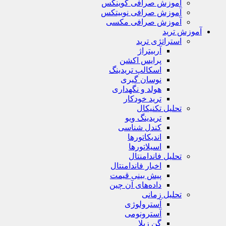
آموزش صرافی کوینکس
آموزش صرافی نوبیتکس
آموزش صرافی مکسی
آموزش ترید
استراتژی‌ ترید
آربیتراژ
پرایس اکشن
اسکالپ تریدینگ
نوسان گیری
هولد و نگهداری
ترید خودکار
تحلیل تکنیکال
تریدینگ ویو
کندل شناسی
اندیکاتورها
اسیلاتورها
تحلیل فاندامنتال
اخبار فاندامنتال
پیش بینی قیمت
داده‌های آن چین
تحلیل زمانی
آسترولوژی
آسترونومی
گن زیلا