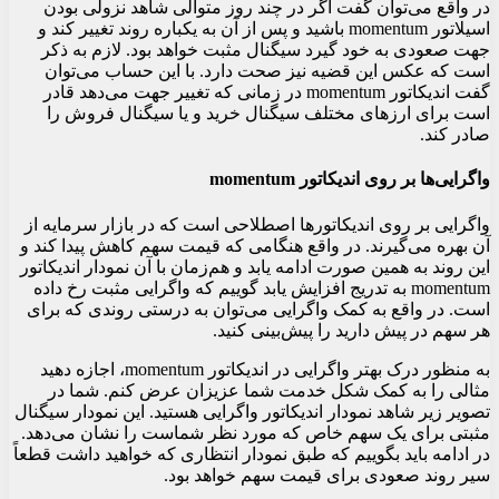
در واقع می‌توان گفت اگر در چند روز متوالی شاهد نزولی بودن
اسیلاتور momentum باشید و پس از آن به یکباره روند تغییر کند و
جهت صعودی به خود گیرد سیگنال مثبت خواهد بود. لازم به ذکر
است که عکس این قضیه نیز صحت دارد. با این حساب می‌توان
گفت اندیکاتور momentum در زمانی که تغییر جهت می‌دهد قادر
است برای ارزهای مختلف سیگنال خرید و یا سیگنال فروش را
صادر کند.
واگرایی‌ها بر روی اندیکاتور momentum
واگرایی بر روی اندیکاتورها اصطلاحی است که در بازار سرمایه از
آن بهره می‌گیرند. در واقع هنگامی که قیمت سهم کاهش پیدا کند و
این روند به همین صورت ادامه یابد و هم‌زمان با آن نمودار اندیکاتور
momentum به تدریج افزایش یابد گوییم که واگرایی مثبت رخ داده
است. در واقع به کمک واگرایی می‌توان به درستی روندی که برای
هر سهم در پیش دارید را پیش‌بینی کنید.
به منظور درک بهتر واگرایی در اندیکاتور momentum، اجازه دهید
مثالی را به کمک شکل خدمت شما عزیزان عرض کنم. شما در
تصویر زیر شاهد نمودار اندیکاتور واگرایی هستید. این نمودار سیگنال
مثبتی برای یک سهم خاص که مورد نظر شماست را نشان می‌دهد.
در ادامه باید بگوییم که طبق نمودار انتظاری که خواهید داشت قطعاً
سیر روند صعودی برای قیمت سهم خواهد بود.