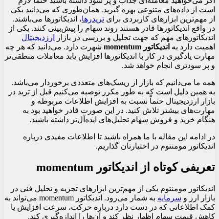
اگر می‌خواهید معامله‌ای جذاب و پر سود داشته باشید حتماً لازم
است از داده‌های متنوعی بهره گیرید. همان‌طوری که می‌دانید یکی
از مهم‌ترین ابزارهای کاربردی برای
تریدرها
، اندیکاتورها می‌باشند.
در واقع اندیکاتورها قادر هستند روند سهام را پیش‌بینی کنند. یکی از
اندیکاتورهای مهم که جهت تحلیل و بررسی در بازار
ارزدیجیتال
اهمیت دارد به
اندیکاتور momentum
شهرت دارد. می‌دانید که هر چه
مهارت یادگیری در کار با اندیکاتورها افزایش یابد معاملات منطقی‌تر
و پر سودتری انجام خواهد شد.
همه ما می‌دانیم که بازار از ریسک‌‌های متعددی برخوردار می‌باشد.
به همین دلیل است که به طور مکرر توصیه می‌کنیم قبل از ترید در
بازار ارزدیجیتال حتماً نسبت به افزایش اطلاعات مربوطه و
مهارت‌های بیشتر تلاش کنید. در این صورت قادر خواهید بود به
هنگام خرید و فروش سهام تحلیل‌های ایده‌آل‌تر داشته باشید.
در ادامه این مقاله با ما همراه باشید تا اطلاعات مفیدی درباره
اندیکاتور مومنتوم در اختیارتان گذاریم.
تعریفی کوتاه از اندیکاتور momentum
اندیکاتور مومنتوم یکی از مهم‌ترین ابزارهای تجزیه‌ و تحلیل فنی در
بازار ارز و
سرمایه
به شمار می‌رود. اندیکاتور momentum می‌تواند به
کمک اطلاعاتی که در دست دارد درباره حرکت، سرعت افزایش یا
کاهش قیمت سهام اظهار نظر کند و آن‌ها را اندازه‌گیری کند.