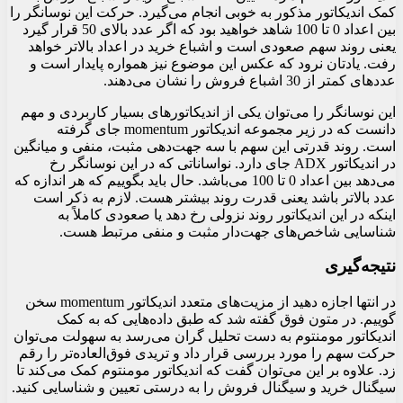
کمک اندیکاتور مذکور به خوبی انجام می‌گیرد. حرکت این نوسانگر را
بین اعداد 0 تا 100 شاهد خواهید بود که اگر عدد بالای 50 قرار گیرد
یعنی روند سهم صعودی است و اشباع خرید در اعداد بالاتر خواهد
رفت. یادتان نرود که عکس این موضوع نیز همواره پایدار است و
عددهای کمتر از 30 اشباع فروش را نشان می‌دهند.
این نوسانگر را می‌توان یکی از اندیکاتورهای بسیار کاربردی و مهم
دانست که در زیر مجموعه اندیکاتور momentum جای گرفته
است. روند قدرتی این سهم با سه جهت‌دهی مثبت، منفی و میانگین
در اندیکاتور ADX جای دارد. نواساناتی که در این نوسانگر رخ
می‌دهد بین اعداد 0 تا 100 می‌باشد. حال باید بگوییم که هر اندازه که
عدد بالاتر باشد یعنی قدرت روند بیشتر هست. لازم به ذکر است
اینکه در این اندیکاتور روند نزولی رخ دهد یا صعودی کاملاً به
شناسایی شاخص‌های جهت‌دار مثبت و منفی مرتبط هست.
نتیجه‌گیری
در انتها اجازه دهید از مزیت‌های متعدد اندیکاتور momentum سخن
گوییم. در متون فوق گفته شد که طبق داده‌هایی که به کمک
اندیکاتور مومنتوم به دست تحلیل گران می‌رسد به سهولت می‌توان
حرکت سهم را مورد بررسی قرار داد و تریدی فوق‌العاده‌تر را رقم
زد. علاوه بر این می‌توان گفت که اندیکاتور مومنتوم کمک می‌کند تا
سیگنال خرید و سیگنال فروش را به درستی تعیین و شناسایی کنید.