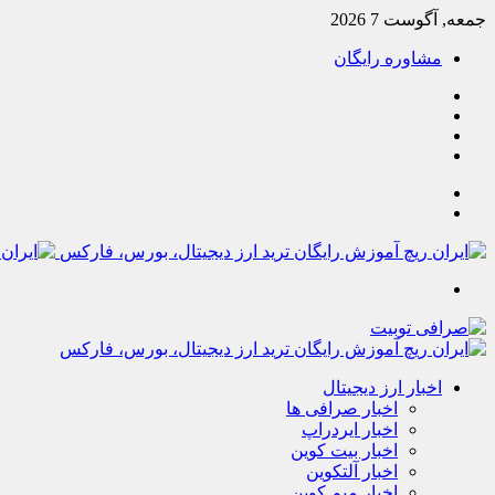
جمعه, آگوست 7 2026
مشاوره رایگان
یوتیوب
تلگرام
خوراک
آپارات
جستجو
تغییر
پوسته
منو
اخبار ارز دیجیتال
اخبار صرافی ها
اخبار ایردراپ
اخبار بیت کوین
اخبار آلتکوین
اخبار میم کوین