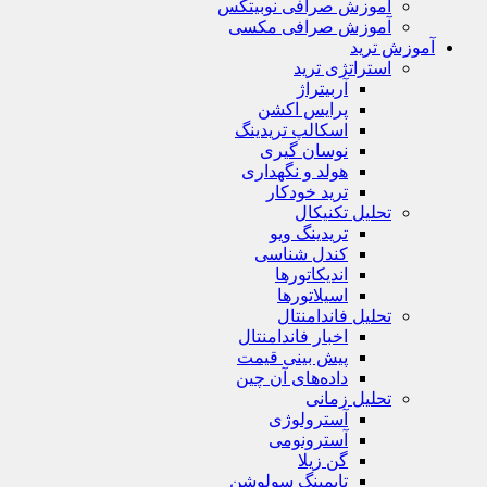
آموزش صرافی نوبیتکس
آموزش صرافی مکسی
آموزش ترید
استراتژی‌ ترید
آربیتراژ
پرایس اکشن
اسکالپ تریدینگ
نوسان گیری
هولد و نگهداری
ترید خودکار
تحلیل تکنیکال
تریدینگ ویو
کندل شناسی
اندیکاتورها
اسیلاتورها
تحلیل فاندامنتال
اخبار فاندامنتال
پیش بینی قیمت
داده‌های آن چین
تحلیل زمانی
آسترولوژی
آسترونومی
گن زیلا
تايمينگ سولوشن