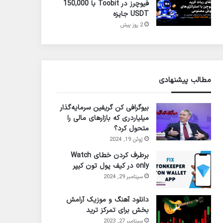
فیوچرز در Toobit با 150,000
USDT جایزه
2 روز پیش
مطالب پیشنهادی
بیوگرافی کن گریفین سرمایه‌گذار
میلیاردری که بازارهای مالی را
متحول کرد؟
ژوئن 19, 2024
برطرف کردن خطای Watch
only در کیف پول تون کیپر
سپتامبر 29, 2024
دانلود آهنگ و موزیک آرامش
بخش برای تمرکز ترید
سپتامبر 27, 2023