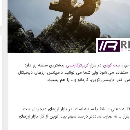
بیت کوین
در بازار
کریپتوکارنسی
بیشترین سلطه رو دارد
بیشتر از کلمه دامیننس بیت کوین Bitcoin Dominance استفاده می شود ولی شما می توانید دامیننس ارزهای دیجیتال
، تتر، بایننس کوین، کاردانو و… را هم ببینید.
همان طوری که گفتیم از نظر لغوی دامیننس Dominance به معنی تسلط یا سلطه است. در بازار ارزهای دیجیتال بیت
ار یا به عبارت ساده‌تر درصد سهم بیت کوین از کل بازار ارزهای