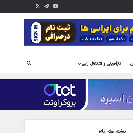
یوتیوب
تلگرام
خوراک
آپارات
جستجو
س
کارآفرینی و اشتغال زایی
نوشته های تازه