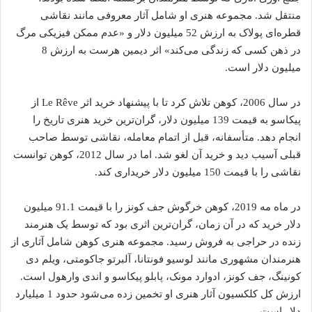
منتقل شد. مجموعه هنری او شامل آثار معروفی مانند نقاشی
قطره‌ای پولاک به ارزش 52 میلیون دلار و «عدم‌ ممکن فیزیکی مرگ
در ذهن کسی که زندگی می‌کند» اثر دیمین هرست به ارزش 8
میلیون دلار است.
در سال 2006، کوهن تلاش کرد تا با پیشنهاد خرید اثر Le Rêve از
پیکاسو به قیمت 139 میلیون دلار، گران‌ترین خرید هنری تاریخ را
انجام دهد. متأسفانه، قبل از اتمام معامله، نقاشی توسط صاحب
قبلی آسیب دید و خرید آن لغو شد. اما در سال 2012، کوهن توانست
نقاشی را با قیمت 150 میلیون دلار خریداری کند.
در ماه مه 2019، کوهن خرگوش جف کونز را با قیمت 91.1 میلیون
دلار خرید که در آن زمان، گران‌ترین اثری بود که توسط یک هنرمند
زنده در حراجی به فروش رسید. مجموعه هنری کوهن شامل آثاری از
هنرمندان مشهوری مانند لوسیو فونتانا، آلبرتو جاکومتی، ویلم دی
کونینگ، جف کونز، ادوارد مونک، پابلو پیکاسو و اندی وارهول است.
ارزش کل کلکسیون آثار هنری او تخمین زده می‌شود حدود 1 میلیارد
دلار است.