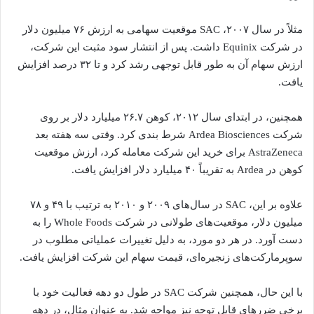
مثلاً در سال ۲۰۰۷، SAC موقعیت سهامی به ارزش ۷۶ میلیون دلار
در شرکت Equinix داشت. پس از انتشار سود مثبت این شرکت،
ارزش سهام آن به طور قابل توجهی رشد کرد و تا ۳۲ درصد افزایش
یافت.
همچنین، در ابتدای سال ۲۰۱۲، کوهن ۲۶.۷ میلیارد دلار بر روی
شرکت Ardea Biosciences شرط بندی کرد. وقتی سه هفته بعد
AstraZeneca برای خرید این شرکت معامله کرد، ارزش موقعیت
کوهن در Ardea به تقریباً ۴۰ میلیارد دلار افزایش یافت.
علاوه بر این، SAC در سال‌های ۲۰۰۹ و ۲۰۱۰ به ترتیب با ۴۹ و ۷۸
میلیون دلار، موقعیت‌های طولانی در شرکت Whole Foods را به
دست آورد. در هر دو مورد، به دلیل تغییرات عملیاتی مطلوب در
سوپرمارکت‌های زنجیره‌ای، قیمت سهام این شرکت افزایش یافت.
با این حال، همچنین شرکت SAC در طول دو دهه فعالیت خود با
برخی ضررهای قابل توجه نیز مواجه شد. به عنوان مثال، در دهه