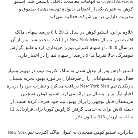
Capital Advisors به اتهامات معاملات داخلی تأسیس شد. استیو
کوهن به عنوان یکی از اعضای خانوادهٔ توسعه‌دهندهٔ صندوق و
مدیریت دارایی در این شرکت فعالیت می‌کند.
علاوه بر این، استیو کوهن در سال 2012 با 8 درصد سهام، مالک
اقلیت تیم بیسبال New York Mets در ایالات متحده شد. پس از آن،
در سال 2020، او سهام کنترلی تیم را خریداری کرد و طبق گزارش
بلومبرگ، حالا تقریباً 97.2 درصد از سهام تیم را در اختیار دارد.
استیو کوهن پس از تبدیل شدن به مالک اکثریت تیم، در توییتر بسیار
فعال بود و پیشنهاداتی را از طرفداران در مورد بهبود تجربه بیسبال
بازیکنان تیم New York Mets دریافت می‌کرد و نظرات خود را دربارهٔ
اخبار لیگ برتر بیسبال نیز ارائه می‌کرد. استیو کوهن همچنین
هزینه‌های قابل توجهی را برای بهبود تیم خود صرف کرده است، از
جمله تلاش برای به خدمت گرفتن کارلوس کوریا برای قراردادی 12
ساله به ارزش 315 میلیون دلار.
بنابراین، استیو کوهن همچنان به عنوان مالک اکثریت تیم New York