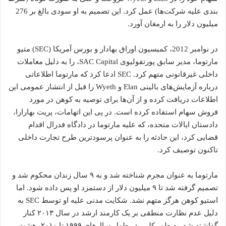
بندی علیه شرکت‌ها) عمل کرد. این تصمیم به او سودی بالغ بر 276
میلیون دلار را به ارمغان آورد.
در نوامبر 2012، کمیسیون اوراق بهادار و بورس آمریکا (SEC) متیو
مارتوما، مدیر سابق پورتفولیوی SAC Capital، را به دلیل معاملات
داخلی غیرقانونی متهم کرد. SEC ادعا کرد که مارتوما اطلاعاتی
درباره آزمایش‌های بالینی Elan و Wyeth را قبل از انتشار عمومی این
اطلاعات دریافت کرده و از آن‌ها برای توصیه به کوهن در مورد
فروش سهام استفاده کرده است. در پی این اتهامات، پریت بهارارا،
دادستان ایالات متحده، که علیه مارتوما در دادگاه فدرال اقدام
قضایی کرد، این حادثه را به عنوان پرسودترین طرح تجارت داخلی
تاکنون توصیف کرد.
مارتوما به عنوان مجرم شناخته شد و به ۹ سال زندان محکوم شد و
تصمیم گرفته شد تا ۹ میلیون دلار از دستمزد او پس داده شود. اما
استیو کوهن هرگز متهم نشد. شکایت مدنی علیه او توسط SEC به
دلیل عدم نظارت منطقی بر یک کارمند ارشد در سال ۲۰۱۳ کنار
گذاشته شد. به طور کلی، در طول سال‌های ۱۹۹۹ تا ۲۰۱۰، هشت