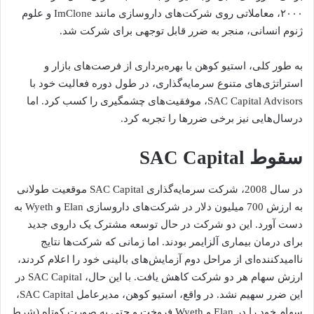
۲۰۰۰، معاملاتی روی شرکت‌های داروسازی مانند ImClone و علوم
ژنوم انسانی، منجر به ضرر قابل توجهی برای شرکت شد.
به طور کلی، استیو کوهن با بهره‌برداری از فرصت‌های بازار و
استراتژی‌های متنوع سرمایه‌گذاری، در طول دوره فعالیت خود با
SAC Capital Advisors، موفقیت‌های چشمگیری را کسب کرد. اما
درسال‌هایی نیز برخی ضررها را تجربه کرد.
سقوط SAC Capital
در سال 2008، شرکت سرمایه‌گذاری SAC Capital موقعیت طولانی
به ارزش 700 میلیون دلار در شرکت‌های داروسازی Elan و Wyeth به
دست آورد. این دو شرکت در حال توسعه مشترک یک داروی جدید
برای درمان بیماری آلزایمر بودند. اما زمانی که شرکت‌ها نتایج
ناامیدکننده‌ای از مراحل دوم آزمایش‌های بالینی خود را اعلام کردند،
ارزش سهام هر دو شرکت کاهش یافت. با این حال، SAC Capital در
این ضرر سهیم نشد. در واقع، استیو کوهن، مدیرعامل SAC Capital،
سهام خود را در Elan و Wyeth فروخت و حتی به صورت کوتاه (شرط