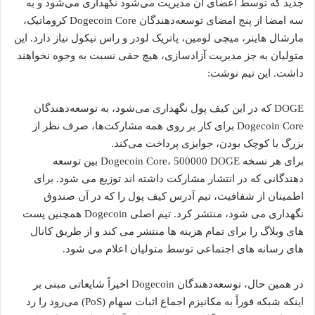
جدید که توسط اعضای آن مدیریت می‌شود نگهداری می‌شود و به
سه امضا از پنج امضای توسعه‌دهندگان Dogecoin Core کروماتیک،
مارشال هاینر، میچی لومین، پاتریک لودر و راس نیکول نیاز دارد. این
متولیان به جز مدیریت آزادسازی، هیچ حقی نسبت به وجوه نخواهند
داشت. این تیم نوشت:
DOGE که در این کیف پول نگهداری می‌شود، به توسعه‌دهندگان
Dogecoin Core برای کار بر روی همه مشارکت‌ها، صرف نظر از
بزرگ یا کوچک بودن، جوایزی پرداخت می‌کند.
برای هر نسخه Dogecoin Core، 500000 DOGE بین توسعه
دهندگانی که در انتشار مشارکت داشته اند توزیع می شود. برای
اطمینان از شفافیت، تیم آدرس کیف پول را که در آن صندوق
نگهداری می شود، منتشر کرد. تیم اصلی Dogecoin همچنین پست
های وبلاگ را برای تمام هزینه ها منتشر می کند و از طریق کانال
های رسانه های اجتماعی توسط متولیان اعلام می شود.
در همین حال، توسعه‌دهندگان Dogecoin اخیراً شایعاتی مبنی بر
اینکه شبکه فوراً به مکانیزم اجماع اثبات سهام (PoS) می‌رود را رد