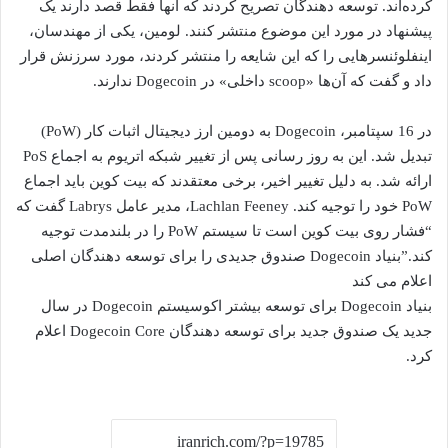
کرده‌اند. توسعه دهندگان تصریح کردند که آنها فقط قصد دارند یک
پیشنهاد در مورد این موضوع منتشر کنند. لومین، یکی از مهندسان،
اینفلوئنسرهایی را که این شایعه را منتشر کردند، مورد سرزنش قرار
داد و گفت که آن‌ها «scoop داخلی» در Dogecoin ندارند.
در 16 سپتامبر، Dogecoin به دومین ارز دیجیتال اثبات کار (PoW)
تبدیل شد. این به روز رسانی پس از تغییر شبکه اتریوم به اجماع PoS
ارائه شد. به دلیل تغییر اخیر، برخی معتقدند که بیت کوین باید اجماع
PoW خود را توجیه کند. Lachlan Feeney، مدیر عامل Labrys گفت که
“فشار روی بیت کوین است تا سیستم PoW را در بلندمدت توجیه
کند.”بنیاد Dogecoin صندوق جدیدی را برای توسعه دهندگان اصلی
اعلام می کند
بنیاد Dogecoin برای توسعه بیشتر اکوسیستم Dogecoin در سال
جدید یک صندوق جدید برای توسعه دهندگان Dogecoin Core اعلام
کرد.