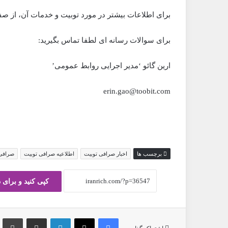
برای اطلاعات بیشتر در مورد توبیت و خدمات آن، از ص
برای سوالات رسانه ای لطفا تماس بگیرید:
ارین گائو ‘مدیر اجرایی روابط عمومی’
erin.gao@toobit.com
برچسب ها
اخبار صرافی توبیت
اطلاعیه صرافی توبیت
صرافی obit
کپی کنید و برای 
فیس بوک
X
لینکدین
ارسال ایمیل
چ