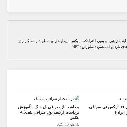
لاستریتور، پریمیر، افترافکت، ایکس دی، ایندیزاین / طراح رابط کاربری
فیوچرز صرافی xt | ایکس تی صرافی
برداشت از صرافی ال بانک – آموزش
 ایران!
برداشت ازکیف پول صرافی lbank+
عکس
ژوئن 10, 2024