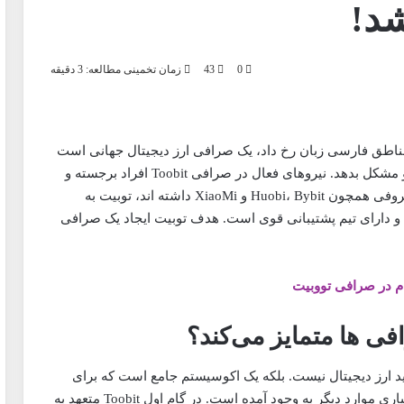
شد!
0
43
زمان تخمینی مطالعه: 3 دقیقه
 امروز رونمایی بزرگی از صرافی Toobit در مناطق فارسی زبان رخ داد، یک صرافی ارز دیجیتال جهانی است
که آماده است ارائه خدمات را به تمام کاربران جهان بدو مشکل بدهد. نیروهای فعال در صرافی Toobit افراد برجسته و
متخصصانی هستند که قبلا تجربه کاری در صرافی ها معروفی همچون Huobi، Bybit و XiaoMi داشته اند، توبیت به
و دارای تیم پشتیبانی قوی است. هدف توبیت ایجاد یک صرافی
ام در صرافی تووبیت
 ترید ارز دیجیتال نیست. بلکه یک اکوسیستم جامع است که برای
معاملات فیوچرز، معاملات اسپات، معاملات OTC و بسیاری موارد دیگر به وجود آمده است. در گام اول Toobit متعهد به