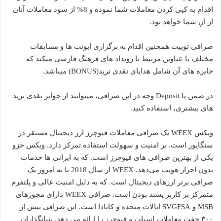
اقدام به کپی کردن معاملات شما نموده و 8% از سود معاملات آنان
از آنِ شما خواهد بود.
صرافی توبیت همچنین اقدام به برگزاری ایونت ها و مسابقات
مختلف با عناوین مرتبط با رویداد های فرهنگ فارسی میکند که
جایزه های آن شامل هدایای نقدی ترید(BONUS) میباشد.
در ضمن با Deposit وجه در این صرافی، میتوانید از جوایز نقدی ترید
های بیشتری، استفاده کنید.
ویکس WEEX یک صرافی معاملات فیوچرز ارز دیجیتال مستقر در
سنگاپور است. بر امنیت و سهولت استفاده تمرکز دارد. ویکس جزو
یکی از بهترین صرافی های فیوچرز است. که به ایرانی ها خدمات
بدون احراز هویت می‌دهد. WEEX از سال 2018 تا به امروز یک
صرافی برتر ارزهای دیجیتال است. که به دلیل امنیت عالی و پلتفرم
متمرکز بر کاربر پسند بودن است. صرافی WEEX دارای مجوزهای
MSB و SVGFSA ایالات متحده و کانادا است. این صرافی بیش از
۳۰۰ جفت معاملات اسپات و فیوچرز را ارائه می دهد. بنیانگذاران