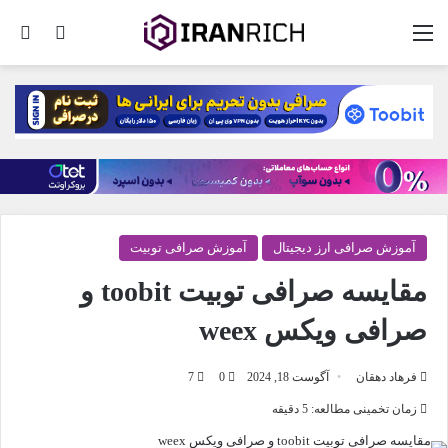
منو
تغییر پو
جس
آموزش صرافی ارز دیجیتال
آموزش صرافی توبیت
مقایسه صرافی توبیت toobit و
صرافی ویکس weex
فرهاد دهقان
آگوست 18, 2024
0
7
زمان تخمینی مطالعه: 5 دقیقه